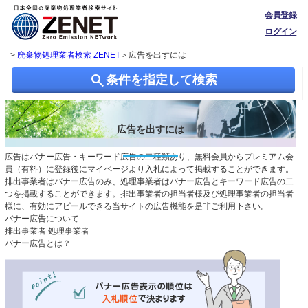
会員登録
ログイン
>
廃棄物処理業者検索 ZENET
広告を出すには
>
search
条件を指定して検索
広告を出すには
広告はバナー広告・キーワード広告の二種類あり、無料会員からプレミアム会
員（有料）に登録後にマイページより入札によって掲載することができます。
排出事業者はバナー広告のみ、処理事業者はバナー広告とキーワード広告の二
つを掲載することができます。排出事業者の担当者様及び処理事業者の担当者
様に、有効にアピールできる当サイトの広告機能を是非ご利用下さい。
バナー広告について
排出事業者
処理事業者
バナー広告とは？