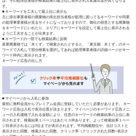
ば、その処理企業様が検索結果の最上位に表示され大変露出度が高くなりま
す。
■ キーワードを工夫して最上位に表示も
主に排出事業者様の廃棄物の排出担当者様が処理に困ってるキーワードや同業
の処理事業者様が見るサイトになっておりますので、御社の得意とする廃棄物
をキーワードにいれたり、エリアにキーワードを設定して最上位に表示される
ように工夫することが出来ます。
■ キーワードの一部でも検索結果に反映
産業廃棄物では「木くず」で検索されたとすると、「東京都 木くず」のキー
ワードで入札して部分検索を選択してあれば処理事業者様の詳細ページがキー
ワード枠内に表示されます。
キーワード広告の出し方
■ マイページから入札に参加
最初に無料会員からプレミアム会員に登録していただく必要があります。 キー
ワード広告は入札で表示位置が決まります。マイページのキーワード広告メニ
ューの入札価格で入れる金額により、任意のキーワードの検索結果の上位に表
示されます。検索結果１ページはあたり３枠あります。よって検索結果１ペー
ジ目表示されるには3位までが表示されます。平均掲載順位や、合計コストと
表示された回数、検索された回数、クリック率（クリックされた回数÷表示さ