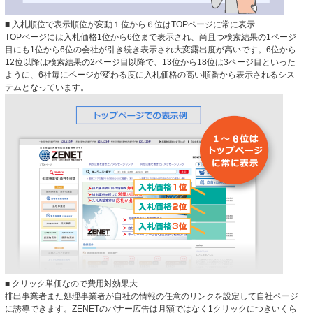
■ 入札順位で表示順位が変動１位から６位はTOPページに常に表示
TOPページには入札価格1位から6位まで表示され、尚且つ検索結果の1ページ
目にも1位から6位の会社が引き続き表示され大変露出度が高いです。6位から
12位以降は検索結果の2ページ目以降で、13位から18位は3ページ目といった
ように、6社毎にページが変わる度に入札価格の高い順番から表示されるシス
テムとなっています。
■ クリック単価なので費用対効果大
排出事業者また処理事業者が自社の情報の任意のリンクを設定して自社ページ
に誘導できます。ZENETのバナー広告は月額ではなく1クリックにつきいくら