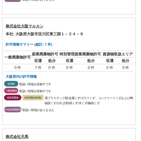
株式会社大阪マルカン
本社: 大阪府大阪市淀川区東三国１－２４－９
許可情報サマリー (総計: 7 件)
産業廃棄物許可
特別管理産業廃棄物許可
資源物取扱エリア
一般廃棄物許可
収運
処分
収運
処分
収運
処分
0 件
7 件
0 件
0 件
0 件
0 件
0 件
大阪府内の許可情報
資源物
取扱い情報を収集中です
一般廃棄物
取扱い情報を収集中です
産業廃棄物
収集運搬(保積無)
廃プラスチック類/金属くず/ガラスくず、コンクリートくずおよび陶
磁器くず/がれき類/紙くず/木くず/繊維くず
特管産業廃棄物
取扱い情報がありません
株式会社天馬