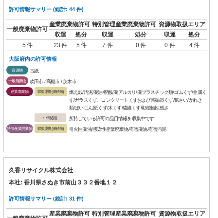
許可情報サマリー (総計: 44 件)
産業廃棄物許可
特別管理産業廃棄物許可
資源物取扱エリア
一般廃棄物許可
収運
処分
収運
処分
収運
処分
5 件
23 件
5 件
7 件
0 件
0 件
4 件
大阪府内の許可情報
資源物
古紙
一般廃棄物
吹田市 / 高槻市 / 茨木市
産業廃棄物
収集運搬(保積無)
燃え殻/汚泥/廃油/廃酸/廃アルカリ/廃プラスチック類/ゴムくず/金属く
ず/ガラスくず、コンクリートくずおよび陶磁器くず/鉱さい/がれき
類/ばいじん/紙くず/木くず/繊維くず/動植物性残さ
中間処理
所持している許可の品目情報を収集中です
特管産業廃棄物
収集運搬(保積無)
引火性廃油/感染性産業廃棄物/有害廃油/有害汚泥
久香リサイクル株式会社
本社: 香川県さぬき市前山３３２番地１２
許可情報サマリー (総計: 31 件)
産業廃棄物許可
特別管理産業廃棄物許可
資源物取扱エリア