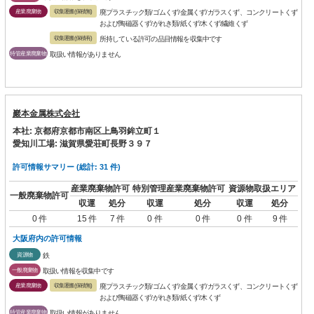
産業廃棄物
収集運搬(保積無)
廃プラスチック類/ゴムくず/金属くず/ガラスくず、コンクリートくず
および陶磁器くず/がれき類/紙くず/木くず/繊維くず
収集運搬(保積有)
所持している許可の品目情報を収集中です
特管産業廃棄物
取扱い情報がありません
巖本金属株式会社
本社: 京都府京都市南区上鳥羽鉾立町１
愛知川工場: 滋賀県愛荘町長野３９７
許可情報サマリー (総計: 31 件)
産業廃棄物許可
特別管理産業廃棄物許可
資源物取扱エリア
一般廃棄物許可
収運
処分
収運
処分
収運
処分
0 件
15 件
7 件
0 件
0 件
0 件
9 件
大阪府内の許可情報
資源物
鉄
一般廃棄物
取扱い情報を収集中です
産業廃棄物
収集運搬(保積無)
廃プラスチック類/ゴムくず/金属くず/ガラスくず、コンクリートくず
および陶磁器くず/がれき類/紙くず/木くず
特管産業廃棄物
取扱い情報がありません