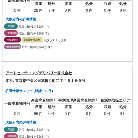
一般廃棄物許可
収運
処分
収運
処分
収運
処分
0 件
28 件
3 件
0 件
0 件
0 件
0 件
大阪府内の許可情報
資源物
取扱い情報を収集中です
一般廃棄物
取扱い情報を収集中です
産業廃棄物
収集運搬(保積無)
廃プラスチック類
特管産業廃棄物
取扱い情報がありません
アートセッティングデリバリー株式会社
本社: 東京都中央区日本橋浜町二丁目６１番９号
許可情報サマリー (総計: 96 件)
産業廃棄物許可
特別管理産業廃棄物許可
資源物取扱エリア
一般廃棄物許可
収運
処分
収運
処分
収運
処分
0 件
96 件
0 件
0 件
0 件
0 件
0 件
大阪府内の許可情報
資源物
取扱い情報を収集中です
一般廃棄物
取扱い情報を収集中です