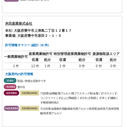
米田産業株式会社
本社: 大阪府豊中市上津島二丁目１２番１７
事業場: 大阪府豊中市原田２－１－５
許可情報サマリー (総計: 16 件)
産業廃棄物許可
特別管理産業廃棄物許可
資源物取扱エリア
一般廃棄物許可
収運
処分
収運
処分
収運
処分
1 件
12 件
1 件
2 件
0 件
0 件
0 件
大阪府内の許可情報
資源物
取扱い情報を収集中です
一般廃棄物
豊中市
産業廃棄物
収集運搬(保積無)
汚泥/廃油/廃酸/廃アルカリ/廃プラスチック類/金属くず/ガラスくず、
コンクリートくずおよび陶磁器くず/がれき類/紙くず/木くず/繊維く
ず/動植物性残さ
特管産業廃棄物
収集運搬(保積無)
引火性廃油/腐食性廃酸/腐食性廃アルカリ/有害廃油/有害汚泥/有害廃
酸/有害廃アルカリ