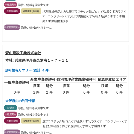
一般廃棄物
取扱い情報を収集中です
産業廃棄物
収集運搬(保積無)
汚泥/廃油/廃アルカリ/廃プラスチック類/ゴムくず/金属くず/ガラスく
ず、コンクリートくずおよび陶磁器くず/がれき類/紙くず/木くず/繊
維くず/動植物性残さ
特管産業廃棄物
取扱い情報がありません
森山建設工業株式会社
本社: 兵庫県伊丹市昆陽南１－７－１１
許可情報サマリー (総計: 4 件)
産業廃棄物許可
特別管理産業廃棄物許可
資源物取扱エリア
一般廃棄物許可
収運
処分
収運
処分
収運
処分
0 件
2 件
2 件
0 件
0 件
0 件
0 件
大阪府内の許可情報
資源物
取扱い情報を収集中です
一般廃棄物
取扱い情報を収集中です
産業廃棄物
収集運搬(保積無)
廃プラスチック類/ゴムくず/金属くず/ガラスくず、コンクリートくず
および陶磁器くず/がれき類/紙くず/木くず/繊維くず
特管産業廃棄物
取扱い情報がありません