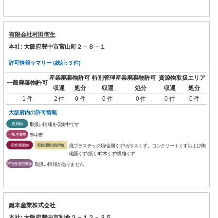
有限会社村田衛生
本社: 大阪府豊中市宮山町２－８－１
許可情報サマリー (総計: 3 件)
産業廃棄物許可
特別管理産業廃棄物許可
資源物取扱エリア
一般廃棄物許可
収運
処分
収運
処分
収運
処分
1 件
2 件
0 件
0 件
0 件
0 件
0 件
大阪府内の許可情報
資源物
取扱い情報を収集中です
一般廃棄物
豊中市
産業廃棄物
収集運搬(保積無)
廃プラスチック類/金属くず/ガラスくず、コンクリートくずおよび陶
磁器くず/紙くず/木くず/繊維くず
特管産業廃棄物
取扱い情報がありません
鍵本産業株式会社
本社: 大阪府豊中市利倉２－１２－３５