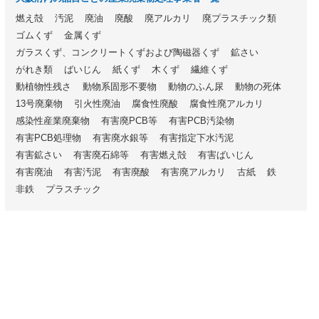
燃え殻
汚泥
廃油
廃酸
廃アルカリ
廃プラスチック類
ゴムくず
金属くず
ガラスくず、コンクリートくずおよび陶磁器くず
鉱さい
がれき類
ばいじん
紙くず
木くず
繊維くず
動植物性残さ
動物系固形不要物
動物のふん尿
動物の死体
13号廃棄物
引火性廃油
腐食性廃酸
腐食性廃アルカリ
感染性産業廃棄物
有害廃PCB等
有害PCB汚染物
有害PCB処理物
有害廃水銀等
有害指定下水汚泥
有害鉱さい
有害廃石綿等
有害燃え殻
有害ばいじん
有害廃油
有害汚泥
有害廃酸
有害廃アルカリ
古紙
鉄
非鉄
プラスチック