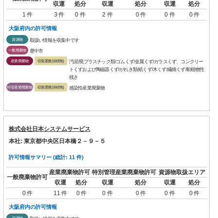
収運
処分
収運
処分
収運
処分
1 件
3 件
0 件
2 件
0 件
0 件
0 件
大阪府内の許可情報
資源物
取扱い情報を収集中です
一般廃棄物
豊中市
産業廃棄物
収集運搬(保積無)
汚泥/廃プラスチック類/ゴムくず/金属くず/ガラスくず、コンクリー
トくずおよび陶磁器くず/がれき類/紙くず/木くず/繊維くず/動植物性
残さ
特管産業廃棄物
収集運搬(保積無)
感染性産業廃棄物
株式会社日本システムサービス
本社: 東京都中央区日本橋２－９－５
許可情報サマリー (総計: 11 件)
産業廃棄物許可
特別管理産業廃棄物許可
資源物取扱エリア
一般廃棄物許可
収運
処分
収運
処分
収運
処分
0 件
11 件
0 件
0 件
0 件
0 件
0 件
大阪府内の許可情報
資源物