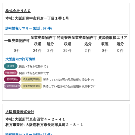
株式会社ＮＳＣ
本社: 大阪府豊中市利倉一丁目１番１号
許可情報サマリー (総計: 57 件)
産業廃棄物許可
特別管理産業廃棄物許可
資源物取扱エリア
一般廃棄物許可
収運
処分
収運
処分
収運
処分
0 件
24 件
2 件
29 件
2 件
0 件
0 件
大阪府内の許可情報
資源物
取扱い情報を収集中です
一般廃棄物
取扱い情報を収集中です
産業廃棄物
収集運搬(保積無)
所持している許可の品目情報を収集中です
特管産業廃棄物
収集運搬(保積無)
所持している許可の品目情報を収集中です
大阪紙業株式会社
本社: 大阪府門真市四宮４－２－４１
枚方事業所: 大阪府枚方市長尾家具町２－８－１
許可情報サマリー (総計: 17 件)