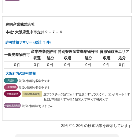
豊栄産業株式会社
本社: 大阪府豊中市走井２－７－６
許可情報サマリー (総計: 3 件)
産業廃棄物許可
特別管理産業廃棄物許可
資源物取扱エリア
一般廃棄物許可
収運
処分
収運
処分
収運
処分
0 件
3 件
0 件
0 件
0 件
0 件
0 件
大阪府内の許可情報
資源物
取扱い情報を収集中です
一般廃棄物
取扱い情報を収集中です
産業廃棄物
収集運搬(保積無)
廃プラスチック類/ゴムくず/金属くず/ガラスくず、コンクリートくず
および陶磁器くず/がれき類/紙くず/木くず/繊維くず
特管産業廃棄物
取扱い情報がありません
25件中1-20件の検索結果を表示しています