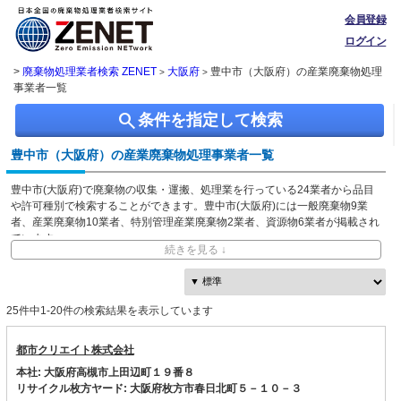
会員登録
ログイン
>
廃棄物処理業者検索 ZENET
大阪府
豊中市（大阪府）の産業廃棄物処理
>
>
事業者一覧
search
条件を指定して検索
豊中市（大阪府）の産業廃棄物処理事業者一覧
豊中市(大阪府)で廃棄物の収集・運搬、処理業を行っている24業者から品目
や許可種別で検索することができます。豊中市(大阪府)には一般廃棄物9業
者、産業廃棄物10業者、特別管理産業廃棄物2業者、資源物6業者が掲載され
ています。
続きを見る ↓
ZENETでは独自に収集した、本社・事業所の所在地、都道府県や市区町村ご
との取り扱い品目情報を無料で閲覧できます。
25件中1-20件の検索結果を表示しています
都市クリエイト株式会社
本社: 大阪府高槻市上田辺町１９番８
リサイクル枚方ヤード: 大阪府枚方市春日北町５－１０－３