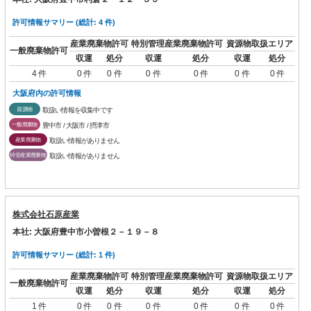
許可情報サマリー (総計: 4 件)
産業廃棄物許可
特別管理産業廃棄物許可
資源物取扱エリア
一般廃棄物許可
収運
処分
収運
処分
収運
処分
4 件
0 件
0 件
0 件
0 件
0 件
0 件
大阪府内の許可情報
資源物
取扱い情報を収集中です
一般廃棄物
豊中市 / 大阪市 / 摂津市
産業廃棄物
取扱い情報がありません
特管産業廃棄物
取扱い情報がありません
株式会社石原産業
本社: 大阪府豊中市小曽根２－１９－８
許可情報サマリー (総計: 1 件)
産業廃棄物許可
特別管理産業廃棄物許可
資源物取扱エリア
一般廃棄物許可
収運
処分
収運
処分
収運
処分
1 件
0 件
0 件
0 件
0 件
0 件
0 件