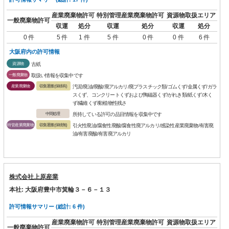
産業廃棄物許可
特別管理産業廃棄物許可
資源物取扱エリア
一般廃棄物許可
収運
処分
収運
処分
収運
処分
0 件
5 件
1 件
5 件
0 件
0 件
6 件
大阪府内の許可情報
資源物
古紙
一般廃棄物
取扱い情報を収集中です
産業廃棄物
収集運搬(保積有)
汚泥/廃油/廃酸/廃アルカリ/廃プラスチック類/ゴムくず/金属くず/ガラ
スくず、コンクリートくずおよび陶磁器くず/がれき類/紙くず/木く
ず/繊維くず/動植物性残さ
中間処理
所持している許可の品目情報を収集中です
特管産業廃棄物
収集運搬(保積無)
引火性廃油/腐食性廃酸/腐食性廃アルカリ/感染性産業廃棄物/有害廃
油/有害廃酸/有害廃アルカリ
株式会社上原産業
本社: 大阪府豊中市箕輪３－６－１３
許可情報サマリー (総計: 6 件)
産業廃棄物許可
特別管理産業廃棄物許可
資源物取扱エリア
一般廃棄物許可