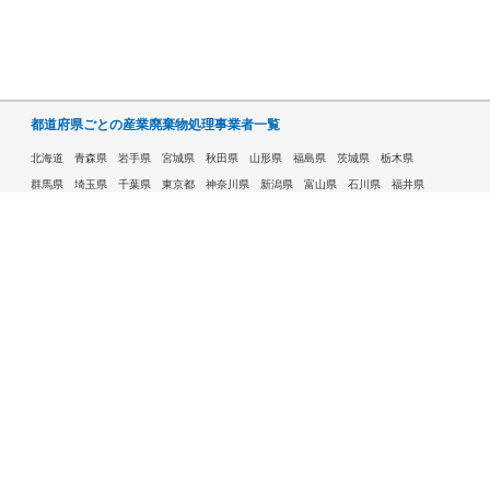
都道府県ごとの産業廃棄物処理事業者一覧
北海道
青森県
岩手県
宮城県
秋田県
山形県
福島県
茨城県
栃木県
群馬県
埼玉県
千葉県
東京都
神奈川県
新潟県
富山県
石川県
福井県
山梨県
長野県
岐阜県
静岡県
愛知県
三重県
滋賀県
京都府
大阪府
兵庫県
奈良県
和歌山県
鳥取県
島根県
岡山県
広島県
山口県
徳島県
香川県
愛媛県
高知県
福岡県
佐賀県
長崎県
熊本県
大分県
宮崎県
鹿児島県
沖縄県
許可自治体である市ごとの産業廃棄物処理事業者一覧
札幌市
旭川市
函館市
青森市
八戸市
盛岡市
仙台市
秋田市
山形市
郡山市
いわき市
福島市
宇都宮市
前橋市
高崎市
さいたま市
川越市
越谷市
川口市
千葉市
船橋市
柏市
八王子市
横浜市
川崎市
相模原市
横須賀市
新潟市
富山市
金沢市
福井市
甲府市
長野市
岐阜市
静岡市
浜松市
名古屋市
豊田市
豊橋市
岡崎市
大津市
京都市
大阪市
堺市