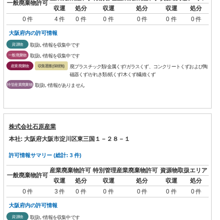
一般廃棄物許可
収運
処分
収運
処分
収運
処分
0 件
4 件
0 件
0 件
0 件
0 件
0 件
大阪府内の許可情報
資源物
取扱い情報を収集中です
一般廃棄物
取扱い情報を収集中です
産業廃棄物
収集運搬(保積無)
廃プラスチック類/金属くず/ガラスくず、コンクリートくずおよび陶
磁器くず/がれき類/紙くず/木くず/繊維くず
特管産業廃棄物
取扱い情報がありません
株式会社石原産業
本社: 大阪府大阪市淀川区東三国１－２８－１
許可情報サマリー (総計: 3 件)
産業廃棄物許可
特別管理産業廃棄物許可
資源物取扱エリア
一般廃棄物許可
収運
処分
収運
処分
収運
処分
0 件
3 件
0 件
0 件
0 件
0 件
0 件
大阪府内の許可情報
資源物
取扱い情報を収集中です