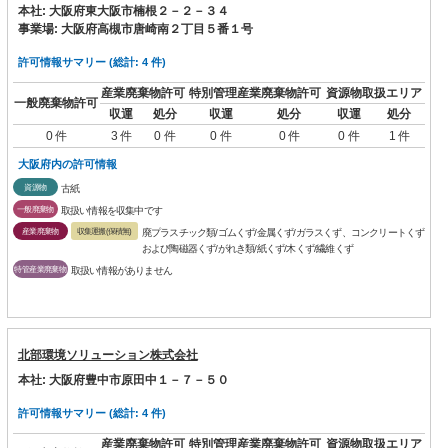
本社: 大阪府東大阪市楠根２－２－３４
事業場: 大阪府高槻市唐崎南２丁目５番１号
許可情報サマリー (総計: 4 件)
産業廃棄物許可
特別管理産業廃棄物許可
資源物取扱エリア
一般廃棄物許可
収運
処分
収運
処分
収運
処分
0 件
3 件
0 件
0 件
0 件
0 件
1 件
大阪府内の許可情報
資源物
古紙
一般廃棄物
取扱い情報を収集中です
産業廃棄物
収集運搬(保積無)
廃プラスチック類/ゴムくず/金属くず/ガラスくず、コンクリートくず
および陶磁器くず/がれき類/紙くず/木くず/繊維くず
特管産業廃棄物
取扱い情報がありません
北部環境ソリューション株式会社
本社: 大阪府豊中市原田中１－７－５０
許可情報サマリー (総計: 4 件)
産業廃棄物許可
特別管理産業廃棄物許可
資源物取扱エリア