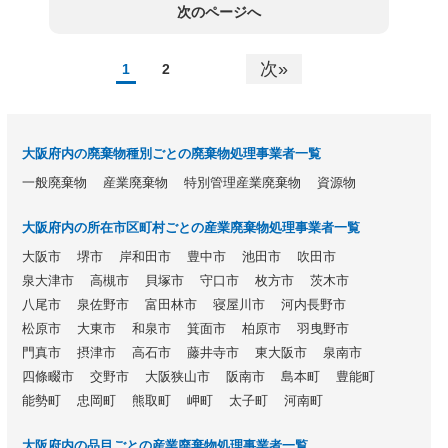
次のページへ
次»
1
2
大阪府内の廃棄物種別ごとの廃棄物処理事業者一覧
一般廃棄物
産業廃棄物
特別管理産業廃棄物
資源物
大阪府内の所在市区町村ごとの産業廃棄物処理事業者一覧
大阪市
堺市
岸和田市
豊中市
池田市
吹田市
泉大津市
高槻市
貝塚市
守口市
枚方市
茨木市
八尾市
泉佐野市
富田林市
寝屋川市
河内長野市
松原市
大東市
和泉市
箕面市
柏原市
羽曳野市
門真市
摂津市
高石市
藤井寺市
東大阪市
泉南市
四條畷市
交野市
大阪狭山市
阪南市
島本町
豊能町
能勢町
忠岡町
熊取町
岬町
太子町
河南町
大阪府内の品目ごとの産業廃棄物処理事業者一覧