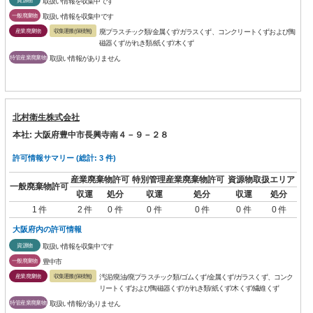
取扱い情報を収集中です
一般廃棄物
取扱い情報を収集中です
産業廃棄物
収集運搬(保積無)
廃プラスチック類/金属くず/ガラスくず、コンクリートくずおよび陶
磁器くず/がれき類/紙くず/木くず
特管産業廃棄物
取扱い情報がありません
北村衛生株式会社
本社: 大阪府豊中市長興寺南４－９－２８
許可情報サマリー (総計: 3 件)
産業廃棄物許可
特別管理産業廃棄物許可
資源物取扱エリア
一般廃棄物許可
収運
処分
収運
処分
収運
処分
1 件
2 件
0 件
0 件
0 件
0 件
0 件
大阪府内の許可情報
資源物
取扱い情報を収集中です
一般廃棄物
豊中市
産業廃棄物
収集運搬(保積無)
汚泥/廃油/廃プラスチック類/ゴムくず/金属くず/ガラスくず、コンク
リートくずおよび陶磁器くず/がれき類/紙くず/木くず/繊維くず
特管産業廃棄物
取扱い情報がありません