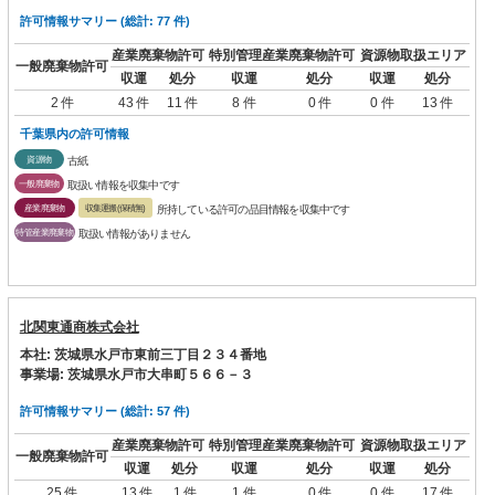
許可情報サマリー (総計: 77 件)
産業廃棄物許可
特別管理産業廃棄物許可
資源物取扱エリア
一般廃棄物許可
収運
処分
収運
処分
収運
処分
2 件
43 件
11 件
8 件
0 件
0 件
13 件
千葉県内の許可情報
資源物
古紙
一般廃棄物
取扱い情報を収集中です
産業廃棄物
収集運搬(保積無)
所持している許可の品目情報を収集中です
特管産業廃棄物
取扱い情報がありません
北関東通商株式会社
本社: 茨城県水戸市東前三丁目２３４番地
事業場: 茨城県水戸市大串町５６６－３
許可情報サマリー (総計: 57 件)
産業廃棄物許可
特別管理産業廃棄物許可
資源物取扱エリア
一般廃棄物許可
収運
処分
収運
処分
収運
処分
25 件
13 件
1 件
1 件
0 件
0 件
17 件