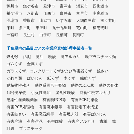
鴨川市
鎌ケ谷市
君津市
富津市
浦安市
四街道市
袖ケ浦市
八街市
印西市
白井市
富里市
南房総市
匝瑳市
香取市
山武市
いすみ市
大網白里市
酒々井町
栄町
多古町
東庄町
九十九里町
芝山町
横芝光町
一宮町
長生村
白子町
長柄町
長南町
千葉県内の品目ごとの産業廃棄物処理事業者一覧
燃え殻
汚泥
廃油
廃酸
廃アルカリ
廃プラスチック類
ゴムくず
金属くず
ガラスくず、コンクリートくずおよび陶磁器くず
鉱さい
がれき類
ばいじん
紙くず
木くず
繊維くず
動植物性残さ
動物系固形不要物
動物のふん尿
動物の死体
13号廃棄物
引火性廃油
腐食性廃酸
腐食性廃アルカリ
感染性産業廃棄物
有害廃PCB等
有害PCB汚染物
有害PCB処理物
有害廃水銀等
有害指定下水汚泥
有害鉱さい
有害廃石綿等
有害燃え殻
有害ばいじん
有害廃油
有害汚泥
有害廃酸
有害廃アルカリ
古紙
鉄
非鉄
プラスチック