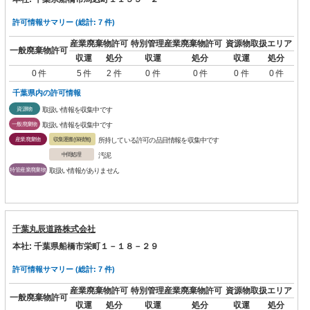
許可情報サマリー (総計: 7 件)
産業廃棄物許可
特別管理産業廃棄物許可
資源物取扱エリア
一般廃棄物許可
収運
処分
収運
処分
収運
処分
0 件
5 件
2 件
0 件
0 件
0 件
0 件
千葉県内の許可情報
資源物
取扱い情報を収集中です
一般廃棄物
取扱い情報を収集中です
産業廃棄物
収集運搬(保積無)
所持している許可の品目情報を収集中です
中間処理
汚泥
特管産業廃棄物
取扱い情報がありません
千葉丸辰道路株式会社
本社: 千葉県船橋市栄町１－１８－２９
許可情報サマリー (総計: 7 件)
産業廃棄物許可
特別管理産業廃棄物許可
資源物取扱エリア
一般廃棄物許可
収運
処分
収運
処分
収運
処分