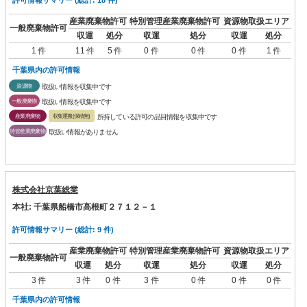
産業廃棄物許可
特別管理産業廃棄物許可
資源物取扱エリア
一般廃棄物許可
収運
処分
収運
処分
収運
処分
1 件
11 件
5 件
0 件
0 件
0 件
1 件
千葉県内の許可情報
資源物
取扱い情報を収集中です
一般廃棄物
取扱い情報を収集中です
産業廃棄物
収集運搬(保積無)
所持している許可の品目情報を収集中です
特管産業廃棄物
取扱い情報がありません
株式会社京葉総業
本社: 千葉県船橋市高根町２７１２－１
許可情報サマリー (総計: 9 件)
産業廃棄物許可
特別管理産業廃棄物許可
資源物取扱エリア
一般廃棄物許可
収運
処分
収運
処分
収運
処分
3 件
3 件
0 件
3 件
0 件
0 件
0 件
千葉県内の許可情報