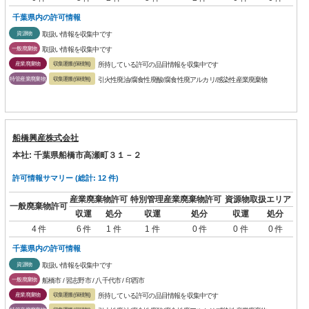
千葉県内の許可情報
資源物
取扱い情報を収集中です
一般廃棄物
取扱い情報を収集中です
産業廃棄物
収集運搬(保積無)
所持している許可の品目情報を収集中です
特管産業廃棄物
収集運搬(保積無)
引火性廃油/腐食性廃酸/腐食性廃アルカリ/感染性産業廃棄物
船橋興産株式会社
本社: 千葉県船橋市高瀬町３１－２
許可情報サマリー (総計: 12 件)
産業廃棄物許可
特別管理産業廃棄物許可
資源物取扱エリア
一般廃棄物許可
収運
処分
収運
処分
収運
処分
4 件
6 件
1 件
1 件
0 件
0 件
0 件
千葉県内の許可情報
資源物
取扱い情報を収集中です
一般廃棄物
船橋市 / 習志野市 / 八千代市 / 印西市
産業廃棄物
収集運搬(保積無)
所持している許可の品目情報を収集中です