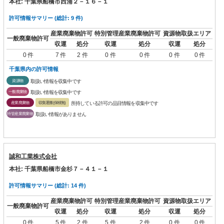
本社: 千葉県船橋市西浦２－１６－１
許可情報サマリー (総計: 9 件)
産業廃棄物許可
特別管理産業廃棄物許可
資源物取扱エリア
一般廃棄物許可
収運
処分
収運
処分
収運
処分
0 件
7 件
2 件
0 件
0 件
0 件
0 件
千葉県内の許可情報
資源物
取扱い情報を収集中です
一般廃棄物
取扱い情報を収集中です
産業廃棄物
収集運搬(保積無)
所持している許可の品目情報を収集中です
特管産業廃棄物
取扱い情報がありません
誠和工業株式会社
本社: 千葉県船橋市金杉７－４１－１
許可情報サマリー (総計: 14 件)
産業廃棄物許可
特別管理産業廃棄物許可
資源物取扱エリア
一般廃棄物許可
収運
処分
収運
処分
収運
処分
0 件
5 件
2 件
5 件
2 件
0 件
0 件