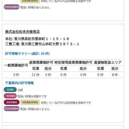
収集運搬(保積有)
所持している許可の品目情報を収集中です
特管産業廃棄物
取扱い情報がありません
株式会社松本光春商店
本社: 香川県高松市栗林町１－１５－１８
三豊工場: 香川県三豊市山本町大野２８７３－１
許可情報サマリー (総計: 24 件)
産業廃棄物許可
特別管理産業廃棄物許可
資源物取扱エリア
一般廃棄物許可
収運
処分
収運
処分
収運
処分
3 件
11 件
2 件
0 件
0 件
0 件
8 件
千葉県内の許可情報
資源物
古紙
一般廃棄物
取扱い情報を収集中です
産業廃棄物
収集運搬(保積無)
所持している許可の品目情報を収集中です
特管産業廃棄物
取扱い情報がありません