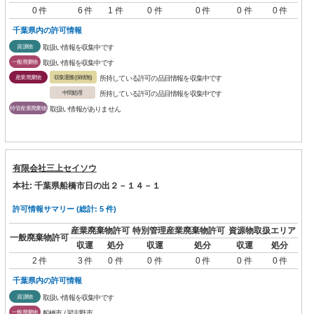
0 件
6 件
1 件
0 件
0 件
0 件
0 件
千葉県内の許可情報
資源物
取扱い情報を収集中です
一般廃棄物
取扱い情報を収集中です
産業廃棄物
収集運搬(保積無)
所持している許可の品目情報を収集中です
中間処理
所持している許可の品目情報を収集中です
特管産業廃棄物
取扱い情報がありません
有限会社三上セイソウ
本社: 千葉県船橋市日の出２－１４－１
許可情報サマリー (総計: 5 件)
産業廃棄物許可
特別管理産業廃棄物許可
資源物取扱エリア
一般廃棄物許可
収運
処分
収運
処分
収運
処分
2 件
3 件
0 件
0 件
0 件
0 件
0 件
千葉県内の許可情報
資源物
取扱い情報を収集中です
一般廃棄物
船橋市 / 習志野市