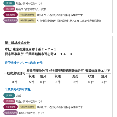
資源物
取扱い情報を収集中です
一般廃棄物
船橋市 / 習志野市 / 八千代市
産業廃棄物
収集運搬(保積無)
所持している許可の品目情報を収集中です
特管産業廃棄物
収集運搬(保積無)
引火性廃油/腐食性廃酸/腐食性廃アルカリ/感染性産業廃棄物
新井紙材株式会社
本社: 東京都港区麻布十番２－７－１
習志野事業所: 千葉県船橋市習志野４－１４－３
許可情報サマリー (総計: 9 件)
産業廃棄物許可
特別管理産業廃棄物許可
資源物取扱エリア
一般廃棄物許可
収運
処分
収運
処分
収運
処分
0 件
5 件
0 件
0 件
0 件
0 件
4 件
千葉県内の許可情報
資源物
古紙
一般廃棄物
取扱い情報を収集中です
産業廃棄物
収集運搬(保積無)
所持している許可の品目情報を収集中です
特管産業廃棄物
取扱い情報がありません