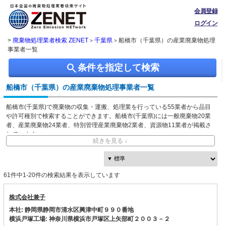
会員登録
ログイン
>
廃棄物処理業者検索 ZENET
千葉県
船橋市（千葉県）の産業廃棄物処理
>
>
事業者一覧
search
条件を指定して検索
船橋市（千葉県）の産業廃棄物処理事業者一覧
船橋市(千葉県)で廃棄物の収集・運搬、処理業を行っている55業者から品目
や許可種別で検索することができます。船橋市(千葉県)には一般廃棄物20業
者、産業廃棄物24業者、特別管理産業廃棄物2業者、資源物11業者が掲載さ
れています。
続きを見る ↓
ZENETでは独自に収集した、本社・事業所の所在地、都道府県や市区町村ご
との取り扱い品目情報を無料で閲覧できます。
61件中1-20件の検索結果を表示しています
株式会社兼子
本社: 静岡県静岡市清水区興津中町９９０番地
横浜戸塚工場: 神奈川県横浜市戸塚区上矢部町２００３－２