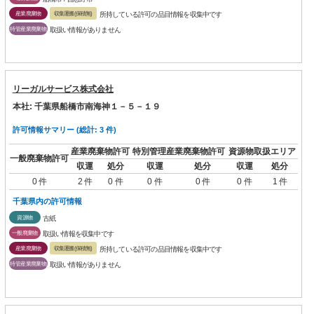
産業廃棄物
収集運搬(保積無)
所持している許可の品目情報を収集中です
特管産業廃棄物
取扱い情報がありません
リーガルサービス株式会社
本社: 千葉県船橋市南海神１－５－１９
許可情報サマリー (総計: 3 件)
産業廃棄物許可
特別管理産業廃棄物許可
資源物取扱エリア
一般廃棄物許可
収運
処分
収運
処分
収運
処分
0 件
2 件
0 件
0 件
0 件
0 件
1 件
千葉県内の許可情報
資源物
古紙
一般廃棄物
取扱い情報を収集中です
産業廃棄物
収集運搬(保積無)
所持している許可の品目情報を収集中です
特管産業廃棄物
取扱い情報がありません