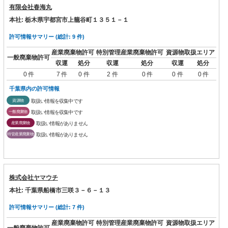
有限会社春海丸
本社: 栃木県宇都宮市上籠谷町１３５１－１
許可情報サマリー (総計: 9 件)
産業廃棄物許可
特別管理産業廃棄物許可
資源物取扱エリア
一般廃棄物許可
収運
処分
収運
処分
収運
処分
0 件
7 件
0 件
2 件
0 件
0 件
0 件
千葉県内の許可情報
資源物
取扱い情報を収集中です
一般廃棄物
取扱い情報を収集中です
産業廃棄物
取扱い情報がありません
特管産業廃棄物
取扱い情報がありません
株式会社ヤマウチ
本社: 千葉県船橋市三咲３－６－１３
許可情報サマリー (総計: 7 件)
産業廃棄物許可
特別管理産業廃棄物許可
資源物取扱エリア
一般廃棄物許可