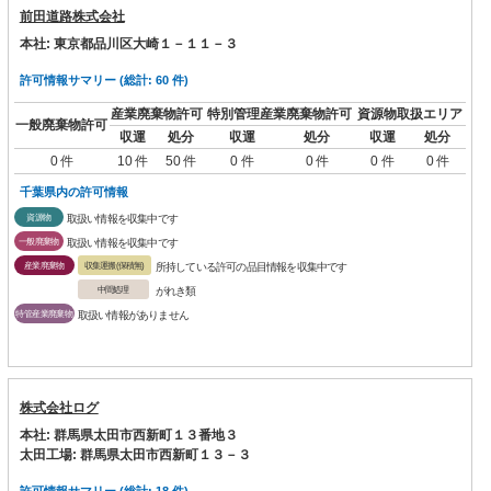
前田道路株式会社
本社: 東京都品川区大崎１－１１－３
許可情報サマリー (総計: 60 件)
産業廃棄物許可
特別管理産業廃棄物許可
資源物取扱エリア
一般廃棄物許可
収運
処分
収運
処分
収運
処分
0 件
10 件
50 件
0 件
0 件
0 件
0 件
千葉県内の許可情報
資源物
取扱い情報を収集中です
一般廃棄物
取扱い情報を収集中です
産業廃棄物
収集運搬(保積無)
所持している許可の品目情報を収集中です
中間処理
がれき類
特管産業廃棄物
取扱い情報がありません
株式会社ログ
本社: 群馬県太田市西新町１３番地３
太田工場: 群馬県太田市西新町１３－３
許可情報サマリー (総計: 18 件)