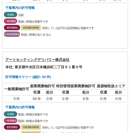
千葉県内の許可情報
資源物
古紙
一般廃棄物
取扱い情報を収集中です
産業廃棄物
収集運搬(保積無)
所持している許可の品目情報を収集中です
特管産業廃棄物
取扱い情報がありません
アートセッティングデリバリー株式会社
本社: 東京都中央区日本橋浜町二丁目６１番９号
許可情報サマリー (総計: 94 件)
産業廃棄物許可
特別管理産業廃棄物許可
資源物取扱エリア
一般廃棄物許可
収運
処分
収運
処分
収運
処分
0 件
94 件
0 件
0 件
0 件
0 件
0 件
千葉県内の許可情報
資源物
取扱い情報を収集中です
一般廃棄物
取扱い情報を収集中です
産業廃棄物
収集運搬(保積無)
所持している許可の品目情報を収集中です