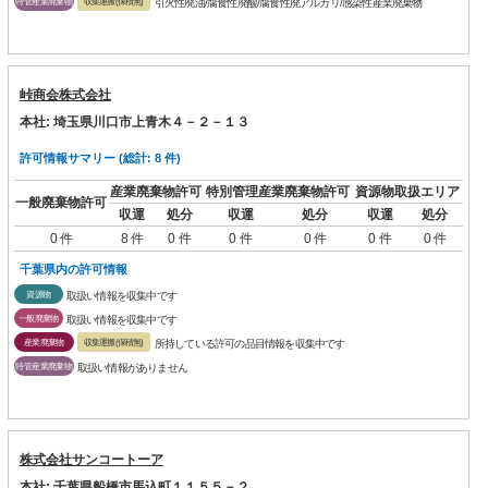
特管産業廃棄物
収集運搬(保積無)
引火性廃油/腐食性廃酸/腐食性廃アルカリ/感染性産業廃棄物
峠商会株式会社
本社: 埼玉県川口市上青木４－２－１３
許可情報サマリー (総計: 8 件)
産業廃棄物許可
特別管理産業廃棄物許可
資源物取扱エリア
一般廃棄物許可
収運
処分
収運
処分
収運
処分
0 件
8 件
0 件
0 件
0 件
0 件
0 件
千葉県内の許可情報
資源物
取扱い情報を収集中です
一般廃棄物
取扱い情報を収集中です
産業廃棄物
収集運搬(保積無)
所持している許可の品目情報を収集中です
特管産業廃棄物
取扱い情報がありません
株式会社サンコートーア
本社: 千葉県船橋市馬込町１１５５－２