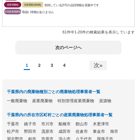
産業廃棄物
収集運搬(保積無)
所持している許可の品目情報を収集中です
特管産業廃棄物
取扱い情報がありません
61件中1-20件の検索結果を表示しています
次のページへ
次»
1
2
3
4
千葉県内の廃棄物種別ごとの廃棄物処理事業者一覧
一般廃棄物
産業廃棄物
特別管理産業廃棄物
資源物
千葉県内の所在市区町村ごとの産業廃棄物処理事業者一覧
千葉市
銚子市
市川市
船橋市
館山市
木更津市
松戸市
野田市
茂原市
成田市
佐倉市
東金市
旭市
習志野市
柏市
市原市
流山市
八千代市
我孫子市