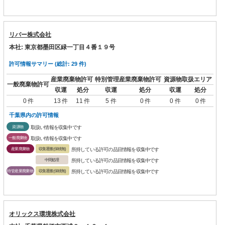
リバー株式会社
本社: 東京都墨田区緑一丁目４番１９号
許可情報サマリー (総計: 29 件)
産業廃棄物許可
特別管理産業廃棄物許可
資源物取扱エリア
一般廃棄物許可
収運
処分
収運
処分
収運
処分
0 件
13 件
11 件
5 件
0 件
0 件
0 件
千葉県内の許可情報
資源物
取扱い情報を収集中です
一般廃棄物
取扱い情報を収集中です
産業廃棄物
収集運搬(保積無)
所持している許可の品目情報を収集中です
中間処理
所持している許可の品目情報を収集中です
特管産業廃棄物
収集運搬(保積無)
所持している許可の品目情報を収集中です
オリックス環境株式会社