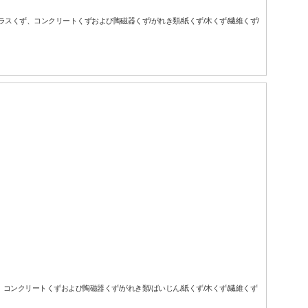
ガラスくず、コンクリートくずおよび陶磁器くず/がれき類/紙くず/木くず/繊維くず/
ず、コンクリートくずおよび陶磁器くず/がれき類/ばいじん/紙くず/木くず/繊維くず