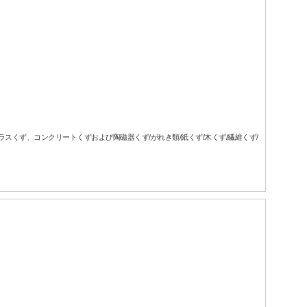
ガラスくず、コンクリートくずおよび陶磁器くず/がれき類/紙くず/木くず/繊維くず/