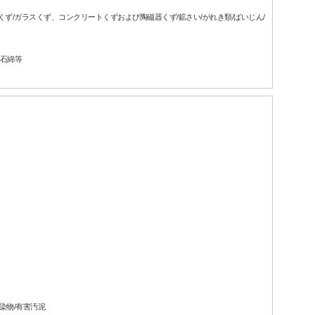
属くず/ガラスくず、コンクリートくずおよび陶磁器くず/鉱さい/がれき類/ばいじん/
廃石綿等
汚染物/有害汚泥