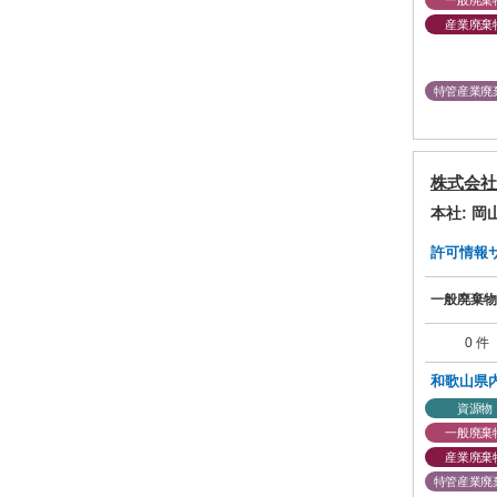
一般廃棄
産業廃棄
特管産業廃
株式会社
本社: 
許可情報サマ
一般廃棄物
0 件
和歌山県
資源物
一般廃棄
産業廃棄
特管産業廃