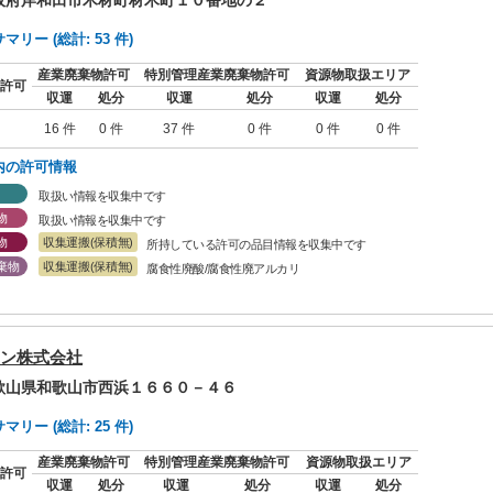
大阪府岸和田市木材町材木町１０番地の２
リー (総計: 53 件)
産業廃棄物許可
特別管理産業廃棄物許可
資源物取扱エリア
許可
収運
処分
収運
処分
収運
処分
16 件
0 件
37 件
0 件
0 件
0 件
内の許可情報
取扱い情報を収集中です
物
取扱い情報を収集中です
物
収集運搬(保積無)
所持している許可の品目情報を収集中です
棄物
収集運搬(保積無)
腐食性廃酸/腐食性廃アルカリ
ン株式会社
和歌山県和歌山市西浜１６６０－４６
リー (総計: 25 件)
産業廃棄物許可
特別管理産業廃棄物許可
資源物取扱エリア
許可
収運
処分
収運
処分
収運
処分