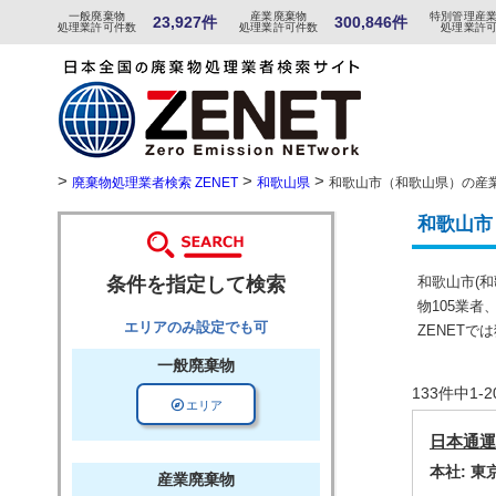
一般
廃棄物
産
業
廃
棄物
特
別
管
理産
23,927件
300,846件
処理業許可件数
処理業許可件数
処理業許
>
>
>
廃棄物処理業者検索 ZENET
和歌山県
和歌山市（和歌山県）の産
和歌山市
条件を指定して検索
和歌山市(
物105業
エリアのみ設定でも可
ZENET
一般廃棄物
133件中1
explore
エリア
日本通運
本社: 
産業廃棄物