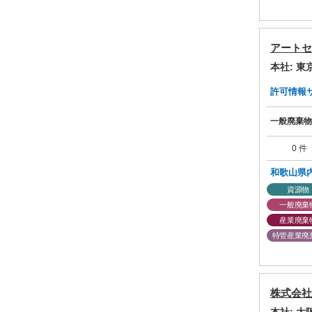
アートセ
本社: 
許可情報サマ
一般廃棄物
0 件
和歌山県
資源物
一般廃棄
産業廃棄
特管産業廃
株式会社