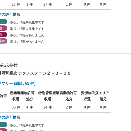
17 件
1 件
17 件
1 件
0 件
0 件
内の許可情報
取扱い情報を収集中です
物
取扱い情報を収集中です
物
取扱い情報がありません
棄物
取扱い情報がありません
株式会社
大阪府和泉市テクノステージ２－３－２８
リー (総計: 69 件)
産業廃棄物許可
特別管理産業廃棄物許可
資源物取扱エリア
許可
収運
処分
収運
処分
収運
処分
36 件
4 件
24 件
2 件
0 件
0 件
内の許可情報
取扱い情報を収集中です