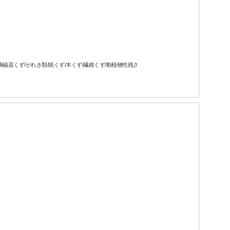
磁器くず/がれき類/紙くず/木くず/繊維くず/動植物性残さ