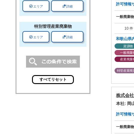
許可情報サマ
explore
data_info_alert
エリア
詳細
一般廃棄物
特別管理
産業廃棄物
10 件
explore
data_info_alert
エリア
詳細
和歌山県
資源物
一般廃棄
産業廃棄
特管産業廃
株式会社
本社: 
許可情報サマ
一般廃棄物