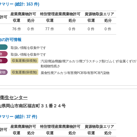
リー (総計: 163 件)
産業廃棄物許可
特別管理産業廃棄物許可
資源物取扱エリア
許可
収運
処分
収運
処分
収運
処分
76 件
0 件
77 件
0 件
0 件
0 件
内の許可情報
取扱い情報を収集中です
物
取扱い情報を収集中です
物
収集運搬(保積無)
汚泥/廃油/廃酸/廃アルカリ/廃プラスチック類/ゴムくず/金属くず/
動植物性残さ
棄物
収集運搬(保積無)
腐食性廃アルカリ/有害廃PCB等/有害PCB汚染物
衛生センター
岡山県岡山市南区福吉町３１番２４号
リー (総計: 37 件)
産業廃棄物許可
特別管理産業廃棄物許可
資源物取扱エリア
許可
収運
処分
収運
処分
収運
処分