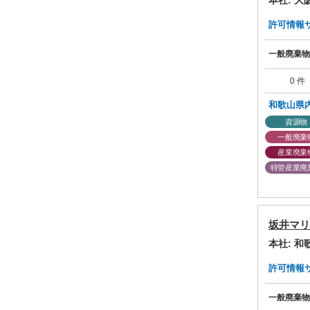
本社: 
許可情報サマ
一般廃棄物
0 件
和歌山県
資源物
一般廃棄
産業廃棄
特管産業廃
坂井マリ
本社: 
許可情報サマ
一般廃棄物