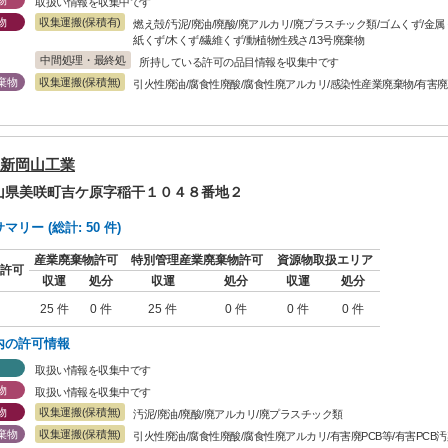
物
取扱い情報を収集中です
物
収集運搬(保積有)
燃え殻/汚泥/廃油/廃酸/廃アルカリ/廃プラスチック類/ゴムくず/金
紙くず/木くず/繊維くず/動植物性残さ/13号廃棄物
中間処理・最終処
所持している許可の品目情報を収集中です
分
棄物
収集運搬(保積無)
引火性廃油/腐食性廃酸/腐食性廃アルカリ/感染性産業廃棄物/有害
新岡山工業
岡山県美咲町吉ケ原字稲干１０４８番地２
リー (総計: 50 件)
産業廃棄物許可
特別管理産業廃棄物許可
資源物取扱エリア
許可
収運
処分
収運
処分
収運
処分
25 件
0 件
25 件
0 件
0 件
0 件
内の許可情報
取扱い情報を収集中です
物
取扱い情報を収集中です
物
収集運搬(保積無)
汚泥/廃油/廃酸/廃アルカリ/廃プラスチック類
棄物
収集運搬(保積無)
引火性廃油/腐食性廃酸/腐食性廃アルカリ/有害廃PCB等/有害PCB