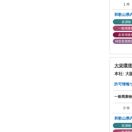
1 件
和歌山県
資源物
一般廃棄
産業廃棄
特管産業廃
大栄環境
本社: 
許可情報サマ
一般廃棄物
0 件
和歌山県
資源物