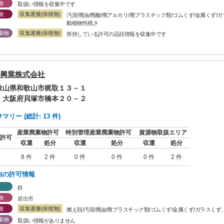
物
取扱い情報を収集中です
物
収集運搬(保積無)
汚泥/廃油/廃酸/廃アルカリ/廃プラスチック類/ゴムくず/金属くず/
動植物性残さ
棄物
収集運搬(保積無)
所持している許可の品目情報を収集中です
興業株式会社
和歌山県和歌山市梶取１３－１
: 大阪府貝塚市橋本２０－２
リー (総計: 13 件)
産業廃棄物許可
特別管理産業廃棄物許可
資源物取扱エリア
許可
収運
処分
収運
処分
収運
処分
8 件
2 件
0 件
0 件
0 件
2 件
内の許可情報
鉄
物
岩出市
物
収集運搬(保積無)
燃え殻/汚泥/廃油/廃プラスチック類/ゴムくず/金属くず/ガラスく
棄物
取扱い情報がありません