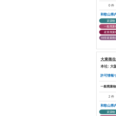
0 件
和歌山県
資源物
一般廃棄
産業廃棄
特管産業廃
大東衛生
本社: 
許可情報サマ
一般廃棄物
2 件
和歌山県
資源物