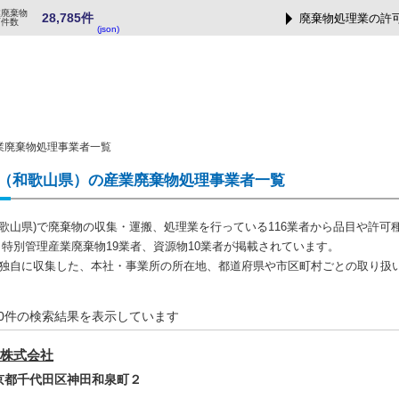
業廃棄物
28,785件
廃棄物処理業の許
可件数
(json)
業廃棄物処理事業者一覧
（和歌山県）の産業廃棄物処理事業者一覧
和歌山県)で廃棄物の収集・運搬、処理業を行っている116業者から品目や許可
者、特別管理産業廃棄物19業者、資源物10業者が掲載されています。
では独自に収集した、本社・事業所の所在地、都道府県や市区町村ごとの取り扱
-20件の検索結果を表示しています
株式会社
東京都千代田区神田和泉町２