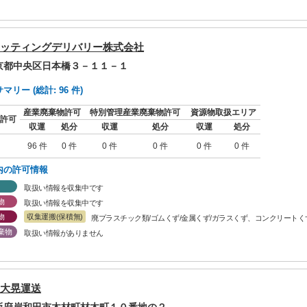
ッティングデリバリー株式会社
東京都中央区日本橋３－１１－１
リー (総計: 96 件)
産業廃棄物許可
特別管理産業廃棄物許可
資源物取扱エリア
許可
収運
処分
収運
処分
収運
処分
96 件
0 件
0 件
0 件
0 件
0 件
内の許可情報
取扱い情報を収集中です
物
取扱い情報を収集中です
物
収集運搬(保積無)
廃プラスチック類/ゴムくず/金属くず/ガラスくず、コンクリートく
棄物
取扱い情報がありません
大晃運送