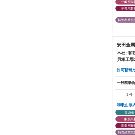
一般廃棄
産業廃棄
特管産業廃
安田金属
本社: 
貝塚工場
許可情報サマ
一般廃棄物
1 件
和歌山県
資源物
一般廃棄
産業廃棄
特管産業廃