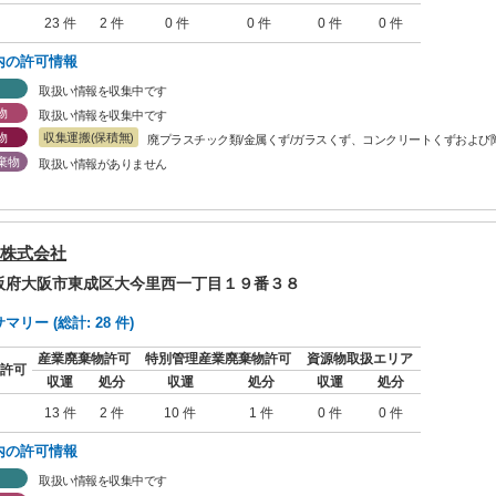
23 件
2 件
0 件
0 件
0 件
0 件
内の許可情報
取扱い情報を収集中です
物
取扱い情報を収集中です
物
収集運搬(保積無)
廃プラスチック類/金属くず/ガラスくず、コンクリートくずおよび陶
棄物
取扱い情報がありません
株式会社
大阪府大阪市東成区大今里西一丁目１９番３８
リー (総計: 28 件)
産業廃棄物許可
特別管理産業廃棄物許可
資源物取扱エリア
許可
収運
処分
収運
処分
収運
処分
13 件
2 件
10 件
1 件
0 件
0 件
内の許可情報
取扱い情報を収集中です