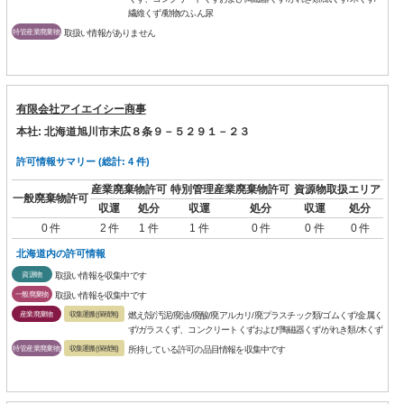
繊維くず/動物のふん尿
特管産業廃棄物
取扱い情報がありません
有限会社アイエイシー商事
本社: 北海道旭川市末広８条９－５２９１－２３
許可情報サマリー (総計: 4 件)
産業廃棄物許可
特別管理産業廃棄物許可
資源物取扱エリア
一般廃棄物許可
収運
処分
収運
処分
収運
処分
0 件
2 件
1 件
1 件
0 件
0 件
0 件
北海道内の許可情報
資源物
取扱い情報を収集中です
一般廃棄物
取扱い情報を収集中です
産業廃棄物
収集運搬(保積無)
燃え殻/汚泥/廃油/廃酸/廃アルカリ/廃プラスチック類/ゴムくず/金属く
ず/ガラスくず、コンクリートくずおよび陶磁器くず/がれき類/木くず
特管産業廃棄物
収集運搬(保積無)
所持している許可の品目情報を収集中です