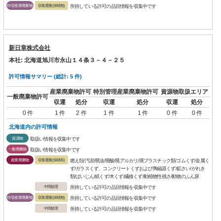
特管産業廃棄物
収集運搬(保積無)
所持している許可の品目情報を収集中です
新日章株式会社
本社: 北海道旭川市永山１４条３－４－２５
許可情報サマリー (総計: 5 件)
産業廃棄物許可
特別管理産業廃棄物許可
資源物取扱エリア
一般廃棄物許可
収運
処分
収運
処分
収運
処分
0 件
1 件
2 件
1 件
1 件
0 件
0 件
北海道内の許可情報
資源物
取扱い情報を収集中です
一般廃棄物
取扱い情報を収集中です
産業廃棄物
収集運搬(保積有)
燃え殻/汚泥/廃油/廃酸/廃アルカリ/廃プラスチック類/ゴムくず/金属く
ず/ガラスくず、コンクリートくずおよび陶磁器くず/鉱さい/がれき
類/ばいじん/紙くず/木くず/繊維くず/動植物性残さ/動物のふん尿
中間処理
所持している許可の品目情報を収集中です
特管産業廃棄物
収集運搬(保積無)
所持している許可の品目情報を収集中です
中間処理
所持している許可の品目情報を収集中です