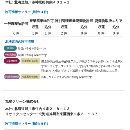
本社: 北海道旭川市神居町共栄４０１－１
許可情報サマリー (総計: 4 件)
産業廃棄物許可
特別管理産業廃棄物許可
資源物取扱エリア
一般廃棄物許可
収運
処分
収運
処分
収運
処分
0 件
1 件
1 件
2 件
0 件
0 件
0 件
北海道内の許可情報
資源物
取扱い情報を収集中です
一般廃棄物
取扱い情報を収集中です
産業廃棄物
収集運搬(保積無)
燃え殻/汚泥/廃油/廃酸/廃アルカリ/廃プラスチック類/ゴムくず/金属く
ず/ガラスくず、コンクリートくずおよび陶磁器くず/鉱さい/がれき
類/ばいじん/紙くず/木くず/繊維くず/動植物性残さ/動物のふん尿
特管産業廃棄物
収集運搬(保積無)
所持している許可の品目情報を収集中です
旭星クリーン株式会社
本社: 北海道旭川市住吉４条２－８－１３
リサイクルセンター: 北海道旭川市東鷹栖東２条３－１３７
許可情報サマリー (総計: 9 件)