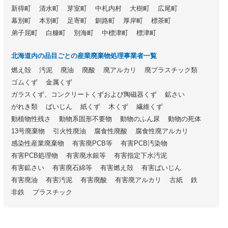
新得町
清水町
芽室町
中札内村
大樹町
広尾町
幕別町
本別町
足寄町
釧路町
厚岸町
標茶町
弟子屈町
白糠町
別海町
中標津町
標津町
北海道内の品目ごとの産業廃棄物処理事業者一覧
燃え殻
汚泥
廃油
廃酸
廃アルカリ
廃プラスチック類
ゴムくず
金属くず
ガラスくず、コンクリートくずおよび陶磁器くず
鉱さい
がれき類
ばいじん
紙くず
木くず
繊維くず
動植物性残さ
動物系固形不要物
動物のふん尿
動物の死体
13号廃棄物
引火性廃油
腐食性廃酸
腐食性廃アルカリ
感染性産業廃棄物
有害廃PCB等
有害PCB汚染物
有害PCB処理物
有害廃水銀等
有害指定下水汚泥
有害鉱さい
有害廃石綿等
有害燃え殻
有害ばいじん
有害廃油
有害汚泥
有害廃酸
有害廃アルカリ
古紙
鉄
非鉄
プラスチック