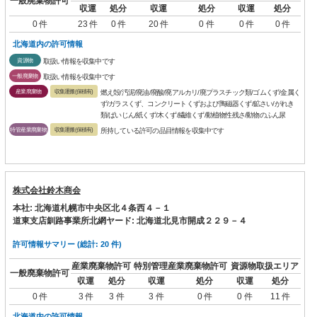
一般廃棄物許可
収運
処分
収運
処分
収運
処分
0 件
23 件
0 件
20 件
0 件
0 件
0 件
北海道内の許可情報
資源物
取扱い情報を収集中です
一般廃棄物
取扱い情報を収集中です
産業廃棄物
収集運搬(保積有)
燃え殻/汚泥/廃油/廃酸/廃アルカリ/廃プラスチック類/ゴムくず/金属く
ず/ガラスくず、コンクリートくずおよび陶磁器くず/鉱さい/がれき
類/ばいじん/紙くず/木くず/繊維くず/動植物性残さ/動物のふん尿
特管産業廃棄物
収集運搬(保積有)
所持している許可の品目情報を収集中です
株式会社鈴木商会
本社: 北海道札幌市中央区北４条西４－１
道東支店釧路事業所北網ヤード: 北海道北見市開成２２９－４
許可情報サマリー (総計: 20 件)
産業廃棄物許可
特別管理産業廃棄物許可
資源物取扱エリア
一般廃棄物許可
収運
処分
収運
処分
収運
処分
0 件
3 件
3 件
3 件
0 件
0 件
11 件
北海道内の許可情報