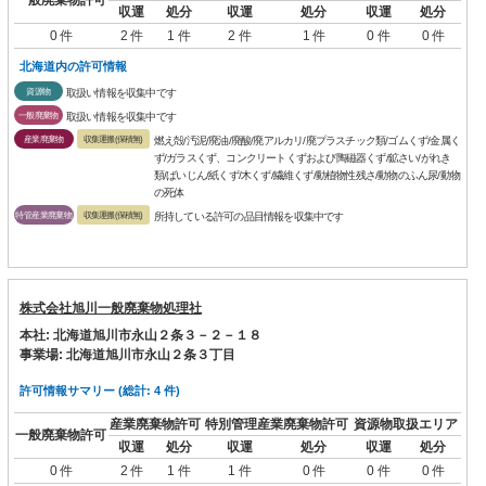
収運
処分
収運
処分
収運
処分
0 件
2 件
1 件
2 件
1 件
0 件
0 件
北海道内の許可情報
資源物
取扱い情報を収集中です
一般廃棄物
取扱い情報を収集中です
産業廃棄物
収集運搬(保積無)
燃え殻/汚泥/廃油/廃酸/廃アルカリ/廃プラスチック類/ゴムくず/金属く
ず/ガラスくず、コンクリートくずおよび陶磁器くず/鉱さい/がれき
類/ばいじん/紙くず/木くず/繊維くず/動植物性残さ/動物のふん尿/動物
の死体
特管産業廃棄物
収集運搬(保積無)
所持している許可の品目情報を収集中です
株式会社旭川一般廃棄物処理社
本社: 北海道旭川市永山２条３－２－１８
事業場: 北海道旭川市永山２条３丁目
許可情報サマリー (総計: 4 件)
産業廃棄物許可
特別管理産業廃棄物許可
資源物取扱エリア
一般廃棄物許可
収運
処分
収運
処分
収運
処分
0 件
2 件
1 件
1 件
0 件
0 件
0 件