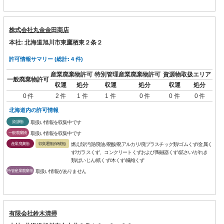
株式会社丸金金田商店
本社: 北海道旭川市東鷹栖東２条２
許可情報サマリー (総計: 4 件)
産業廃棄物許可
特別管理産業廃棄物許可
資源物取扱エリア
一般廃棄物許可
収運
処分
収運
処分
収運
処分
0 件
2 件
1 件
1 件
0 件
0 件
0 件
北海道内の許可情報
資源物
取扱い情報を収集中です
一般廃棄物
取扱い情報を収集中です
産業廃棄物
収集運搬(保積無)
燃え殻/汚泥/廃油/廃酸/廃アルカリ/廃プラスチック類/ゴムくず/金属く
ず/ガラスくず、コンクリートくずおよび陶磁器くず/鉱さい/がれき
類/ばいじん/紙くず/木くず/繊維くず
特管産業廃棄物
取扱い情報がありません
有限会社鈴木清掃