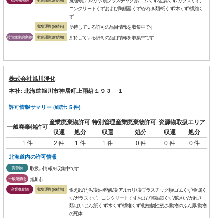
廃油/廃アルカリ/廃プラスチック類/ゴムくず/金属くず/ガラスくず、
コンクリートくずおよび陶磁器くず/がれき類/紙くず/木くず/繊維く
ず
収集運搬(保積有)
所持している許可の品目情報を収集中です
特管産業廃棄物
収集運搬(保積無)
所持している許可の品目情報を収集中です
株式会社旭川浄化
本社: 北海道旭川市神居町上雨紛１９３－１
許可情報サマリー (総計: 5 件)
産業廃棄物許可
特別管理産業廃棄物許可
資源物取扱エリア
一般廃棄物許可
収運
処分
収運
処分
収運
処分
1 件
2 件
1 件
1 件
0 件
0 件
0 件
北海道内の許可情報
資源物
取扱い情報を収集中です
一般廃棄物
旭川市
産業廃棄物
収集運搬(保積無)
燃え殻/汚泥/廃油/廃酸/廃アルカリ/廃プラスチック類/ゴムくず/金属く
ず/ガラスくず、コンクリートくずおよび陶磁器くず/鉱さい/がれき
類/ばいじん/紙くず/木くず/繊維くず/動植物性残さ/動物のふん尿/動物
の死体