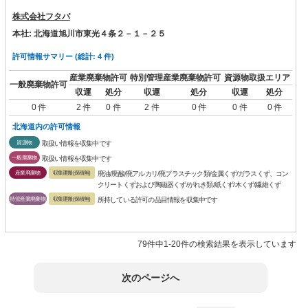
株式会社フタバ
本社: 北海道旭川市東光４条２－１－２５
許可情報サマリー (総計: 4 件)
産業廃棄物許可
特別管理産業廃棄物許可
資源物取扱エリア
一般廃棄物許可
収運
処分
収運
処分
収運
処分
0 件
2 件
0 件
2 件
0 件
0 件
0 件
北海道内の許可情報
資源物
取扱い情報を収集中です
一般廃棄物
取扱い情報を収集中です
産業廃棄物
収集運搬(保積無)
廃油/廃酸/廃アルカリ/廃プラスチック類/金属くず/ガラスくず、コン
クリートくずおよび陶磁器くず/がれき類/紙くず/木くず/繊維くず
特管産業廃棄物
収集運搬(保積無)
所持している許可の品目情報を収集中です
79件中1-20件の検索結果を表示しています
次のページへ