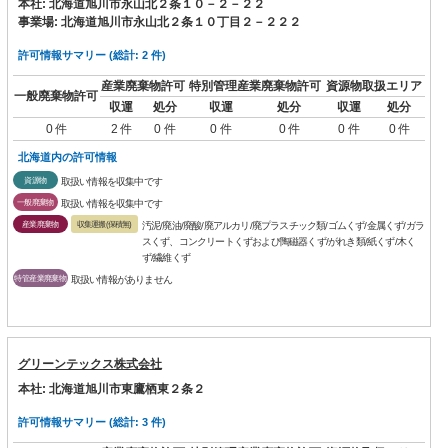
本社: 北海道旭川市永山北２条１０－２－２２
事業場: 北海道旭川市永山北２条１０丁目２－２２２
許可情報サマリー (総計: 2 件)
産業廃棄物許可
特別管理産業廃棄物許可
資源物取扱エリア
一般廃棄物許可
収運
処分
収運
処分
収運
処分
0 件
2 件
0 件
0 件
0 件
0 件
0 件
北海道内の許可情報
資源物
取扱い情報を収集中です
一般廃棄物
取扱い情報を収集中です
産業廃棄物
収集運搬(保積無)
汚泥/廃油/廃酸/廃アルカリ/廃プラスチック類/ゴムくず/金属くず/ガラ
スくず、コンクリートくずおよび陶磁器くず/がれき類/紙くず/木く
ず/繊維くず
特管産業廃棄物
取扱い情報がありません
グリーンテックス株式会社
本社: 北海道旭川市東鷹栖東２条２
許可情報サマリー (総計: 3 件)