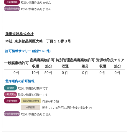
産業廃棄物
取扱い情報がありません
特管産業廃棄物
取扱い情報がありません
前田道路株式会社
本社: 東京都品川区大崎一丁目１１番３号
許可情報サマリー (総計: 60 件)
産業廃棄物許可
特別管理産業廃棄物許可
資源物取扱エリア
一般廃棄物許可
収運
処分
収運
処分
収運
処分
0 件
10 件
50 件
0 件
0 件
0 件
0 件
北海道内の許可情報
資源物
取扱い情報を収集中です
一般廃棄物
取扱い情報を収集中です
産業廃棄物
収集運搬(保積無)
汚泥/がれき類
中間処理
所持している許可の品目情報を収集中です
特管産業廃棄物
取扱い情報がありません