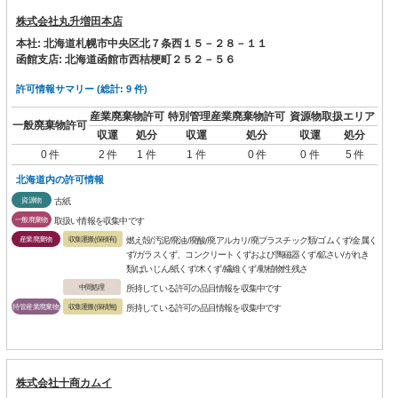
株式会社丸升増田本店
本社: 北海道札幌市中央区北７条西１５－２８－１１
函館支店: 北海道函館市西桔梗町２５２－５６
許可情報サマリー (総計: 9 件)
産業廃棄物許可
特別管理産業廃棄物許可
資源物取扱エリア
一般廃棄物許可
収運
処分
収運
処分
収運
処分
0 件
2 件
1 件
1 件
0 件
0 件
5 件
北海道内の許可情報
資源物
古紙
一般廃棄物
取扱い情報を収集中です
産業廃棄物
収集運搬(保積有)
燃え殻/汚泥/廃油/廃酸/廃アルカリ/廃プラスチック類/ゴムくず/金属く
ず/ガラスくず、コンクリートくずおよび陶磁器くず/鉱さい/がれき
類/ばいじん/紙くず/木くず/繊維くず/動植物性残さ
中間処理
所持している許可の品目情報を収集中です
特管産業廃棄物
収集運搬(保積無)
所持している許可の品目情報を収集中です
株式会社十商カムイ