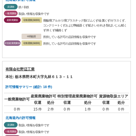
資源物
鉄 / 非鉄
一般廃棄物
取扱い情報を収集中です
産業廃棄物
収集運搬(保積有)
廃酸/廃アルカリ/廃プラスチック類/ゴムくず/金属くず/ガラスくず、
コンクリートくずおよび陶磁器くず/鉱さい/がれき類/ばいじん/紙く
ず/木くず/繊維くず
中間処理
所持している許可の品目情報を収集中です
特管産業廃棄物
収集運搬(保積有)
所持している許可の品目情報を収集中です
有限会社野辺工業
本社: 栃木県野木町大字丸林６１３－１１
許可情報サマリー (総計: 18 件)
産業廃棄物許可
特別管理産業廃棄物許可
資源物取扱エリア
一般廃棄物許可
収運
処分
収運
処分
収運
処分
0 件
15 件
2 件
0 件
1 件
0 件
0 件
北海道内の許可情報
資源物
取扱い情報を収集中です
一般廃棄物
取扱い情報を収集中です