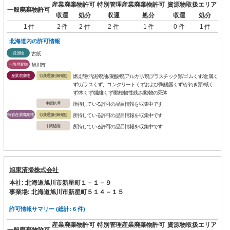
産業廃棄物許可
特別管理産業廃棄物許可
資源物取扱エリア
一般廃棄物許可
収運
処分
収運
処分
収運
処分
1 件
2 件
2 件
2 件
1 件
0 件
1 件
北海道内の許可情報
資源物
古紙
一般廃棄物
旭川市
産業廃棄物
収集運搬(保積無)
燃え殻/汚泥/廃油/廃酸/廃アルカリ/廃プラスチック類/ゴムくず/金属く
ず/ガラスくず、コンクリートくずおよび陶磁器くず/がれき類/紙く
ず/木くず/繊維くず/動植物性残さ/動物の死体
中間処理
所持している許可の品目情報を収集中です
特管産業廃棄物
収集運搬(保積無)
所持している許可の品目情報を収集中です
中間処理
所持している許可の品目情報を収集中です
旭東清掃株式会社
本社: 北海道旭川市新星町１－１－９
事業場: 北海道旭川市新星町５１４－１５
許可情報サマリー (総計: 6 件)
産業廃棄物許可
特別管理産業廃棄物許可
資源物取扱エリア
一般廃棄物許可