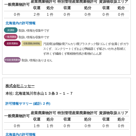
産業廃棄物許可
特別管理産業廃棄物許可
資源物取扱エリア
一般廃棄物許可
収運
処分
収運
処分
収運
処分
0 件
2 件
1 件
0 件
0 件
0 件
0 件
北海道内の許可情報
資源物
取扱い情報を収集中です
一般廃棄物
取扱い情報を収集中です
産業廃棄物
収集運搬(保積無)
汚泥/廃油/廃酸/廃アルカリ/廃プラスチック類/ゴムくず/金属くず/ガラ
スくず、コンクリートくずおよび陶磁器くず/鉱さい/がれき類/紙く
ず/木くず/繊維くず/動植物性残さ/動物のふん尿
特管産業廃棄物
取扱い情報がありません
株式会社ニッセー
本社: 北海道旭川市永山１３条３－１－７
許可情報サマリー (総計: 2 件)
産業廃棄物許可
特別管理産業廃棄物許可
資源物取扱エリア
一般廃棄物許可
収運
処分
収運
処分
収運
処分
0 件
1 件
1 件
0 件
0 件
0 件
0 件
北海道内の許可情報