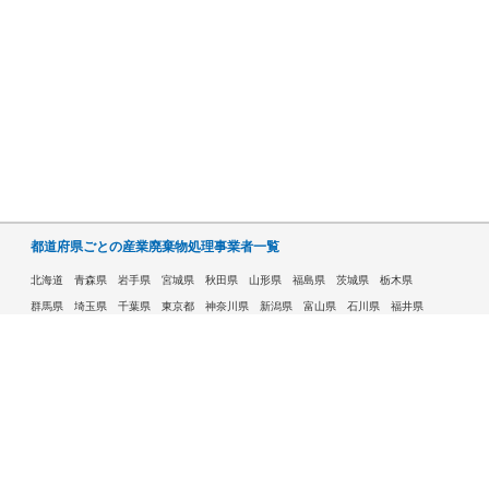
都道府県ごとの産業廃棄物処理事業者一覧
北海道
青森県
岩手県
宮城県
秋田県
山形県
福島県
茨城県
栃木県
群馬県
埼玉県
千葉県
東京都
神奈川県
新潟県
富山県
石川県
福井県
山梨県
長野県
岐阜県
静岡県
愛知県
三重県
滋賀県
京都府
大阪府
兵庫県
奈良県
和歌山県
鳥取県
島根県
岡山県
広島県
山口県
徳島県
香川県
愛媛県
高知県
福岡県
佐賀県
長崎県
熊本県
大分県
宮崎県
鹿児島県
沖縄県
許可自治体である市ごとの産業廃棄物処理事業者一覧
札幌市
旭川市
函館市
青森市
八戸市
盛岡市
仙台市
秋田市
山形市