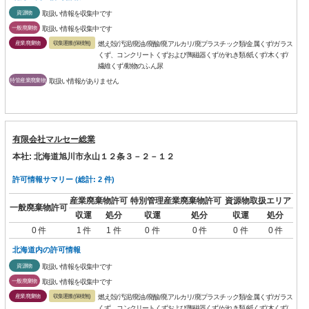
資源物
取扱い情報を収集中です
一般廃棄物
取扱い情報を収集中です
産業廃棄物
収集運搬(保積無)
燃え殻/汚泥/廃油/廃酸/廃アルカリ/廃プラスチック類/金属くず/ガラス
くず、コンクリートくずおよび陶磁器くず/がれき類/紙くず/木くず/
繊維くず/動物のふん尿
特管産業廃棄物
取扱い情報がありません
有限会社マルセー総業
本社: 北海道旭川市永山１２条３－２－１２
許可情報サマリー (総計: 2 件)
産業廃棄物許可
特別管理産業廃棄物許可
資源物取扱エリア
一般廃棄物許可
収運
処分
収運
処分
収運
処分
0 件
1 件
1 件
0 件
0 件
0 件
0 件
北海道内の許可情報
資源物
取扱い情報を収集中です
一般廃棄物
取扱い情報を収集中です
産業廃棄物
収集運搬(保積無)
燃え殻/汚泥/廃油/廃酸/廃アルカリ/廃プラスチック類/金属くず/ガラス
くず、コンクリートくずおよび陶磁器くず/がれき類/紙くず/木くず/