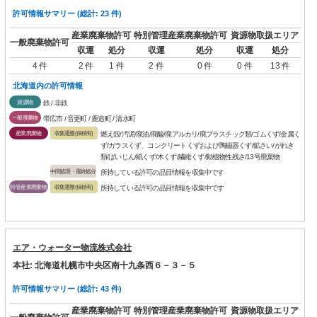
許可情報サマリー (総計: 23 件)
産業廃棄物許可
特別管理産業廃棄物許可
資源物取扱エリア
一般廃棄物許可
収運
処分
収運
処分
収運
処分
4 件
2 件
1 件
2 件
0 件
0 件
13 件
北海道内の許可情報
資源物
鉄 / 非鉄
一般廃棄物
帯広市 / 音更町 / 鹿追町 / 清水町
産業廃棄物
収集運搬(保積有)
燃え殻/汚泥/廃油/廃酸/廃アルカリ/廃プラスチック類/ゴムくず/金属く
ず/ガラスくず、コンクリートくずおよび陶磁器くず/鉱さい/がれき
類/ばいじん/紙くず/木くず/繊維くず/動植物性残さ/13号廃棄物
中間処理・最終処分
所持している許可の品目情報を収集中です
特管産業廃棄物
収集運搬(保積有)
所持している許可の品目情報を収集中です
エア・ウォーター物流株式会社
本社: 北海道札幌市中央区南十九条西６－３－５
許可情報サマリー (総計: 43 件)
産業廃棄物許可
特別管理産業廃棄物許可
資源物取扱エリア