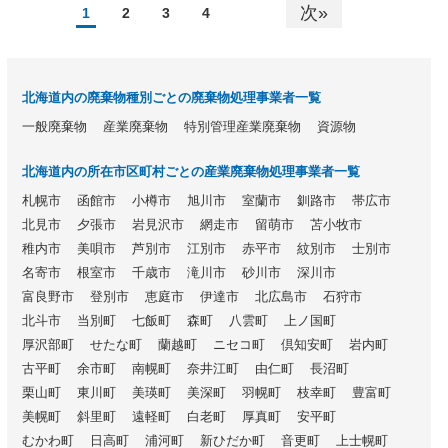
次»
1
2
3
4
北海道内の廃棄物種別ごとの廃棄物処理事業者一覧
一般廃棄物
産業廃棄物
特別管理産業廃棄物
資源物
北海道内の所在市区町村ごとの産業廃棄物処理事業者一覧
札幌市
函館市
小樽市
旭川市
室蘭市
釧路市
帯広市
北見市
夕張市
岩見沢市
網走市
留萌市
苫小牧市
稚内市
美唄市
芦別市
江別市
赤平市
紋別市
士別市
名寄市
根室市
千歳市
滝川市
砂川市
深川市
富良野市
登別市
恵庭市
伊達市
北広島市
石狩市
北斗市
当別町
七飯町
森町
八雲町
上ノ国町
厚沢部町
せたな町
蘭越町
ニセコ町
倶知安町
岩内町
古平町
余市町
南幌町
奈井江町
由仁町
長沼町
栗山町
東川町
美瑛町
美深町
羽幌町
枝幸町
豊富町
美幌町
斜里町
遠軽町
白老町
厚真町
安平町
むかわ町
日高町
浦河町
新ひだか町
音更町
上士幌町