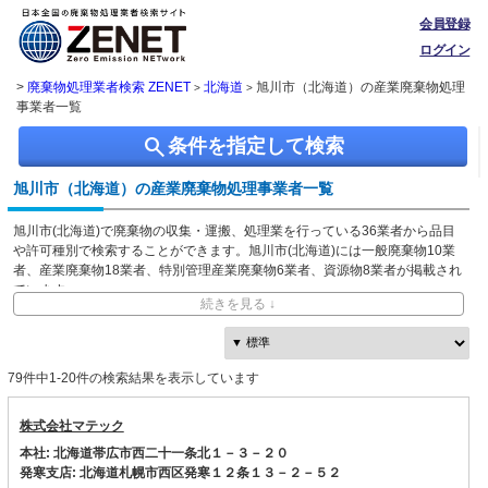
会員登録
ログイン
>
廃棄物処理業者検索 ZENET
北海道
旭川市（北海道）の産業廃棄物処理
>
>
事業者一覧
search
条件を指定して検索
旭川市（北海道）の産業廃棄物処理事業者一覧
旭川市(北海道)で廃棄物の収集・運搬、処理業を行っている36業者から品目
や許可種別で検索することができます。旭川市(北海道)には一般廃棄物10業
者、産業廃棄物18業者、特別管理産業廃棄物6業者、資源物8業者が掲載され
ています。
続きを見る ↓
ZENETでは独自に収集した、本社・事業所の所在地、都道府県や市区町村ご
との取り扱い品目情報を無料で閲覧できます。
79件中1-20件の検索結果を表示しています
株式会社マテック
本社: 北海道帯広市西二十一条北１－３－２０
発寒支店: 北海道札幌市西区発寒１２条１３－２－５２