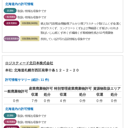
北海道内の許可情報
資源物
取扱い情報を収集中です
一般廃棄物
取扱い情報を収集中です
産業廃棄物
収集運搬(保積無)
燃え殻/汚泥/廃油/廃酸/廃アルカリ/廃プラスチック類/ゴムくず/金属く
ず/ガラスくず、コンクリートくずおよび陶磁器くず/鉱さい/がれき
類/ばいじん/紙くず/木くず/繊維くず/動植物性残さ/13号廃棄物
特管産業廃棄物
収集運搬(保積無)
所持している許可の品目情報を収集中です
ロジスティード北日本株式会社
本社: 北海道札幌市西区発寒十条１２－２－２０
許可情報サマリー (総計: 11 件)
産業廃棄物許可
特別管理産業廃棄物許可
資源物取扱エリア
一般廃棄物許可
収運
処分
収運
処分
収運
処分
0 件
7 件
0 件
4 件
0 件
0 件
0 件
北海道内の許可情報
資源物
取扱い情報を収集中です
一般廃棄物
取扱い情報を収集中です
産業廃棄物
収集運搬(保積無)