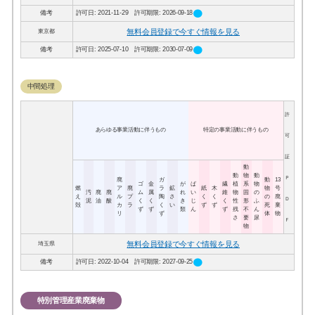
circle
備考
許可日: 2021-11-29 許可期限: 2026-09-18
無料会員登録で今すぐ情報を見る
東京都
circle
備考
許可日: 2025-07-10 許可期限: 2030-07-09
中間処理
許
あらゆる事業活動に伴うもの
特定の事業活動に伴うもの
可
証
動
動
物
動
Ｐ
廃
ガ
動
13
ゴ
金
が
ば
繊
植
系
物
燃
ア
廃
ラ
鉱
紙
木
物
号
汚
廃
廃
ム
属
れ
い
維
物
固
の
え
ル
プ
陶
さ
く
く
の
廃
Ｄ
泥
油
酸
く
く
き
じ
く
性
形
ふ
殻
カ
ラ
く
い
ず
ず
死
棄
ず
ず
類
ん
ず
残
不
ん
リ
ず
体
物
さ
要
尿
Ｆ
物
無料会員登録で今すぐ情報を見る
埼玉県
circle
備考
許可日: 2022-10-04 許可期限: 2027-09-25
特別管理産業廃棄物