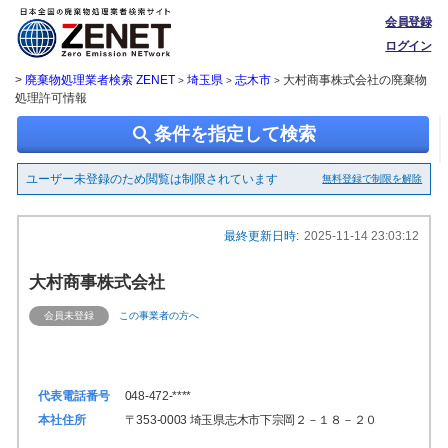
会員登録
ログイン
>
廃棄物処理業者検索 ZENET
埼玉県
志木市
大村商事株式会社の廃棄物
>
>
>
処理許可情報
search
条件を指定して検索
ユーザー未登録のため閲覧は制限されています
無料登録で制限を解除
最終更新日時:
2025-11-14 23:03:12
大村商事株式会社
会員未登録
この事業者の方へ
代表電話番号
048-472-****
本社住所
〒353-0003 埼玉県志木市下宗岡２－１８－２０