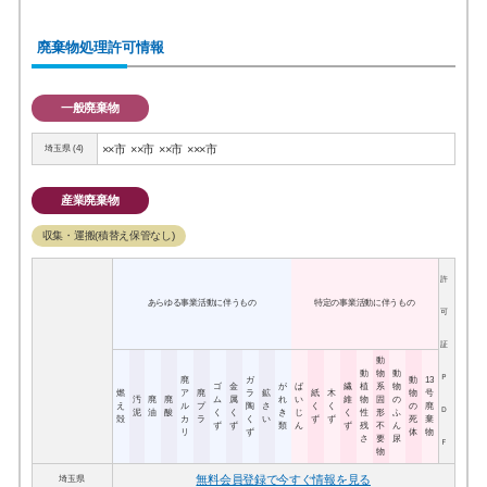
廃棄物処理許可情報
一般廃棄物
××市
××市
××市
×××市
埼玉県 (4)
産業廃棄物
収集・運搬(積替え保管なし)
許
あらゆる事業活動に伴うもの
特定の事業活動に伴うもの
可
証
動
動
物
動
Ｐ
廃
ガ
動
13
ゴ
金
が
ば
繊
植
系
物
燃
ア
廃
ラ
鉱
紙
木
物
号
汚
廃
廃
ム
属
れ
い
維
物
固
の
え
ル
プ
陶
さ
く
く
の
廃
Ｄ
泥
油
酸
く
く
き
じ
く
性
形
ふ
殻
カ
ラ
く
い
ず
ず
死
棄
ず
ず
類
ん
ず
残
不
ん
リ
ず
体
物
さ
要
尿
Ｆ
物
無料会員登録で今すぐ情報を見る
埼玉県