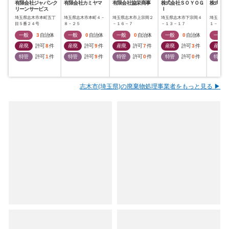
有限会社ジャパンク
有限会社カミヤマ
有限会社協栄商事
株式会社ＳＯＹＯＧ
株式会社
リーンサービス
Ｉ
埼玉県志木市本町五丁
埼玉県志木市本町４－
埼玉県志木市上宗岡２
埼玉県志木市下宗岡４
埼玉県志
目５番２４号
８－２５
－１６－７
－１３－１７
１－４
一般
3
自治体
一般
0
自治体
一般
0
自治体
一般
0
自治体
一般
産廃
許可
8
件
産廃
許可
9
件
産廃
許可
7
件
産廃
許可
3
件
産廃
特管
許可
1
件
特管
許可
9
件
特管
許可
0
件
特管
許可
0
件
特管
志木市(埼玉県)の廃棄物処理事業者をもっと見る ▶