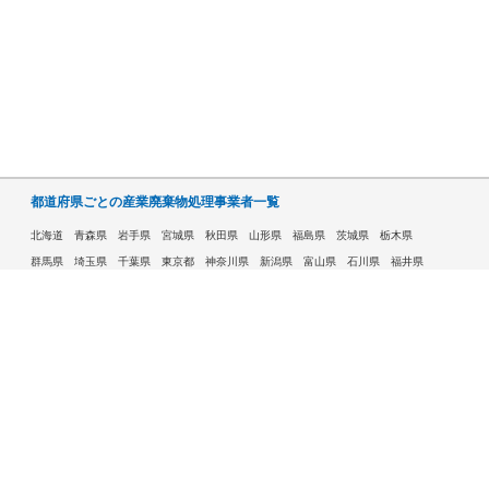
都道府県ごとの産業廃棄物処理事業者一覧
北海道
青森県
岩手県
宮城県
秋田県
山形県
福島県
茨城県
栃木県
群馬県
埼玉県
千葉県
東京都
神奈川県
新潟県
富山県
石川県
福井県
山梨県
長野県
岐阜県
静岡県
愛知県
三重県
滋賀県
京都府
大阪府
兵庫県
奈良県
和歌山県
鳥取県
島根県
岡山県
広島県
山口県
徳島県
香川県
愛媛県
高知県
福岡県
佐賀県
長崎県
熊本県
大分県
宮崎県
鹿児島県
沖縄県
許可自治体である市ごとの産業廃棄物処理事業者一覧
札幌市
旭川市
函館市
青森市
八戸市
盛岡市
仙台市
秋田市
山形市
郡山市
いわき市
福島市
宇都宮市
前橋市
高崎市
さいたま市
川越市