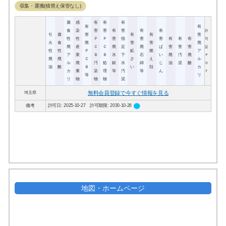
収集・運搬(積替え保管なし)
腐
感
有
有
有
有
有
食
染
害
害
有
害
有
有
許
引
腐
害
有
有
害
性
性
Ｐ
Ｐ
害
指
害
害
有
有
有
可
火
食
廃
害
害
廃
廃
産
Ｃ
Ｃ
廃
定
廃
ば
害
害
害
証
性
性
Ｐ
鉱
燃
ア
ア
業
Ｂ
Ｂ
水
下
石
い
廃
汚
廃
Ｐ
廃
廃
Ｃ
さ
え
ル
ル
廃
汚
処
銀
水
綿
じ
油
泥
酸
Ｄ
油
酸
Ｂ
い
殻
カ
カ
棄
染
理
等
汚
等
ん
Ｆ
等
リ
リ
物
物
物
泥
無料会員登録で今すぐ情報を見る
埼玉県
circle
備考
許可日: 2025-10-27 許可期限: 2030-10-26
地図・ホームページ