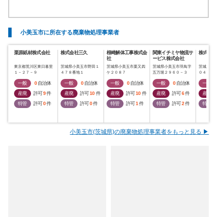
小美玉市に所在する廃棄物処理事業者
栗原紙材株式会社
株式会社三久
根崎解体工事株式会
関東イチミヤ物流サ
株式会社
社
ービス株式会社
東京都荒川区東日暮里
茨城県小美玉市野田１
茨城県小美玉市栗又四
茨城県小美玉市羽鳥字
茨城県小
１－２７－９
４７８番地１
ケ２０８７
五万堀２９６０－３
０４７－
一般
0
自治体
一般
0
自治体
一般
0
自治体
一般
0
自治体
一般
産廃
許可
9
件
産廃
許可
10
件
産廃
許可
10
件
産廃
許可
6
件
産廃
特管
許可
0
件
特管
許可
0
件
特管
許可
1
件
特管
許可
2
件
特管
小美玉市(茨城県)の廃棄物処理事業者をもっと見る ▶