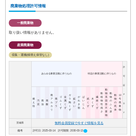
廃棄物処理許可情報
一般廃棄物
取り扱い情報がありません。
産業廃棄物
収集・運搬(積替え保管なし)
許
あらゆる事業活動に伴うもの
特定の事業活動に伴うもの
可
証
動
動
物
動
Ｐ
廃
ガ
動
13
ゴ
金
が
ば
繊
植
系
物
燃
ア
廃
ラ
鉱
紙
木
物
号
汚
廃
廃
ム
属
れ
い
維
物
固
の
え
ル
プ
陶
さ
く
く
の
廃
Ｄ
泥
油
酸
く
く
き
じ
く
性
形
ふ
殻
カ
ラ
く
い
ず
ず
死
棄
ず
ず
類
ん
ず
残
不
ん
リ
ず
体
物
さ
要
尿
Ｆ
物
無料会員登録で今すぐ情報を見る
茨城県
circle
備考
許可日: 2025-03-14 許可期限: 2030-03-13