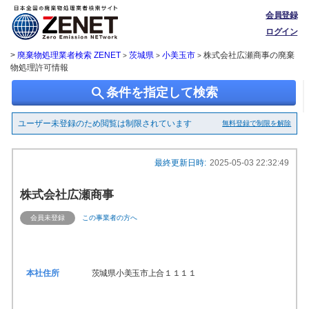
会員登録
ログイン
>
廃棄物処理業者検索 ZENET
茨城県
小美玉市
株式会社広瀬商事の廃棄
>
>
>
物処理許可情報
search
条件を指定して検索
ユーザー未登録のため閲覧は制限されています
無料登録で制限を解除
最終更新日時:
2025-05-03 22:32:49
株式会社広瀬商事
会員未登録
この事業者の方へ
本社住所
茨城県小美玉市上合１１１１