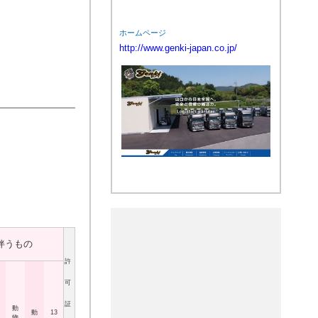
ホームページ
http://www.genki-japan.co.jp/
伴うもの
許
可
証
動
動
13
物