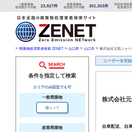
一般
廃棄物
産
業
廃
棄物
特
別
管
理産
23,927件
301,303件
処理業許可件数
処理業許可件数
処理業許
>
>
>
>
廃棄物処理業者検索 ZENET
山口県
山口市
株式会社元気ジャパ
ユーザー未登録
条件を指定して検索
エリアのみ設定でも可
一般廃棄物
株式会社元
explore
エリア
自車配送、自
産業廃棄物