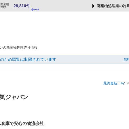
業廃棄物
28,810件
廃棄物処理業の許
可件数
(json)
ンの廃棄物処理許可情報
のため閲覧は制限されています
無
最終更新日時:
2
気ジャパン
車倉庫で安心の物流会社