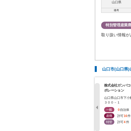
山口県
備考
特別管理産業
取り扱い情報が
山口市(山口県
株式会社ガンバコ
ポレーション
山口県山口市下小
３００－１
一般
0
自治体
産廃
許可
16
件
特管
許可
4
件