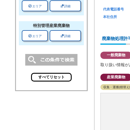
explore
data_info_alert
エリア
詳細
代表電話番号
本社住所
特別管理
産業廃棄物
explore
data_info_alert
エリア
詳細
廃棄物処理許
一般廃棄物
取り扱い情報が
産業廃棄物
収集・運搬(積替え