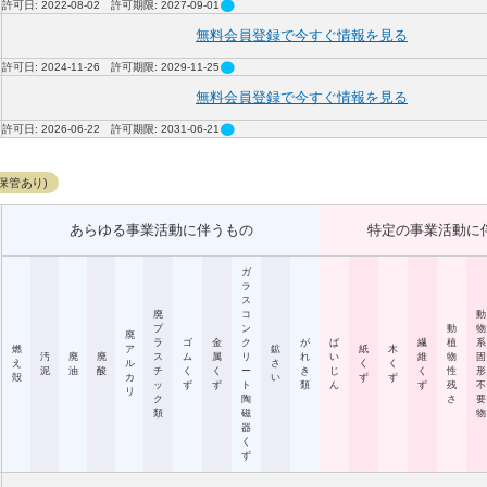
circle
許可日: 2022-08-02 許可期限: 2027-09-01
無料会員登録で今すぐ情報を見る
circle
許可日: 2024-11-26 許可期限: 2029-11-25
無料会員登録で今すぐ情報を見る
circle
許可日: 2026-06-22 許可期限: 2031-06-21
保管あり)
あらゆる事業活動に伴うもの
特定の事業活動に
ガ
ラ
ス
廃
コ
動
プ
ン
動
物
廃
ラ
ゴ
金
ク
が
ば
繊
植
系
燃
ア
鉱
紙
木
汚
廃
廃
ス
ム
属
リ
れ
い
維
物
固
え
ル
さ
く
く
泥
油
酸
チ
く
く
ー
き
じ
く
性
形
殻
カ
い
ず
ず
ッ
ず
ず
ト
類
ん
ず
残
不
リ
ク
陶
さ
要
類
磁
物
器
く
ず