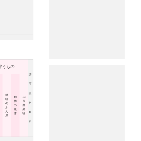
伴うもの
許
可
証
動
動
13
物
物
号
Ｐ
の
の
廃
ふ
死
棄
ん
Ｄ
体
物
尿
Ｆ