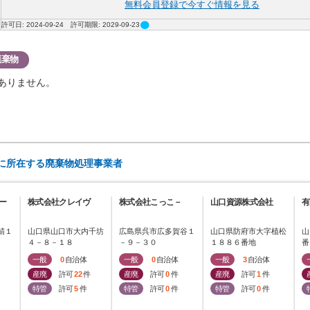
無料会員登録で今すぐ情報を見る
circle
許可日: 2024-09-24 許可期限: 2029-09-23
廃棄物
ありません。
)に所在する廃棄物処理事業者
ー
株式会社クレイヴ
株式会社こっこ－
山口資源株式会社
有
鯖１
山口県山口市大内千坊
広島県呉市広多賀谷１
山口県防府市大字植松
山
４－８－１８
－９－３０
１８８６番地
番
一般
0
自治体
一般
0
自治体
一般
3
自治体
産廃
許可
22
件
産廃
許可
0
件
産廃
許可
1
件
特管
許可
5
件
特管
許可
0
件
特管
許可
0
件