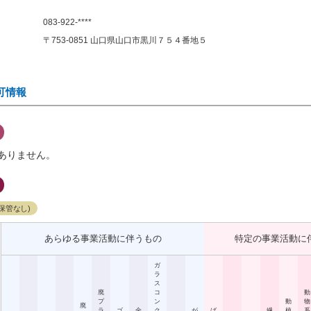
083-922-****
〒753-0851 山口県山口市黒川７５４番地５
可情報
ありません。
保管なし)
あらゆる事業活動に伴うもの
特定の事業活動に
ガ
ラ
ス
廃
コ
動
プ
ン
動
物
廃
ラ
ゴ
金
ク
が
ば
繊
植
系