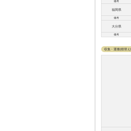
備考
福岡県
備考
大分県
備考
収集・運搬(積替え