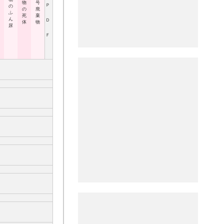
物
号
Ｐ
の
の
廃
ふ
死
棄
ん
Ｄ
体
物
尿
Ｆ