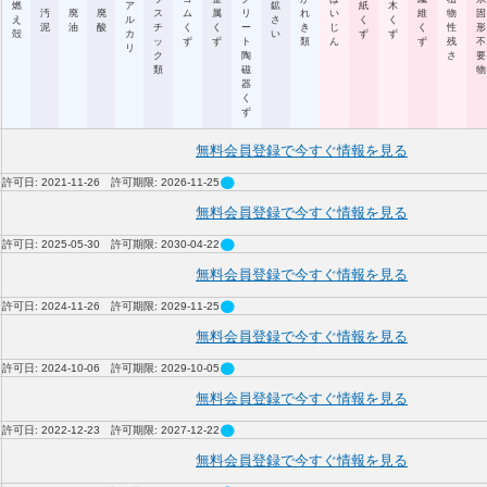
燃
ア
鉱
紙
木
汚
廃
廃
ス
ム
属
リ
れ
い
維
物
固
え
ル
さ
く
く
泥
油
酸
チ
く
く
ー
き
じ
く
性
形
殻
カ
い
ず
ず
ッ
ず
ず
ト
類
ん
ず
残
不
リ
ク
陶
さ
要
類
磁
物
器
く
ず
無料会員登録で今すぐ情報を見る
circle
許可日: 2021-11-26 許可期限: 2026-11-25
無料会員登録で今すぐ情報を見る
circle
許可日: 2025-05-30 許可期限: 2030-04-22
無料会員登録で今すぐ情報を見る
circle
許可日: 2024-11-26 許可期限: 2029-11-25
無料会員登録で今すぐ情報を見る
circle
許可日: 2024-10-06 許可期限: 2029-10-05
無料会員登録で今すぐ情報を見る
circle
許可日: 2022-12-23 許可期限: 2027-12-22
無料会員登録で今すぐ情報を見る