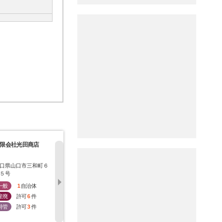
限会社光田商店
タムラエンバイロ株
株式会社礒野商店
有限会社ナ
式会社
化
口県山口市三和町６
山口県山口市下小鯖１
山口県防府市華浦二丁
山口県山口
５号
０３６３番地の７
目１１番７号
９３９番地
一般
1
自治体
一般
0
自治体
一般
1
自治体
一般
1
産廃
許可
6
件
産廃
許可
6
件
産廃
許可
4
件
産廃
許
特管
許可
3
件
特管
許可
3
件
特管
許可
1
件
特管
許