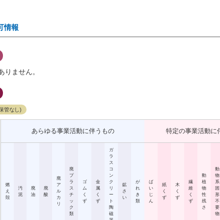
可情報
ありません。
保管なし)
あらゆる事業活動に伴うもの
特定の事業活動に
ガ
ラ
ス
廃
コ
動
プ
ン
動
物
廃
ラ
ゴ
金
ク
が
ば
繊
植
系
燃
ア
鉱
紙
木
汚
廃
廃
ス
ム
属
リ
れ
い
維
物
固
え
ル
さ
く
く
泥
油
酸
チ
く
く
ー
き
じ
く
性
形
殻
カ
い
ず
ず
ッ
ず
ず
ト
類
ん
ず
残
不
リ
ク
陶
さ
要
類
磁
物