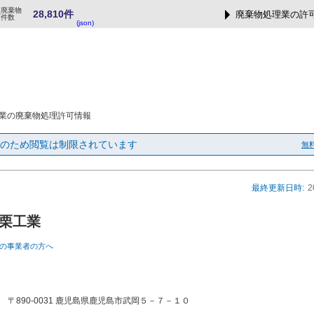
業廃棄物
28,810件
廃棄物処理業の許
可件数
(json)
業の廃棄物処理許可情報
のため閲覧は制限されています
無
最終更新日時:
2
栗工業
の事業者の方へ
〒890-0031 鹿児島県鹿児島市武岡５－７－１０