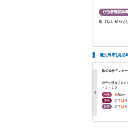
特別管理産業
取り扱い情報が
鹿児島市(鹿児
株式会社アンカー
鹿児島県鹿児島市
－２－１０
一般
0
自治体
産廃
許可
21
件
特管
許可
18
件