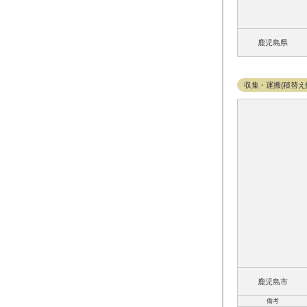
鹿児島県
収集・運搬(積替え
鹿児島市
備考