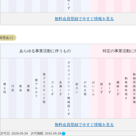
器
く
ず
無料会員登録で今すぐ情報を見る
保管あり)
あらゆる事業活動に伴うもの
特定の事業活動に
ガ
ラ
ス
廃
コ
動
プ
ン
動
物
廃
ラ
ゴ
金
ク
が
ば
繊
植
系
燃
ア
鉱
紙
木
汚
廃
廃
ス
ム
属
リ
れ
い
維
物
固
え
ル
さ
く
く
泥
油
酸
チ
く
く
ー
き
じ
く
性
形
殻
カ
い
ず
ず
ッ
ず
ず
ト
類
ん
ず
残
不
リ
ク
陶
さ
要
類
磁
物
器
く
ず
無料会員登録で今すぐ情報を見る
circle
許可日: 2026-05-29 許可期限: 2031-05-28