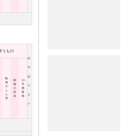
伴うもの
許
可
証
動
動
13
物
物
号
Ｐ
の
の
廃
ふ
死
棄
ん
Ｄ
体
物
尿
Ｆ