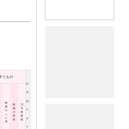
伴うもの
許
可
証
動
動
13
物
物
号
Ｐ
の
の
廃
ふ
死
棄
ん
Ｄ
体
物
尿
Ｆ