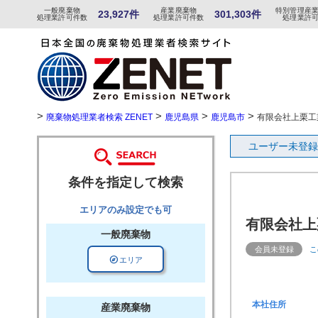
一般
廃棄物
産
業
廃
棄物
特
別
管
理産
23,927件
301,303件
処理業許可件数
処理業許可件数
処理業許
>
>
>
>
廃棄物処理業者検索 ZENET
鹿児島県
鹿児島市
有限会社上栗工
ユーザー未登録
条件を指定して検索
エリアのみ設定でも可
有限会社上
一般廃棄物
会員未登録
こ
explore
エリア
本社住所
産業廃棄物