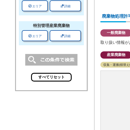
explore
data_info_alert
エリア
詳細
廃棄物処理許
特別管理
産業廃棄物
一般廃棄物
explore
data_info_alert
エリア
詳細
取り扱い情報が
産業廃棄物
収集・運搬(積替え