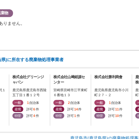
廃棄物
ありません。
島県)に所在する廃棄物処理事業者
株式会社グリーンジ
株式会社山﨑紙源セ
株式会社勝利商會
鹿
ャパン
ンター
株
武１
鹿児島県鹿児島市西陵
宮崎県宮崎市江平東町
鹿児島県鹿児島市小川
鹿
五丁目１番１２号
６番地１３
町２７－２
町
一般
1
自治体
一般
2
自治体
一般
1
自治体
産廃
許可
6
件
産廃
許可
14
件
産廃
許可
11
件
特管
許可
4
件
特管
許可
1
件
特管
許可
10
件
鹿児島市(鹿児島県)の廃棄物処理事