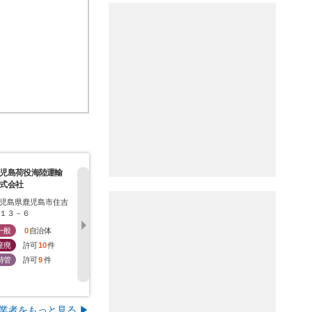
児島荷役海陸運輸
大和紙料株式会社
株式会社太陽化学
日本資源流
式会社
社
児島県鹿児島市住吉
大阪府大阪市大正区三
鹿児島県鹿児島市石谷
福岡県北九
１３－６
軒家東二丁目９番１０
町１０６－２
区西港町８
号
一般
0
自治体
一般
1
自治体
一般
1
自治体
一般
2
産廃
許可
10
件
産廃
許可
16
件
産廃
許可
9
件
産廃
許
特管
許可
9
件
特管
許可
0
件
特管
許可
9
件
特管
許
業者をもっと見る ▶