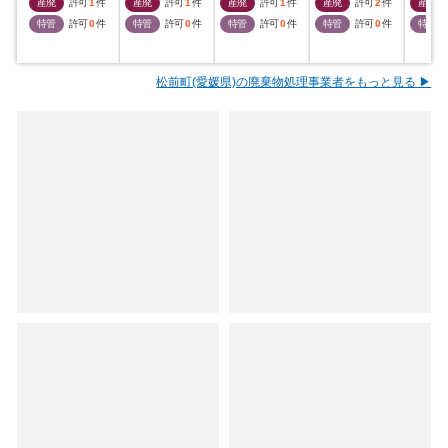
産廃
許可
1
件
産廃
許可
1
件
産廃
許可
1
件
産廃
許可
2
件
産廃
特管
許可
0
件
特管
許可
0
件
特管
許可
0
件
特管
許可
0
件
特管
松前町(愛媛県)の廃棄物処理事業者をもっと見る ▶