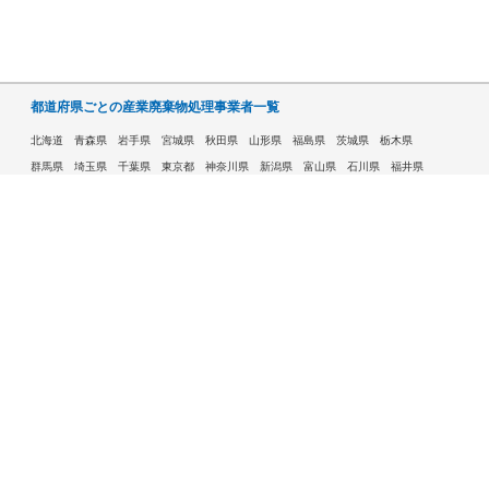
都道府県ごとの産業廃棄物処理事業者一覧
北海道
青森県
岩手県
宮城県
秋田県
山形県
福島県
茨城県
栃木県
群馬県
埼玉県
千葉県
東京都
神奈川県
新潟県
富山県
石川県
福井県
山梨県
長野県
岐阜県
静岡県
愛知県
三重県
滋賀県
京都府
大阪府
兵庫県
奈良県
和歌山県
鳥取県
島根県
岡山県
広島県
山口県
徳島県
香川県
愛媛県
高知県
福岡県
佐賀県
長崎県
熊本県
大分県
宮崎県
鹿児島県
沖縄県
許可自治体である市ごとの産業廃棄物処理事業者一覧
札幌市
旭川市
函館市
青森市
八戸市
盛岡市
仙台市
秋田市
山形市
郡山市
いわき市
福島市
宇都宮市
前橋市
高崎市
さいたま市
川越市
越谷市
川口市
千葉市
船橋市
柏市
八王子市
横浜市
川崎市
相模原市
横須賀市
新潟市
富山市
金沢市
福井市
甲府市
長野市
岐阜市
静岡市
浜松市
名古屋市
豊田市
豊橋市
岡崎市
大津市
京都市
大阪市
堺市
高槻市
東大阪市
豊中市
枚方市
八尾市
寝屋川市
神戸市
姫路市
西宮市