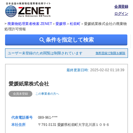
会員登録
ログイン
>
廃棄物処理業者検索 ZENET
愛媛県
松前町
愛媛紙業株式会社の廃棄物
>
>
>
処理許可情報
search
条件を指定して検索
ユーザー未登録のため閲覧は制限されています
無料登録で制限を解除
最終更新日時:
2025-02-02 01:18:39
愛媛紙業株式会社
会員未登録
この事業者の方へ
代表電話番号
089-961-****
本社住所
〒791-3131 愛媛県松前町大字北川原１０９６