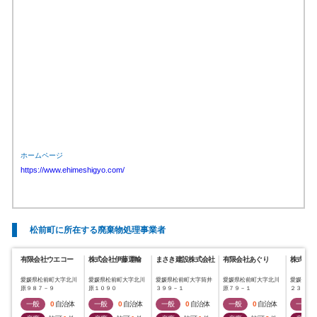
ホームページ
https://www.ehimeshigyo.com/
松前町に所在する廃棄物処理事業者
有限会社ウエコー
株式会社伊藤運輸
まさき建設株式会社
有限会社あぐり
株式会社
愛媛県松前町大字北川
愛媛県松前町大字北川
愛媛県松前町大字筒井
愛媛県松前町大字北川
愛媛県松
原９８７－９
原１０９０
３９９－１
原７９－１
２３３－
一般
0
自治体
一般
0
自治体
一般
0
自治体
一般
0
自治体
一般