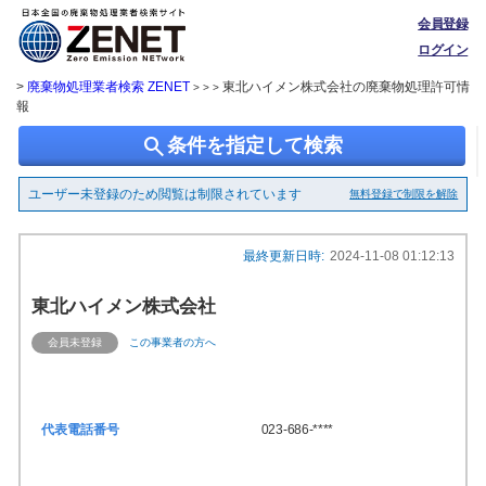
会員登録
ログイン
>
廃棄物処理業者検索 ZENET
東北ハイメン株式会社の廃棄物処理許可情
> > >
報
search
条件を指定して検索
ユーザー未登録のため閲覧は制限されています
無料登録で制限を解除
最終更新日時:
2024-11-08 01:12:13
東北ハイメン株式会社
会員未登録
この事業者の方へ
代表電話番号
023-686-****