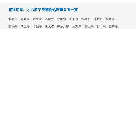
都道府県ごとの産業廃棄物処理事業者一覧
北海道
青森県
岩手県
宮城県
秋田県
山形県
福島県
茨城県
栃木県
群馬県
埼玉県
千葉県
東京都
神奈川県
新潟県
富山県
石川県
福井県
山梨県
長野県
岐阜県
静岡県
愛知県
三重県
滋賀県
京都府
大阪府
兵庫県
奈良県
和歌山県
鳥取県
島根県
岡山県
広島県
山口県
徳島県
香川県
愛媛県
高知県
福岡県
佐賀県
長崎県
熊本県
大分県
宮崎県
鹿児島県
沖縄県
許可自治体である市ごとの産業廃棄物処理事業者一覧
札幌市
旭川市
函館市
青森市
八戸市
盛岡市
仙台市
秋田市
山形市
郡山市
いわき市
福島市
宇都宮市
前橋市
高崎市
さいたま市
川越市
越谷市
川口市
千葉市
船橋市
柏市
八王子市
横浜市
川崎市
相模原市
横須賀市
新潟市
富山市
金沢市
福井市
甲府市
長野市
岐阜市
静岡市
浜松市
名古屋市
豊田市
豊橋市
岡崎市
大津市
京都市
大阪市
堺市
高槻市
東大阪市
豊中市
枚方市
八尾市
寝屋川市
神戸市
姫路市
西宮市
尼崎市
明石市
奈良市
和歌山市
鳥取市
松江市
岡山市
倉敷市
広島市
福山市
呉市
下関市
高松市
松山市
高知市
北九州市
福岡市
久留米市
大牟田市
長崎市
佐世保市
熊本市
大分市
宮崎市
鹿児島市
那覇市
水戸市