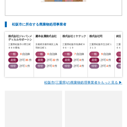
松阪市に所在する廃棄物処理事業者
株式会社ジャパンメ
巖本金属株式会社
株式会社ミヤテック
株式会社司
鈴定運輸
ディカルサポートシ
ステムズ
三重県松阪市小野江町
京都府京都市南区上鳥
三重県松阪市垣鼻町８
三重県松阪市五主町１
三重県松
８８８番地
羽鉾立町１
９６－１９
３１３
６４８－
一般
0
自治体
一般
0
自治体
一般
7
自治体
一般
9
自治体
一般
産廃
許可
35
件
産廃
許可
22
件
産廃
許可
8
件
産廃
許可
6
件
産廃
特管
許可
1
件
特管
許可
0
件
特管
許可
4
件
特管
許可
4
件
特管
松阪市(三重県)の廃棄物処理事業者をもっと見る ▶