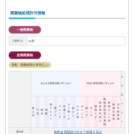
廃棄物処理許可情報
一般廃棄物
××市
三重県 (1)
産業廃棄物
収集・運搬(積替え保管なし)
許
あらゆる事業活動に伴うもの
特定の事業活動に伴うもの
可
証
動
動
物
動
Ｐ
廃
ガ
動
13
ゴ
金
が
ば
繊
植
系
物
燃
ア
廃
ラ
鉱
紙
木
物
号
汚
廃
廃
ム
属
れ
い
維
物
固
の
え
ル
プ
陶
さ
く
く
の
廃
Ｄ
泥
油
酸
く
く
き
じ
く
性
形
ふ
殻
カ
ラ
く
い
ず
ず
死
棄
ず
ず
類
ん
ず
残
不
ん
リ
ず
体
物
さ
要
尿
Ｆ
物
無料会員登録で今すぐ情報を見る
愛知県