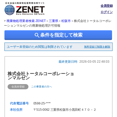
会員登録
ログイン
>
廃棄物処理業者検索 ZENET
三重県
松阪市
株式会社トータルコーポレ
>
>
>
ーションマルゼンの廃棄物処理許可情報
search
条件を指定して検索
ユーザー未登録のため閲覧は制限されています
無料登録で制限を解除
最終更新日時:
2026-03-05 22:48:03
株式会社トータルコーポレーショ
ンマルゼン
会員未登録
この事業者の方へ
代表電話番号
0598-25-****
本社住所
〒515-0062 三重県松阪市小黒田町４７０－２