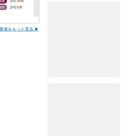
産廃
許可
14
件
産廃
許可
14
件
産廃
許可
30
件
産廃
許
特管
許可
0
件
特管
許可
9
件
特管
許可
0
件
特管
許
業者をもっと見る ▶