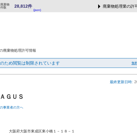
業廃棄物
28,812件
廃棄物処理業の許
可件数
(json)
の廃棄物処理許可情報
のため閲覧は制限されています
無
最終更新日時:
2
ＡＧＵＳ
の事業者の方へ
大阪府大阪市東成区東小橋１－１８－１