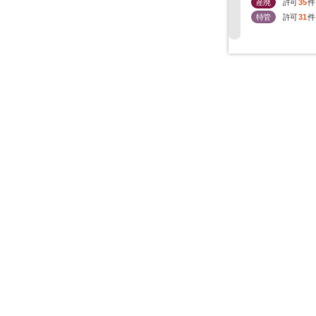
産廃
許可
35
件
特管
許可
31
件