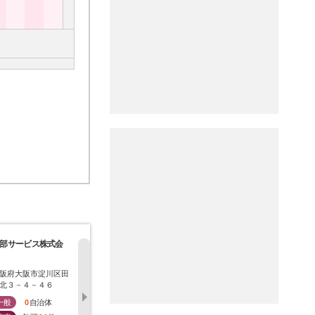
部サービス株式会
株式会社ダイカン
木材開発株式会社
サニーメタ
社
阪府大阪市淀川区田
大阪府大阪市鶴見区焼
大阪府大阪市住之江区
東京都墨田
北３－４－４６
野三丁目２番７９
新北島３－６－４５
４番１９
一般
0
自治体
一般
0
自治体
一般
0
自治体
一般
0