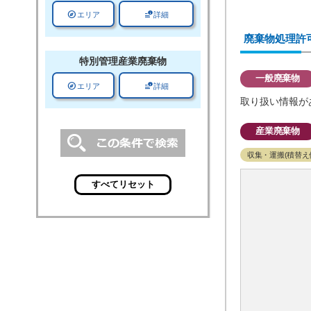
explore
data_info_alert
エリア
詳細
廃棄物処理許
特別管理
産業廃棄物
一般廃棄物
explore
data_info_alert
エリア
詳細
取り扱い情報が
産業廃棄物
収集・運搬(積替え