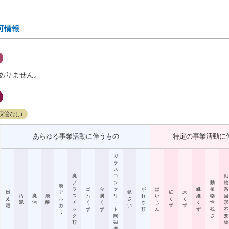
可情報
ありません。
保管なし)
あらゆる事業活動に伴うもの
特定の事業活動に
ガ
ラ
ス
廃
コ
動
プ
ン
動
物
廃
ラ
ゴ
金
ク
が
ば
繊
植
系
燃
ア
鉱
紙
木
汚
廃
廃
ス
ム
属
リ
れ
い
維
物
固
え
ル
さ
く
く
泥
油
酸
チ
く
く
ー
き
じ
く
性
形
殻
カ
い
ず
ず
ッ
ず
ず
ト
類
ん
ず
残
不
リ
ク
陶
さ
要
類
磁
物