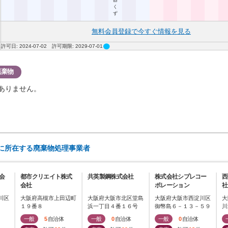
器
く
ず
無料会員登録で今すぐ情報を見る
circle
許可日: 2024-07-02 許可期限: 2029-07-01
廃棄物
ありません。
)に所在する廃棄物処理事業者
会
都市クリエイト株式
共英製鋼株式会社
株式会社シプレコー
西
会社
ポレーション
社
川区
大阪府高槻市上田辺町
大阪府大阪市北区堂島
大阪府大阪市西淀川区
大
１９番８
浜一丁目４番１６号
御幣島６－１３－５９
川
一般
5
自治体
一般
0
自治体
一般
0
自治体