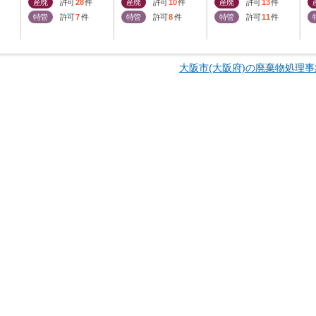
産廃
許可
28
件
産廃
許可
10
件
産廃
許可
13
件
特管
許可
7
件
特管
許可
8
件
特管
許可
11
件
大阪市(大阪府)の廃棄物処理事