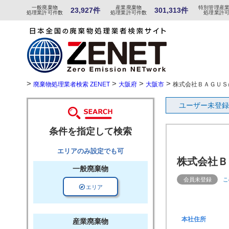
一般
廃棄物
産
業
廃
棄物
特
別
管
理産
23,927件
301,313件
処理業許可件数
処理業許可件数
処理業許
>
>
>
>
廃棄物処理業者検索 ZENET
大阪府
大阪市
株式会社ＢＡＧＵＳ
ユーザー未登録
条件を指定して検索
エリアのみ設定でも可
株式会社Ｂ
一般廃棄物
会員未登録
こ
explore
エリア
本社住所
産業廃棄物