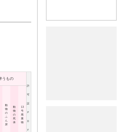
伴うもの
許
可
証
動
動
13
物
物
号
Ｐ
の
の
廃
ふ
死
棄
ん
Ｄ
体
物
尿
Ｆ