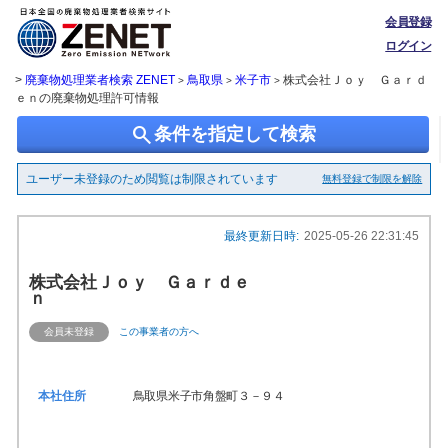
会員登録
ログイン
>
廃棄物処理業者検索 ZENET
鳥取県
米子市
株式会社Ｊｏｙ Ｇａｒｄ
>
>
>
ｅｎの廃棄物処理許可情報
search
条件を指定して検索
ユーザー未登録のため閲覧は制限されています
無料登録で制限を解除
最終更新日時:
2025-05-26 22:31:45
株式会社Ｊｏｙ Ｇａｒｄｅ
ｎ
会員未登録
この事業者の方へ
本社住所
鳥取県米子市角盤町３－９４