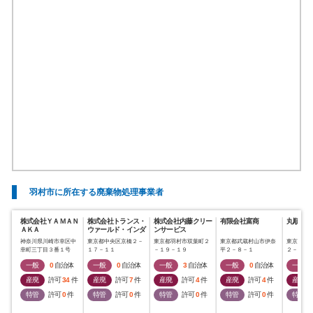
羽村市に所在する廃棄物処理事業者
株式会社ＹＡＭＡＮ
株式会社トランス・
株式会社内藤クリー
有限会社富商
丸順商事
ＡＫＡ
ウァールド・インダ
ンサービス
ストリー
神奈川県川崎市幸区中
東京都中央区京橋２－
東京都羽村市双葉町２
東京都武蔵村山市伊奈
東京都羽
幸町三丁目３番１号
１７－１１
－１９－１９
平２－８－１
２－１－
一般
0
自治体
一般
0
自治体
一般
3
自治体
一般
0
自治体
一般
産廃
許可
34
件
産廃
許可
7
件
産廃
許可
4
件
産廃
許可
4
件
産廃
特管
許可
0
件
特管
許可
0
件
特管
許可
0
件
特管
許可
0
件
特管