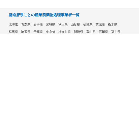
都道府県ごとの産業廃棄物処理事業者一覧
北海道
青森県
岩手県
宮城県
秋田県
山形県
福島県
茨城県
栃木県
群馬県
埼玉県
千葉県
東京都
神奈川県
新潟県
富山県
石川県
福井県
山梨県
長野県
岐阜県
静岡県
愛知県
三重県
滋賀県
京都府
大阪府
兵庫県
奈良県
和歌山県
鳥取県
島根県
岡山県
広島県
山口県
徳島県
香川県
愛媛県
高知県
福岡県
佐賀県
長崎県
熊本県
大分県
宮崎県
鹿児島県
沖縄県
許可自治体である市ごとの産業廃棄物処理事業者一覧
札幌市
旭川市
函館市
青森市
八戸市
盛岡市
仙台市
秋田市
山形市
郡山市
いわき市
福島市
宇都宮市
前橋市
高崎市
さいたま市
川越市
越谷市
川口市
千葉市
船橋市
柏市
八王子市
横浜市
川崎市
相模原市
横須賀市
新潟市
富山市
金沢市
福井市
甲府市
長野市
岐阜市
静岡市
浜松市
名古屋市
豊田市
豊橋市
岡崎市
大津市
京都市
大阪市
堺市
高槻市
東大阪市
豊中市
枚方市
八尾市
寝屋川市
神戸市
姫路市
西宮市
尼崎市
明石市
奈良市
和歌山市
鳥取市
松江市
岡山市
倉敷市
広島市
福山市
呉市
下関市
高松市
松山市
高知市
北九州市
福岡市
久留米市