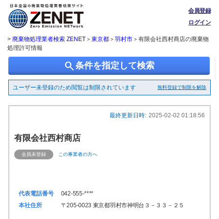
会員登録
ログイン
>
廃棄物処理業者検索 ZENET
東京都
羽村市
有限会社西村商店の廃棄物
>
>
>
処理許可情報
search
条件を指定して検索
ユーザー未登録のため閲覧は制限されています
無料登録で制限を解除
最終更新日時:
2025-02-02 01:18:56
有限会社西村商店
会員未登録
この事業者の方へ
代表電話番号
042-555-****
本社住所
〒205-0023 東京都羽村市神明台３－３３－２５