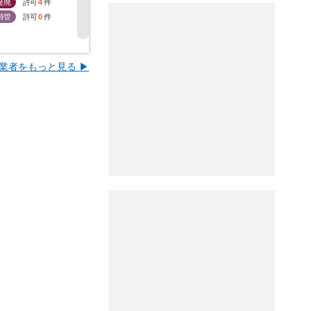
産廃
許可
4
件
産廃
許可
5
件
産廃
許可
3
件
産廃
許
特管
許可
0
件
特管
許可
0
件
特管
許可
0
件
特管
許
業者をもっと見る ▶