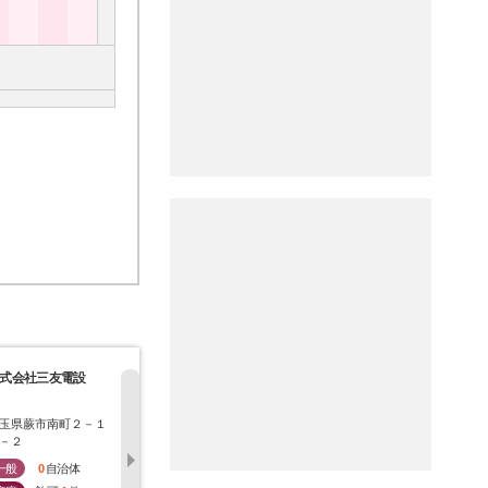
式会社三友電設
有限会社エスティー
有限会社蕨清掃運輸
有限会社千
エス
社
玉県蕨市南町２－１
埼玉県蕨市中央４－２
埼玉県蕨市錦町１－１
埼玉県蕨市
－２
１－２
６－１０
－１３
一般
0
自治体
一般
0
自治体
一般
1
自治体
一般
0