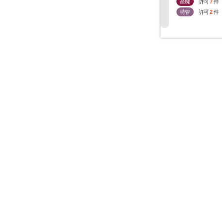
産廃
許可
7
件
特管
許可
2
件