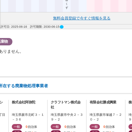
器
く
ず
無料会員登録で今すぐ情報を見る
circle
許可日: 2025-06-16 許可期限: 2030-06-15
廃棄物
ありません。
に所在する廃棄物処理事業者
シ
株式会社阿弥陀
クラフトマン株式会
有限会社勝成興業
株
社
丁目
埼玉県蕨市北町３－１
埼玉県蕨市中央２－３
埼玉県蕨市塚越７－２
埼
－３６
９－２
０－２
９
一般
0
自治体
一般
0
自治体
一般
0
自治体