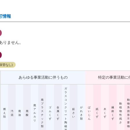
可情報
ありません。
保管なし)
あらゆる事業活動に伴うもの
特定の事業活動に
ガ
ラ
ス
廃
コ
動
プ
ン
動
物
廃
ラ
ゴ
金
ク
が
ば
繊
植
系
燃
ア
鉱
紙
木
汚
廃
廃
ス
ム
属
リ
れ
い
維
物
固
え
ル
さ
く
く
泥
油
酸
チ
く
く
ー
き
じ
く
性
形
殻
カ
い
ず
ず
ッ
ず
ず
ト
類
ん
ず
残
不
リ
ク
陶
さ
要
類
磁
物