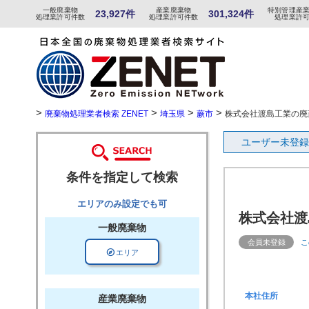
一般
廃棄物
産
業
廃
棄物
特
別
管
理産
23,927件
301,324件
処理業許可件数
処理業許可件数
処理業許
>
>
>
>
廃棄物処理業者検索 ZENET
埼玉県
蕨市
株式会社渡島工業の廃
ユーザー未登録
条件を指定して検索
エリアのみ設定でも可
株式会社渡
一般廃棄物
会員未登録
こ
explore
エリア
本社住所
産業廃棄物