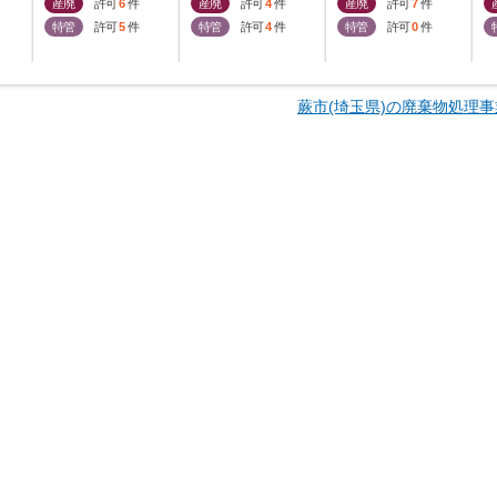
産廃
許可
6
件
産廃
許可
4
件
産廃
許可
7
件
特管
許可
5
件
特管
許可
4
件
特管
許可
0
件
蕨市(埼玉県)の廃棄物処理事