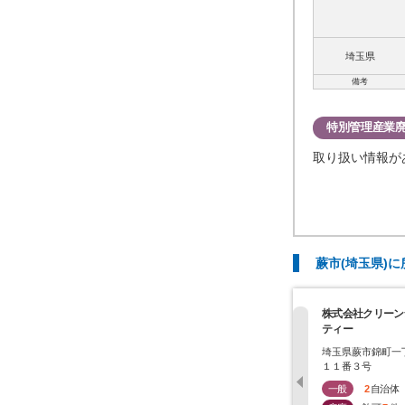
埼玉県
備考
特別管理産業
取り扱い情報が
蕨市(埼玉県)
株式会社クリーン
ティー
埼玉県蕨市錦町一
１１番３号
一般
2
自治体