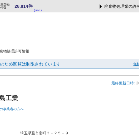
業廃棄物
28,814件
廃棄物処理業の許
可件数
(json)
棄物処理許可情報
のため閲覧は制限されています
無
最終更新日時:
2
島工業
の事業者の方へ
埼玉県蕨市南町３－２５－９