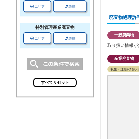
explore
data_info_alert
エリア
詳細
廃棄物処理許
特別管理
産業廃棄物
一般廃棄物
explore
data_info_alert
エリア
詳細
取り扱い情報が
産業廃棄物
収集・運搬(積替え