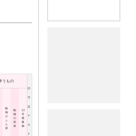
伴うもの
許
可
証
動
動
13
物
物
号
Ｐ
の
の
廃
ふ
死
棄
ん
Ｄ
体
物
尿
Ｆ