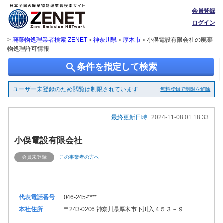
会員登録
ログイン
>
廃棄物処理業者検索 ZENET
神奈川県
厚木市
小俣電設有限会社の廃棄
>
>
>
物処理許可情報
search
条件を指定して検索
ユーザー未登録のため閲覧は制限されています
無料登録で制限を解除
最終更新日時:
2024-11-08 01:18:33
小俣電設有限会社
会員未登録
この事業者の方へ
代表電話番号
046-245-****
本社住所
〒243-0206 神奈川県厚木市下川入４５３－９