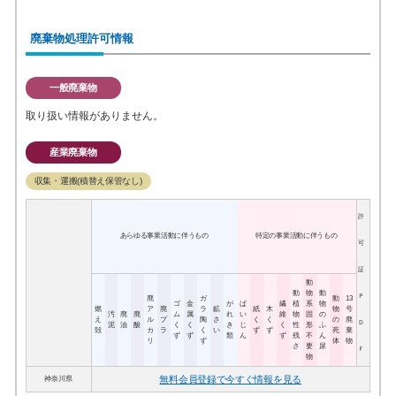
廃棄物処理許可情報
一般廃棄物
取り扱い情報がありません。
産業廃棄物
収集・運搬(積替え保管なし)
許
あらゆる事業活動に伴うもの
特定の事業活動に伴うもの
可
証
動
動
物
動
Ｐ
廃
ガ
動
13
ゴ
金
が
ば
繊
植
系
物
燃
ア
廃
ラ
鉱
紙
木
物
号
汚
廃
廃
ム
属
れ
い
維
物
固
の
え
ル
プ
陶
さ
く
く
の
廃
Ｄ
泥
油
酸
く
く
き
じ
く
性
形
ふ
殻
カ
ラ
く
い
ず
ず
死
棄
ず
ず
類
ん
ず
残
不
ん
リ
ず
体
物
さ
要
尿
Ｆ
物
無料会員登録で今すぐ情報を見る
神奈川県