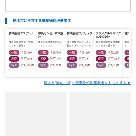
厚木市に所在する廃棄物処理事業者
株式会社エスアール
中央カンセー株式会
株式会社フジリュウ
フジメタルリサイク
株式会社
社
ル株式会社
神奈川県厚木市上依知
神奈川県厚木市恩名１
埼玉県坂戸市にっさい
東京都大田区蒲田本町
栃木県小
１２６０番地１
－１１－３１
花みず木４－１４－６
二丁目３３番８号
６
一般
0
自治体
一般
7
自治体
一般
0
自治体
一般
0
自治体
一般
産廃
許可
47
件
産廃
許可
7
件
産廃
許可
7
件
産廃
許可
25
件
産廃
特管
許可
42
件
特管
許可
2
件
特管
許可
0
件
特管
許可
0
件
特管
厚木市(神奈川県)の廃棄物処理事業者をもっと見る ▶