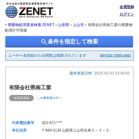
会員登録
ログイン
>
廃棄物処理業者検索 ZENET
山形県
上山市
有限会社県南工業の廃棄物
>
>
>
処理許可情報
search
条件を指定して検索
ユーザー未登録のため閲覧は制限されています
無料登録で制限を解除
最終更新日時:
2025-02-01 23:40:01
有限会社県南工業
会員未登録
この事業者の方へ
代表電話番号
023-672-****
本社住所
〒999-3134 山形県上山市矢来３－３－２