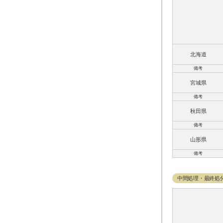
北海道
備考
宮城県
備考
秋田県
備考
山形県
備考
中間処理・最終処