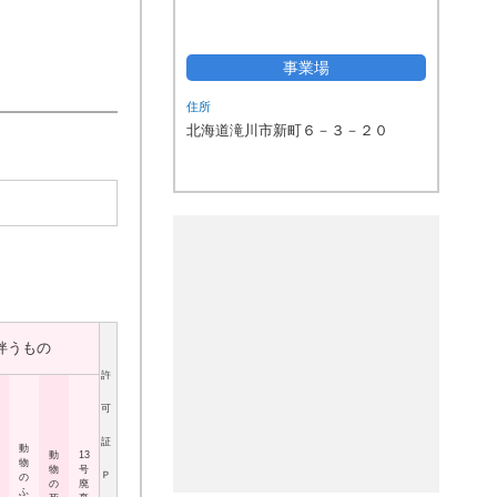
事業場
住所
北海道滝川市新町６－３－２０
伴うもの
許
可
証
動
動
13
物
物
号
Ｐ
の
の
廃
ふ