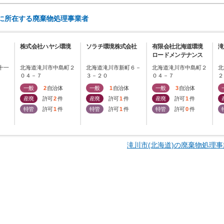
)に所在する廃棄物処理事業者
株式会社ハヤシ環境
ソラチ環境株式会社
有限会社北海道環境
滝
ロードメンテナンス
十一
北海道滝川市中島町２
北海道滝川市新町６－
北海道滝川市中島町２
北
０４－７
３－２０
０４－７
２
一般
2
自治体
一般
1
自治体
一般
3
自治体
産廃
許可
2
件
産廃
許可
1
件
産廃
許可
1
件
特管
許可
1
件
特管
許可
1
件
特管
許可
0
件
滝川市(北海道)の廃棄物処理事