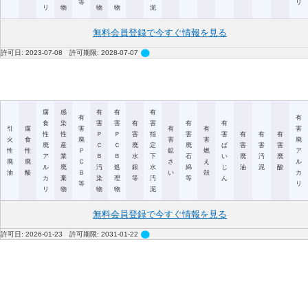
等
リ
リ
物
物
物
泥
無料会員登録で今すぐ情報を見る
circle
許可日: 2023-07-08 許可期限: 2028-07-07
腐
感
有
有
有
有
有
食
染
害
害
有
害
有
有
引
腐
害
有
有
害
性
性
Ｐ
Ｐ
害
指
害
害
有
有
有
火
食
廃
害
害
廃
廃
産
Ｃ
Ｃ
廃
定
廃
ば
害
害
害
性
性
Ｐ
鉱
燃
ア
ア
業
Ｂ
Ｂ
水
下
石
い
廃
汚
廃
廃
廃
Ｃ
さ
え
ル
ル
廃
汚
処
銀
水
綿
じ
油
泥
酸
油
酸
Ｂ
い
殻
カ
カ
棄
染
理
等
汚
等
ん
等
リ
リ
物
物
物
泥
無料会員登録で今すぐ情報を見る
circle
許可日: 2026-01-23 許可期限: 2031-01-22