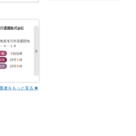
川通運株式会社
株式会社ハタダ
有限会社谷口板金工
有限会社星
業所
海道滝川市流通団地
北海道滝川市流通団地
北海道滝川市本町２－
北海道滝川
－４－１８
１－４－６
３－５
３８－４
一般
0
自治体
一般
1
自治体
一般
0
自治体
一般
0
産廃
許可
1
件
産廃
許可
2
件
産廃
許可
1
件
産廃
許
特管
許可
0
件
特管
許可
0
件
特管
許可
0
件
特管
許
業者をもっと見る ▶