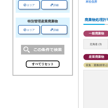
本社住所
explore
data_info_alert
エリア
詳細
廃棄物処理許
特別管理
産業廃棄物
explore
data_info_alert
エリア
詳細
一般廃棄物
北海道 (3)
産業廃棄物
収集・運搬(積替え