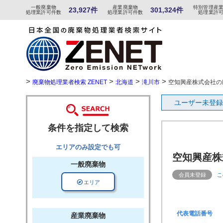
一般
廃棄物
産
業
廃
棄物
特
別
管
理産
23,927件
301,324件
処理業許可件数
処理業許可件数
処理業許
>
>
>
>
廃棄物処理業者検索 ZENET
北海道
滝川市
空知興産株式会社の
ユーザー未登録
条件を指定して検索
エリアのみ設定でも可
空知興産株
一般廃棄物
会員未登録
こ
explore
エリア
代表電話番号
産業廃棄物