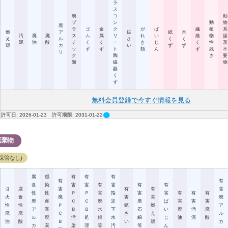
ラ
ス
廃
コ
動
プ
ン
動
物
廃
ラ
ゴ
金
ク
が
ば
繊
植
系
燃
ア
鉱
紙
木
汚
廃
廃
ス
ム
属
リ
れ
い
維
物
固
え
ル
さ
く
く
泥
油
酸
チ
く
く
ー
き
じ
く
性
形
殻
カ
い
ず
ず
ッ
ず
ず
ト
類
ん
ず
残
不
リ
ク
陶
さ
要
類
磁
物
器
く
ず
無料会員登録で今すぐ情報を見る
circle
許可日: 2026-01-23 許可期限: 2031-01-22
廃棄物
保管なし)
腐
感
有
有
有
有
有
食
染
害
害
有
害
有
有
引
腐
害
有
有
害
性
性
Ｐ
Ｐ
害
指
害
害
有
有
有
火
食
廃
害
害
廃
廃
産
Ｃ
Ｃ
廃
定
廃
ば
害
害
害
性
性
Ｐ
鉱
燃
ア
ア
業
Ｂ
Ｂ
水
下
石
い
廃
汚
廃
廃
廃
Ｃ
さ
え
ル
ル
廃
汚
処
銀
水
綿
じ
油
泥
酸
油
酸
Ｂ
い
殻
カ
カ
棄
染
理
等
汚
等
ん