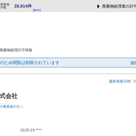
業廃棄物
28,814件
廃棄物処理業の許
可件数
(json)
廃棄物処理許可情報
のため閲覧は制限されています
無
最終更新日時:
2
式会社
の事業者の方へ
0125-23-****