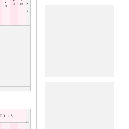
死
棄
ん
Ｄ
体
物
尿
Ｆ
伴うもの
許