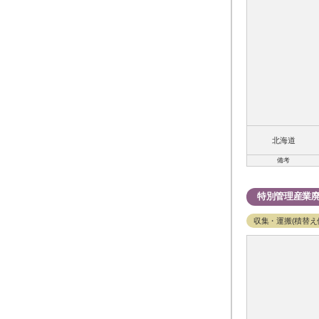
北海道
備考
特別管理産業
収集・運搬(積替え