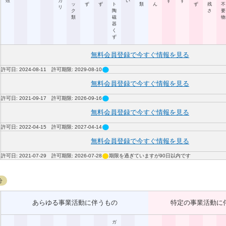
殻
カ
い
ず
ず
ッ
ず
ず
ト
類
ん
ず
残
不
リ
ク
陶
さ
要
類
磁
物
器
く
ず
無料会員登録で今すぐ情報を見る
circle
許可日: 2024-08-11 許可期限: 2029-08-10
無料会員登録で今すぐ情報を見る
circle
許可日: 2021-09-17 許可期限: 2026-09-16
無料会員登録で今すぐ情報を見る
circle
許可日: 2022-04-15 許可期限: 2027-04-14
無料会員登録で今すぐ情報を見る
circle
許可日: 2021-07-29 許可期限: 2026-07-28
期限を過ぎていますが90日以内です
分
あらゆる事業活動に伴うもの
特定の事業活動に
ガ