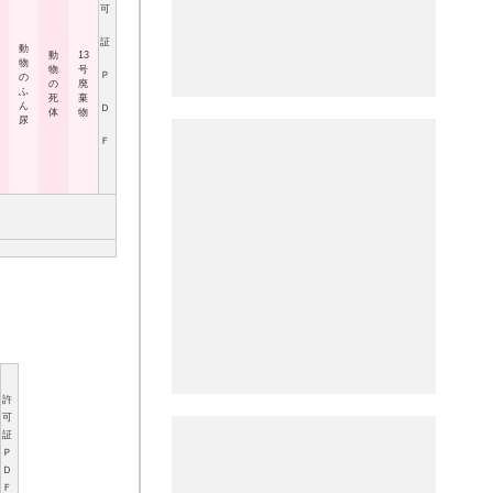
可
証
動
動
13
物
物
号
Ｐ
の
の
廃
ふ
死
棄
ん
Ｄ
体
物
尿
Ｆ
許
可
証
Ｐ
Ｄ
Ｆ