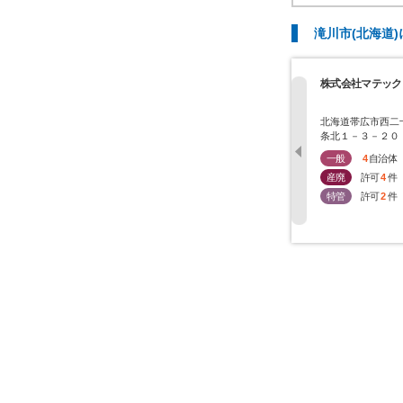
滝川市(北海道
株式会社マテック
北海道帯広市西二
条北１－３－２０
一般
4
自治体
産廃
許可
4
件
特管
許可
2
件