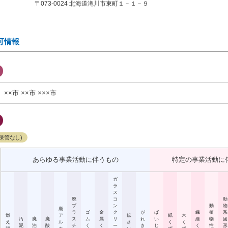
〒073-0024 北海道滝川市東町１－１－９
可情報
××市
××市
×××市
保管なし)
あらゆる事業活動に伴うもの
特定の事業活動に
ガ
ラ
ス
廃
コ
動
プ
ン
動
物
廃
ラ
ゴ
金
ク
が
ば
繊
植
系
燃
ア
鉱
紙
木
汚
廃
廃
ス
ム
属
リ
れ
い
維
物
固
え
ル
さ
く
く
泥
油
酸
チ
く
く
ー
き
じ
く
性
形