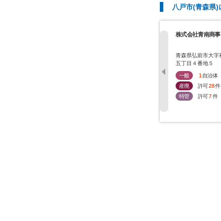
八戸市(青森県
株式会社青南商事
青森県弘前市大字
五丁目４番地５
一般
1
自治体
産廃
許可
28
件
特管
許可
7
件