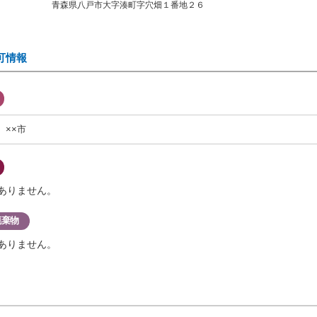
青森県八戸市大字湊町字穴畑１番地２６
可情報
××市
ありません。
廃棄物
ありません。