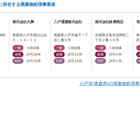
)に所在する廃棄物処理事業者
株式会社大興
八戸通運株式会社
株式会社鈴勇商店
有
神田
青森県八戸市西白山台
青森県八戸市城下一丁
宮城県石巻市吉野町二
青
５－１３－１３
目１番９号
丁目２番３０号
田
一般
0
自治体
一般
1
自治体
一般
1
自治体
産廃
許可
28
件
産廃
許可
11
件
産廃
許可
9
件
特管
許可
25
件
特管
許可
14
件
特管
許可
1
件
八戸市(青森県)の廃棄物処理事