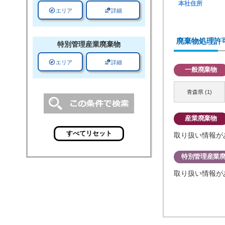
本社住所
explore
data_info_alert
エリア
詳細
廃棄物処理許
特別管理
産業廃棄物
explore
data_info_alert
エリア
詳細
一般廃棄物
青森県 (1)
産業廃棄物
取り扱い情報が
特別管理産業
取り扱い情報が