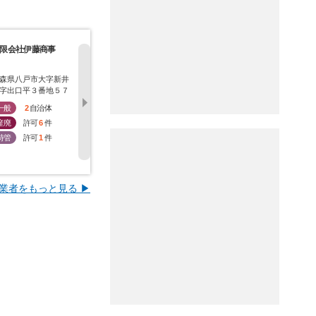
限会社伊藤商事
株式会社功和産業
第一清掃株式会社
奥羽クリー
ロジー株式
森県八戸市大字新井
青森県八戸市大字河原
青森県八戸市大字是川
青森県八戸
字出口平３番地５７
木字高森４－１５
字金ケ坂１８
１９
一般
2
自治体
一般
0
自治体
一般
3
自治体
一般
1
産廃
許可
6
件
産廃
許可
5
件
産廃
許可
4
件
産廃
許
特管
許可
1
件
特管
許可
4
件
特管
許可
1
件
特管
許
業者をもっと見る ▶