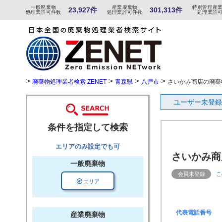
一般
廃棄物
産
業
廃
棄物
特
別
管
理産
23,927件
301,313件
処理業許可件数
処理業許可件数
処理業許
>
>
>
>
廃棄物処理業者検索 ZENET
青森県
八戸市
さいかみ商店の廃棄
ユーザー未登録
条件を指定して検索
エリアのみ設定でも可
さいかみ商
一般廃棄物
会員未登録
こ
explore
エリア
代表電話番号
産業廃棄物