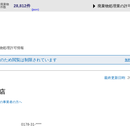
業廃棄物
28,812件
廃棄物処理業の許
可件数
(json)
物処理許可情報
のため閲覧は制限されています
無
最終更新日時:
2
店
の事業者の方へ
0178-31-****