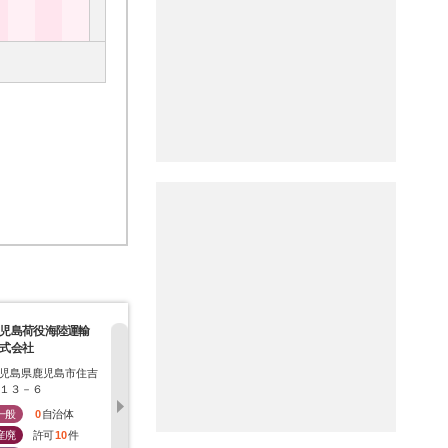
児島荷役海陸運輸
大和紙料株式会社
株式会社太陽化学
日本資源流
式会社
社
児島県鹿児島市住吉
大阪府大阪市大正区三
鹿児島県鹿児島市石谷
福岡県北九
１３－６
軒家東二丁目９番１０
町１０６－２
区西港町８
号
一般
0
自治体
一般
1
自治体
一般
1
自治体
一般
2
産廃
許可
10
件
産廃
許可
16
件
産廃
許可
9
件
産廃
許