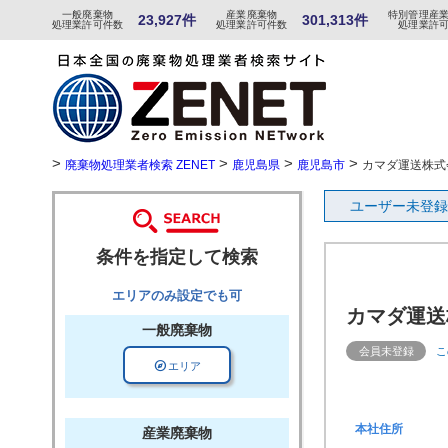
一般
廃棄物
産
業
廃
棄物
特
別
管
理産
23,927件
301,313件
処理業許可件数
処理業許可件数
処理業許
>
>
>
>
廃棄物処理業者検索 ZENET
鹿児島県
鹿児島市
カマダ運送株式
ユーザー未登録
条件を指定して検索
エリアのみ設定でも可
カマダ運送
一般廃棄物
会員未登録
こ
explore
エリア
本社住所
産業廃棄物