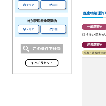
explore
data_info_alert
エリア
詳細
廃棄物処理許
特別管理
産業廃棄物
一般廃棄物
explore
data_info_alert
エリア
詳細
取り扱い情報が
産業廃棄物
収集・運搬(積替え