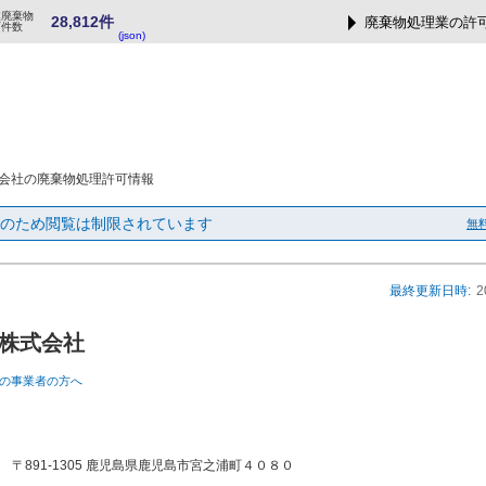
業廃棄物
28,812件
廃棄物処理業の許
可件数
(json)
会社の廃棄物処理許可情報
のため閲覧は制限されています
無
最終更新日時:
2
株式会社
の事業者の方へ
〒891-1305 鹿児島県鹿児島市宮之浦町４０８０