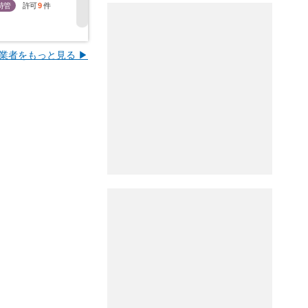
特管
許可
9
件
特管
許可
0
件
特管
許可
9
件
特管
許
業者をもっと見る ▶