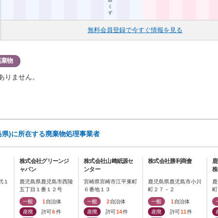
器
く
ず
無料会員登録で今すぐ情報を見る
廃棄物
ありません。
島県)に所在する廃棄物処理事業者
株式会社グリーンジ
株式会社山﨑紙源セ
株式会社勝利商會
鹿
ャパン
ンター
株
武１
鹿児島県鹿児島市西陵
宮崎県宮崎市江平東町
鹿児島県鹿児島市小川
鹿
五丁目１番１２号
６番地１３
町２７－２
町
一般
1
自治体
一般
2
自治体
一般
1
自治体
産廃
許可
6
件
産廃
許可
14
件
産廃
許可
11
件