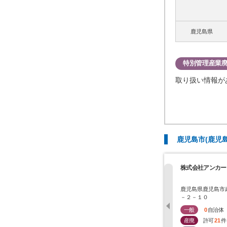
鹿児島県
特別管理産業
取り扱い情報が
鹿児島市(鹿児
株式会社アンカー
鹿児島県鹿児島市
－２－１０
一般
0
自治体
産廃
許可
21
件