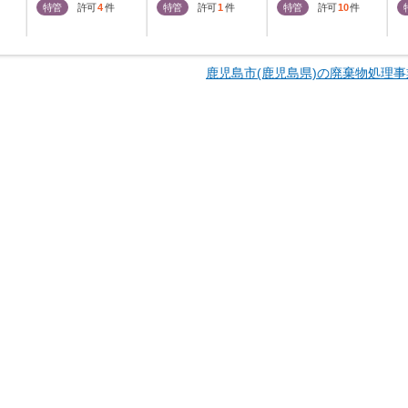
特管
許可
4
件
特管
許可
1
件
特管
許可
10
件
鹿児島市(鹿児島県)の廃棄物処理事