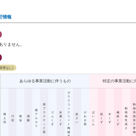
可情報
ありません。
保管なし)
あらゆる事業活動に伴うもの
特定の事業活動に
ガ
ラ
ス
廃
コ
動
プ
ン
動
物
廃
ラ
ゴ
金
ク
が
ば
繊
植
系
燃
ア
鉱
紙
木
汚
廃
廃
ス
ム
属
リ
れ
い
維
物
固
え
ル
さ
く
く
泥
油
酸
チ
く
く
ー
き
じ
く
性
形
殻
カ
い
ず
ず
ッ
ず
ず
ト
類
ん
ず
残
不
リ
ク
陶
さ
要
類
磁
物