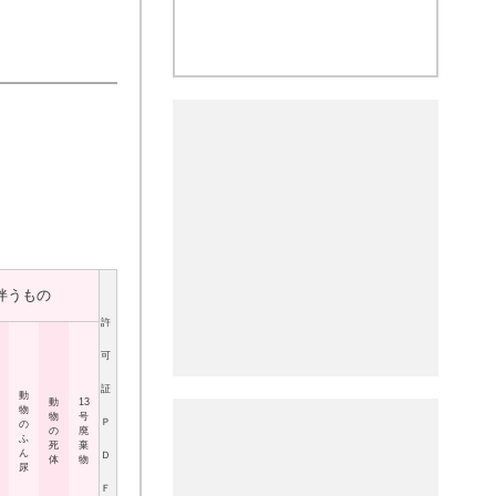
伴うもの
許
可
証
動
動
13
物
物
号
Ｐ
の
の
廃
ふ
死
棄
ん
Ｄ
体
物
尿
Ｆ