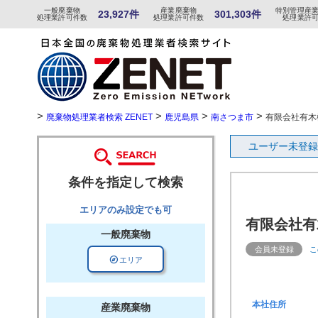
一般
廃棄物
産
業
廃
棄物
特
別
管
理産
23,927件
301,303件
処理業許可件数
処理業許可件数
処理業許
>
>
>
>
廃棄物処理業者検索 ZENET
鹿児島県
南さつま市
有限会社有木
ユーザー未登録
条件を指定して検索
エリアのみ設定でも可
有限会社有
一般廃棄物
会員未登録
こ
explore
エリア
本社住所
産業廃棄物