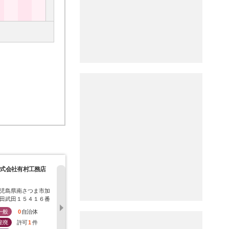
式会社有村工務店
株式会社中釜電設
株式会社竹添工務店
有限会社福
児島県南さつま市加
鹿児島県南さつま市加
鹿児島県南さつま市加
鹿児島県南
田武田１５４１６番
世田宮原３５３８－１
世田武田５５２
沙町片浦１
９
地
一般
0
自治体
一般
0
自治体
一般
0
自治体
一般
0
産廃
許可
1
件
産廃
許可
1
件
産廃
許可
2
件
産廃
許