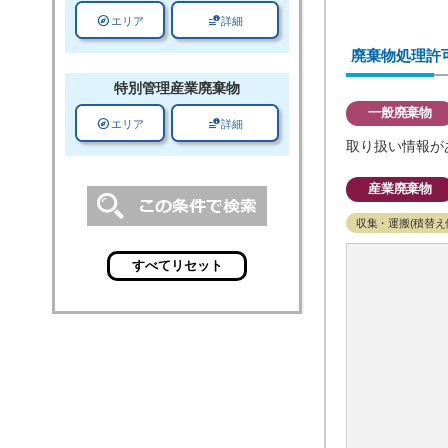
explore
data_info_alert
エリア
詳細
廃棄物処理許
特別管理
産業廃棄物
一般廃棄物
explore
data_info_alert
エリア
詳細
取り扱い情報が
産業廃棄物
収集・運搬(積替え