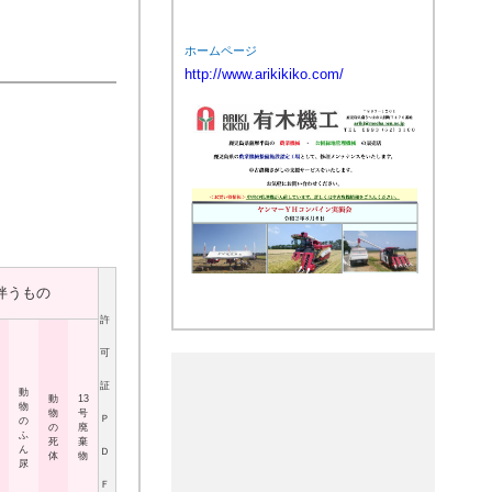
ホームページ
http://www.arikikiko.com/
伴うもの
許
可
証
動
動
13
物
物
号
Ｐ
の
の
廃
ふ
死
棄
ん
Ｄ
体
物
尿
Ｆ