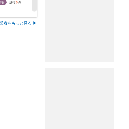
特管
許可
0
件
特管
許可
0
件
特管
許可
0
件
特管
許
業者をもっと見る ▶