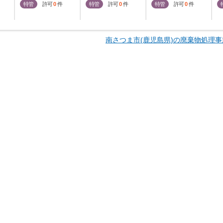
特管
許可
0
件
特管
許可
0
件
特管
許可
0
件
南さつま市(鹿児島県)の廃棄物処理事