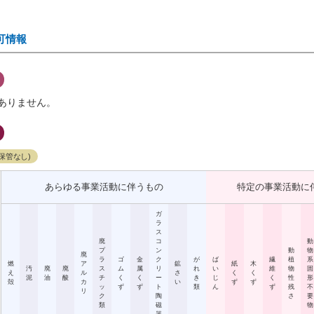
可情報
ありません。
保管なし)
あらゆる事業活動に伴うもの
特定の事業活動に
ガ
ラ
ス
廃
コ
動
プ
ン
動
物
廃
ラ
ゴ
金
ク
が
ば
繊
植
系
燃
ア
鉱
紙
木
汚
廃
廃
ス
ム
属
リ
れ
い
維
物
固
え
ル
さ
く
く
泥
油
酸
チ
く
く
ー
き
じ
く
性
形
殻
カ
い
ず
ず
ッ
ず
ず
ト
類
ん
ず
残
不
リ
ク
陶
さ
要
類
磁
物