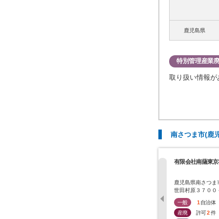
鹿児島県
特別管理産業
取り扱い情報が
南さつま市(鹿
有限会社南薩東京
鹿児島県南さつま
世田村原３７００
一般
1
自治体
産廃
許可
2
件