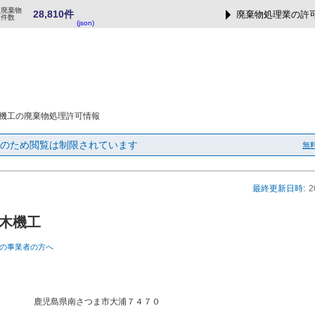
業廃棄物
28,810件
廃棄物処理業の許
可件数
(json)
機工の廃棄物処理許可情報
のため閲覧は制限されています
無
最終更新日時:
2
木機工
の事業者の方へ
鹿児島県南さつま市大浦７４７０