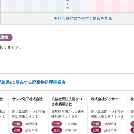
器
く
ず
無料会員登録で今すぐ情報を見る
廃棄物
ありません。
児島県)に所在する廃棄物処理事業者
社
サツマ化工株式会社
公益社団法人南さつ
株式会社ダイサツ
株
ま市農業公社
市加
鹿児島県南さつま市加
鹿児島県南さつま市金
鹿児島県南さつま市金
鹿
－１
世田川畑１４５１
峰町尾下１６５０
峰町大坂２６７３－２
世
地
一般
0
自治体
一般
0
自治体
一般
0
自治体
産廃
許可
2
件
産廃
許可
2
件
産廃
許可
2
件