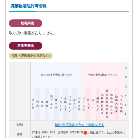
廃棄物処理許可情報
一般廃棄物
取り扱い情報がありません。
産業廃棄物
収集・運搬(積替え保管なし)
許
あらゆる事業活動に伴うもの
特定の事業活動に伴うもの
可
証
動
動
物
動
Ｐ
廃
ガ
動
13
ゴ
金
が
ば
繊
植
系
物
燃
ア
廃
ラ
鉱
紙
木
物
号
汚
廃
廃
ム
属
れ
い
維
物
固
の
え
ル
プ
陶
さ
く
く
の
廃
Ｄ
泥
油
酸
く
く
き
じ
く
性
形
ふ
殻
カ
ラ
く
い
ず
ず
死
棄
ず
ず
類
ん
ず
残
不
ん
リ
ず
体
物
さ
要
尿
Ｆ
物
無料会員登録で今すぐ情報を見る
北海道
circle
許可日: 2020-12-22 許可期限: 2025-12-21
大幅に過ぎているため事業者に
備考
ご確認ください