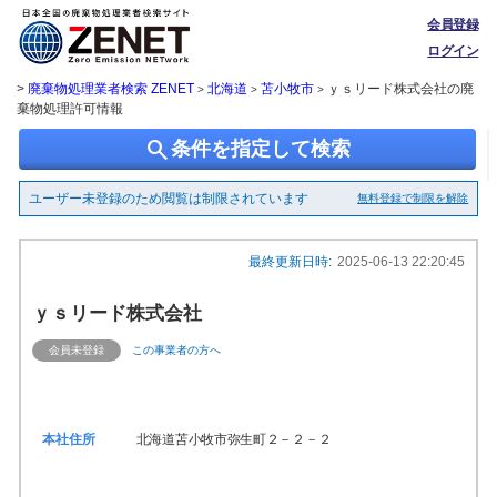
会員登録
ログイン
>
廃棄物処理業者検索 ZENET
北海道
苫小牧市
ｙｓリード株式会社の廃
>
>
>
棄物処理許可情報
search
条件を指定して検索
ユーザー未登録のため閲覧は制限されています
無料登録で制限を解除
最終更新日時:
2025-06-13 22:20:45
ｙｓリード株式会社
会員未登録
この事業者の方へ
本社住所
北海道苫小牧市弥生町２－２－２