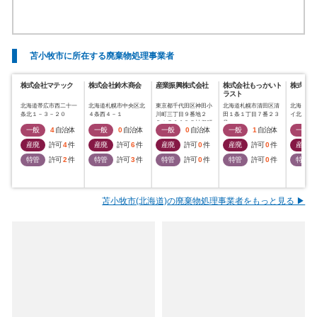
苫小牧市に所在する廃棄物処理事業者
株式会社マテック
株式会社鈴木商会
産業振興株式会社
株式会社もっかいト
株式会社
ラスト
北海道帯広市西二十一
北海道札幌市中央区北
東京都千代田区神田小
北海道札幌市清田区清
北海道苫
条北１－３－２０
４条西４－１
川町三丁目９番地２
田１条１丁目７番２３
イ北四丁
ＢＩＺＣＯＲＥ神保町
号
一般
4
自治体
一般
0
自治体
一般
0
自治体
一般
1
自治体
一般
５階
産廃
許可
4
件
産廃
許可
6
件
産廃
許可
0
件
産廃
許可
0
件
産廃
特管
許可
2
件
特管
許可
3
件
特管
許可
0
件
特管
許可
0
件
特管
苫小牧市(北海道)の廃棄物処理事業者をもっと見る ▶