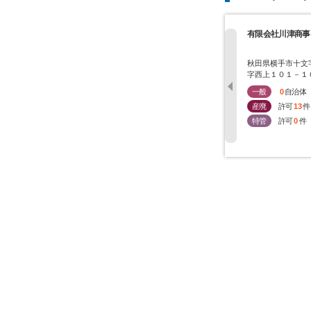
有限会社川津商事
秋田県横手市十文
字西上１０１－１
一般
0
自治体
産廃
許可
13
件
特管
許可
0
件