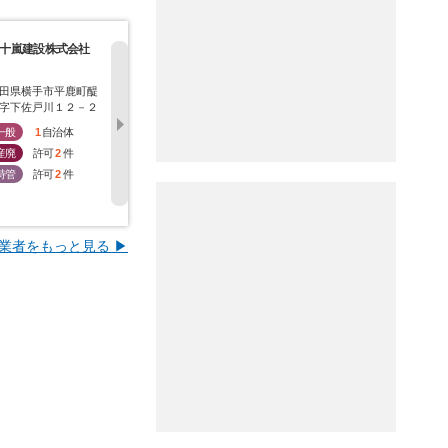
十嵐建設株式会社
株式会社羽後環境
株式会社山本産業
株式会社ミ
田県横手市平鹿町醍
秋田県横手市雄物川町
秋田県横手市杉沢字中
秋田県横手
字下佐戸川１２－２
沼館字高畑４３９
杉沢５９２－５
向１２１－
一般
1
自治体
一般
1
自治体
一般
1
自治体
一般
1
産廃
許可
2
件
産廃
許可
2
件
産廃
許可
2
件
産廃
許
特管
許可
2
件
特管
許可
0
件
特管
許可
0
件
特管
許
業者をもっと見る ▶