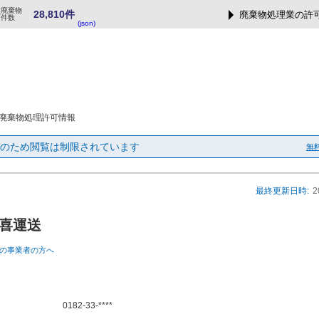
業廃棄物
28,810件
廃棄物処理業の許
可件数
(json)
廃棄物処理許可情報
のため閲覧は制限されています
無
最終更新日時:
2
喜運送
の事業者の方へ
0182-33-****