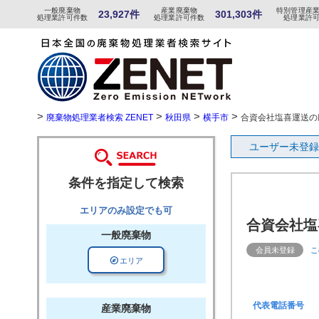
一般
廃棄物
産
業
廃
棄物
特
別
管
理産
23,927件
301,303件
処理業許可件数
処理業許可件数
処理業許
>
>
>
>
廃棄物処理業者検索 ZENET
秋田県
横手市
合資会社塩喜運送の
ユーザー未登録
条件を指定して検索
エリアのみ設定でも可
合資会社塩
一般廃棄物
会員未登録
こ
explore
エリア
代表電話番号
産業廃棄物