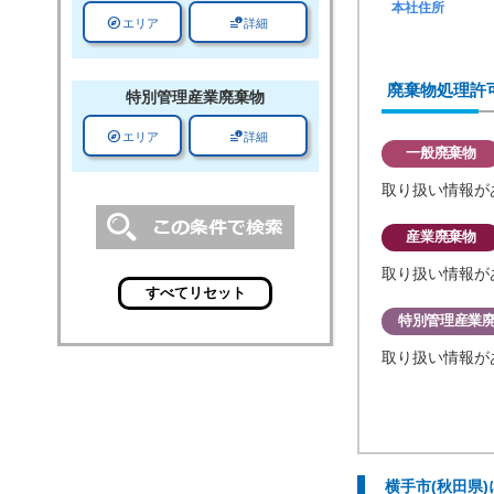
本社住所
explore
data_info_alert
エリア
詳細
廃棄物処理許
特別管理
産業廃棄物
explore
data_info_alert
エリア
詳細
一般廃棄物
取り扱い情報が
産業廃棄物
取り扱い情報が
特別管理産業
取り扱い情報が
横手市(秋田県