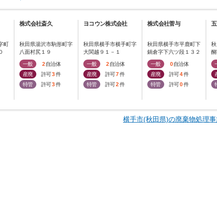
株式会社斎久
ヨコウン株式会社
株式会社菅与
五
字町
秋田県湯沢市駒形町字
秋田県横手市横手町字
秋田県横手市平鹿町下
秋
０
八面村尻１９
大関越９１－１
鍋倉字下六ツ段１３２
醐
－１
一般
2
自治体
一般
2
自治体
一般
0
自治体
産廃
許可
3
件
産廃
許可
7
件
産廃
許可
4
件
特管
許可
3
件
特管
許可
2
件
特管
許可
0
件
横手市(秋田県)の廃棄物処理事