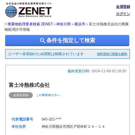
会員登録
ログイン
>
廃棄物処理業者検索 ZENET
神奈川県
横浜市
富士冷熱株式会社の廃棄
>
>
>
物処理許可情報
search
条件を指定して検索
ユーザー未登録のため閲覧は制限されています
無料登録で制限を解除
最終更新日時:
2024-11-08 01:18:35
富士冷熱株式会社
会員未登録
この事業者の方へ
代表電話番号
045-321-****
本社住所
神奈川県横浜市西区戸部本町２４－１４