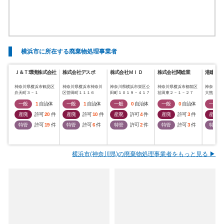
横浜市に所在する廃棄物処理事業者
Ｊ＆Ｔ環境株式会社
株式会社デスポ
株式会社ＭＩＤ
株式会社関総業
港建物産
神奈川県横浜市鶴見区
神奈川県横浜市神奈川
神奈川県横浜市栄区公
神奈川県横浜市都筑区
神奈川県
弁天町３－１
区菅田町１１１６
田町１０１９－４１７
荏田東２－１－２７
大熊町３
一般
1
自治体
一般
1
自治体
一般
0
自治体
一般
0
自治体
一般
産廃
許可
20
件
産廃
許可
10
件
産廃
許可
4
件
産廃
許可
3
件
産廃
特管
許可
19
件
特管
許可
6
件
特管
許可
2
件
特管
許可
3
件
特管
横浜市(神奈川県)の廃棄物処理事業者をもっと見る ▶