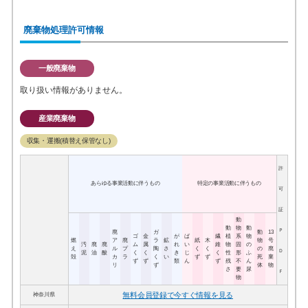
廃棄物処理許可情報
一般廃棄物
取り扱い情報がありません。
産業廃棄物
収集・運搬(積替え保管なし)
許
あらゆる事業活動に伴うもの
特定の事業活動に伴うもの
可
証
動
動
物
動
Ｐ
廃
ガ
動
13
ゴ
金
が
ば
繊
植
系
物
燃
ア
廃
ラ
鉱
紙
木
物
号
汚
廃
廃
ム
属
れ
い
維
物
固
の
え
ル
プ
陶
さ
く
く
の
廃
Ｄ
泥
油
酸
く
く
き
じ
く
性
形
ふ
殻
カ
ラ
く
い
ず
ず
死
棄
ず
ず
類
ん
ず
残
不
ん
リ
ず
体
物
さ
要
尿
Ｆ
物
無料会員登録で今すぐ情報を見る
神奈川県