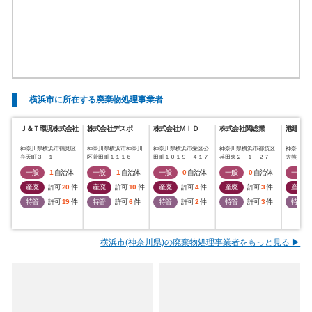
横浜市に所在する廃棄物処理事業者
Ｊ＆Ｔ環境株式会社
株式会社デスポ
株式会社ＭＩＤ
株式会社関総業
港建物産
神奈川県横浜市鶴見区
神奈川県横浜市神奈川
神奈川県横浜市栄区公
神奈川県横浜市都筑区
神奈川県
弁天町３－１
区菅田町１１１６
田町１０１９－４１７
荏田東２－１－２７
大熊町３
一般
1
自治体
一般
1
自治体
一般
0
自治体
一般
0
自治体
一般
産廃
許可
20
件
産廃
許可
10
件
産廃
許可
4
件
産廃
許可
3
件
産廃
特管
許可
19
件
特管
許可
6
件
特管
許可
2
件
特管
許可
3
件
特管
横浜市(神奈川県)の廃棄物処理事業者をもっと見る ▶