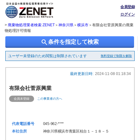
会員登録
ログイン
>
廃棄物処理業者検索 ZENET
神奈川県
横浜市
有限会社菅原興業の廃棄
>
>
>
物処理許可情報
search
条件を指定して検索
ユーザー未登録のため閲覧は制限されています
無料登録で制限を解除
最終更新日時:
2024-11-08 01:18:34
有限会社菅原興業
会員未登録
この事業者の方へ
代表電話番号
045-962-****
本社住所
神奈川県横浜市青葉区桂台１－１８－５