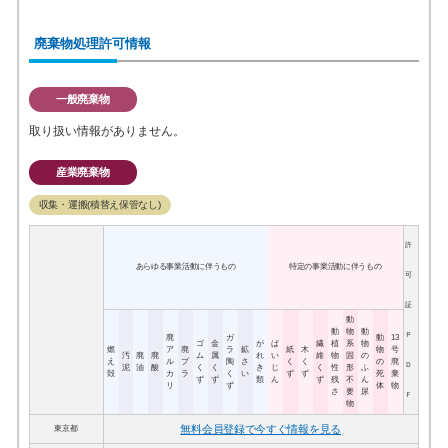
廃棄物処理許可情報
一般廃棄物
取り扱い情報がありません。
産業廃棄物
収集・運搬(積替え保管なし)
許
あらゆる事業活動に伴うもの
特定の事業活動に伴うもの
可
証
動
動
物
動
Ｐ
廃
ガ
動
13
ゴ
金
が
ば
繊
植
系
物
燃
ア
廃
ラ
鉱
紙
木
物
号
汚
廃
廃
ム
属
れ
い
維
物
固
の
え
ル
プ
陶
さ
く
く
の
廃
Ｄ
泥
油
酸
く
く
き
じ
く
性
形
ふ
殻
カ
ラ
く
い
ず
ず
死
棄
ず
ず
類
ん
ず
残
不
ん
リ
ず
体
物
さ
要
尿
Ｆ
物
無料会員登録で今すぐ情報を見る
東京都