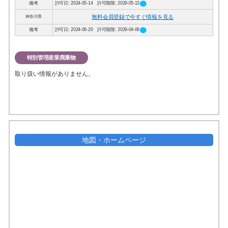
circle
備考
許可日: 2024-05-14 許可期限: 2029-05-13
無料会員登録で今すぐ情報を見る
神奈川県
circle
備考
許可日: 2024-06-20 許可期限: 2029-04-06
特別管理産業廃棄物
取り扱い情報がありません。
地図・ホームページ