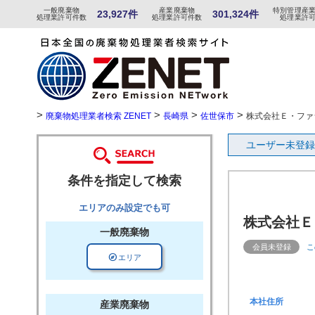
一般
廃棄物
産
業
廃
棄物
特
別
管
理産
23,927件
301,324件
処理業許可件数
処理業許可件数
処理業許
>
>
>
>
廃棄物処理業者検索 ZENET
長崎県
佐世保市
株式会社Ｅ・ファ
ユーザー未登録
条件を指定して検索
エリアのみ設定でも可
株式会社Ｅ
一般廃棄物
会員未登録
こ
explore
エリア
本社住所
産業廃棄物