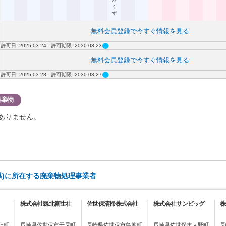
器
く
ず
無料会員登録で今すぐ情報を見る
circle
許可日: 2025-03-24 許可期限: 2030-03-23
無料会員登録で今すぐ情報を見る
circle
許可日: 2025-03-28 許可期限: 2030-03-27
廃棄物
ありません。
県)に所在する廃棄物処理事業者
株式会社縣北衛生社
佐世保清掃株式会社
株式会社サンビッグ
株
上町
長崎県佐世保市干尽町
長崎県佐世保市島地町
長崎県佐世保市大野町
長