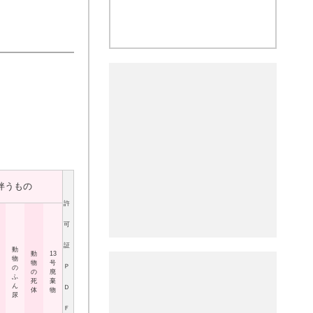
伴うもの
許
可
証
動
動
13
物
物
号
Ｐ
の
の
廃
ふ
死
棄
ん
Ｄ
体
物
尿
Ｆ