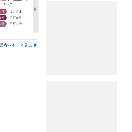
５４－２
９５４－２
町３１番地１
５３９番２
一般
1
自治体
一般
1
自治体
一般
0
自治体
一般
0
産廃
許可
6
件
産廃
許可
5
件
産廃
許可
4
件
産廃
許
特管
許可
1
件
特管
許可
2
件
特管
許可
0
件
特管
許
業者をもっと見る ▶