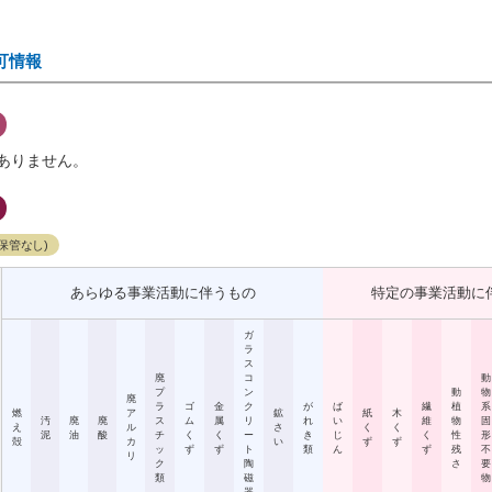
可情報
ありません。
保管なし)
あらゆる事業活動に伴うもの
特定の事業活動に
ガ
ラ
ス
廃
コ
動
プ
ン
動
物
廃
ラ
ゴ
金
ク
が
ば
繊
植
系
燃
ア
鉱
紙
木
汚
廃
廃
ス
ム
属
リ
れ
い
維
物
固
え
ル
さ
く
く
泥
油
酸
チ
く
く
ー
き
じ
く
性
形
殻
カ
い
ず
ず
ッ
ず
ず
ト
類
ん
ず
残
不
リ
ク
陶
さ
要
類
磁
物