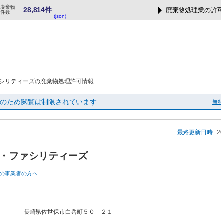
業廃棄物
28,814件
廃棄物処理業の許
可件数
(json)
シリティーズの廃棄物処理許可情報
のため閲覧は制限されています
無
最終更新日時:
2
・ファシリティーズ
の事業者の方へ
長崎県佐世保市白岳町５０－２１