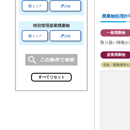
explore
data_info_alert
エリア
詳細
廃棄物処理許
特別管理
産業廃棄物
一般廃棄物
explore
data_info_alert
エリア
詳細
取り扱い情報が
産業廃棄物
収集・運搬(積替え