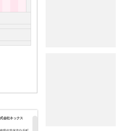
式会社ネックス
自然環境保全事業協
株式会社北斗
株式会社平
同組合
崎県佐世保市白岳町
長崎県佐世保市白岳町
長崎県佐世保市針尾東
長崎県佐世