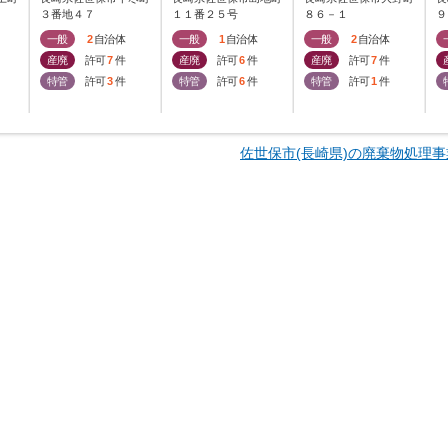
３番地４７
１１番２５号
８６－１
９
一般
2
自治体
一般
1
自治体
一般
2
自治体
産廃
許可
7
件
産廃
許可
6
件
産廃
許可
7
件
特管
許可
3
件
特管
許可
6
件
特管
許可
1
件
佐世保市(長崎県)の廃棄物処理事