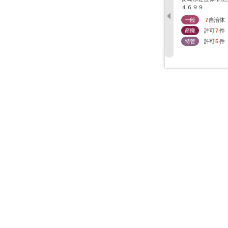
４６９９
一般
7
自治体
産廃
許可
7
件
特管
許可
5
件