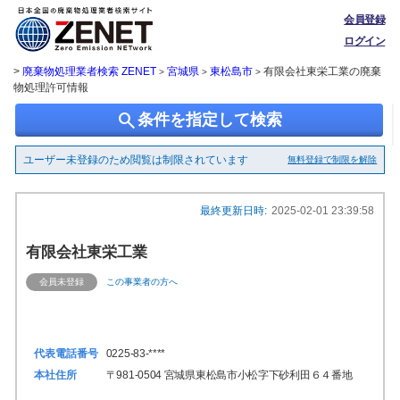
会員登録
ログイン
>
廃棄物処理業者検索 ZENET
宮城県
東松島市
有限会社東栄工業の廃棄
>
>
>
物処理許可情報
search
条件を指定して検索
ユーザー未登録のため閲覧は制限されています
無料登録で制限を解除
最終更新日時:
2025-02-01 23:39:58
有限会社東栄工業
会員未登録
この事業者の方へ
代表電話番号
0225-83-****
本社住所
〒981-0504 宮城県東松島市小松字下砂利田６４番地