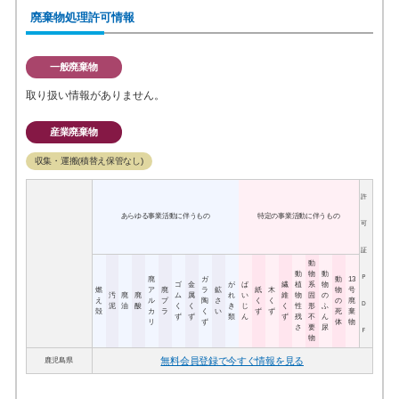
廃棄物処理許可情報
一般廃棄物
取り扱い情報がありません。
産業廃棄物
収集・運搬(積替え保管なし)
許
あらゆる事業活動に伴うもの
特定の事業活動に伴うもの
可
証
動
動
物
動
Ｐ
廃
ガ
動
13
ゴ
金
が
ば
繊
植
系
物
燃
ア
廃
ラ
鉱
紙
木
物
号
汚
廃
廃
ム
属
れ
い
維
物
固
の
え
ル
プ
陶
さ
く
く
の
廃
Ｄ
泥
油
酸
く
く
き
じ
く
性
形
ふ
殻
カ
ラ
く
い
ず
ず
死
棄
ず
ず
類
ん
ず
残
不
ん
リ
ず
体
物
さ
要
尿
Ｆ
物
無料会員登録で今すぐ情報を見る
鹿児島県