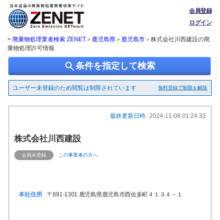
会員登録
ログイン
>
廃棄物処理業者検索 ZENET
鹿児島県
鹿児島市
株式会社川西建設の廃
>
>
>
棄物処理許可情報
search
条件を指定して検索
ユーザー未登録のため閲覧は制限されています
無料登録で制限を解除
最終更新日時:
2024-11-08 01:24:32
株式会社川西建設
会員未登録
この事業者の方へ
本社住所
〒891-1301 鹿児島県鹿児島市西佐多町４１３４－１