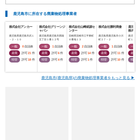
鹿児島市に所在する廃棄物処理事業者
株式会社アンカー
株式会社グリーンジ
株式会社山﨑紙源セ
株式会社勝利商會
鹿児島荷
ャパン
ンター
株式会社
鹿児島県鹿児島市武１
鹿児島県鹿児島市西陵
宮崎県宮崎市江平東町
鹿児島県鹿児島市小川
鹿児島県
－２－１０
五丁目１番１２号
６番地１３
町２７－２
町１３－
一般
0
自治体
一般
1
自治体
一般
2
自治体
一般
1
自治体
一般
産廃
許可
21
件
産廃
許可
6
件
産廃
許可
14
件
産廃
許可
11
件
産廃
特管
許可
18
件
特管
許可
4
件
特管
許可
1
件
特管
許可
10
件
特管
鹿児島市(鹿児島県)の廃棄物処理事業者をもっと見る ▶