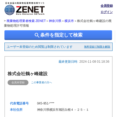
会員登録
ログイン
>
廃棄物処理業者検索 ZENET
神奈川県
横浜市
株式会社鶴ヶ峰建設の廃
>
>
>
棄物処理許可情報
search
条件を指定して検索
ユーザー未登録のため閲覧は制限されています
無料登録で制限を解除
最終更新日時:
2024-11-08 01:18:36
株式会社鶴ヶ峰建設
会員未登録
この事業者の方へ
代表電話番号
045-951-****
本社住所
神奈川県横浜市旭区白根４－２５－１