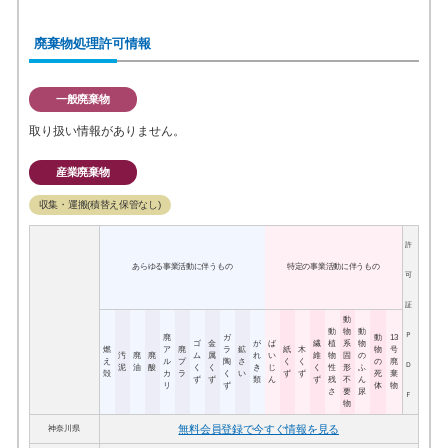
廃棄物処理許可情報
一般廃棄物
取り扱い情報がありません。
産業廃棄物
収集・運搬(積替え保管なし)
許
あらゆる事業活動に伴うもの
特定の事業活動に伴うもの
可
証
動
動
物
動
Ｐ
廃
ガ
動
13
ゴ
金
が
ば
繊
植
系
物
燃
ア
廃
ラ
鉱
紙
木
物
号
汚
廃
廃
ム
属
れ
い
維
物
固
の
え
ル
プ
陶
さ
く
く
の
廃
Ｄ
泥
油
酸
く
く
き
じ
く
性
形
ふ
殻
カ
ラ
く
い
ず
ず
死
棄
ず
ず
類
ん
ず
残
不
ん
リ
ず
体
物
さ
要
尿
Ｆ
物
無料会員登録で今すぐ情報を見る
神奈川県