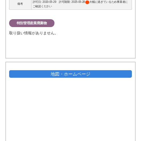
circle
許可日: 2020-05-29 許可期限: 2025-05-28
大幅に過ぎているため事業者に
備考
ご確認ください
特別管理産業廃棄物
取り扱い情報がありません。
地図・ホームページ