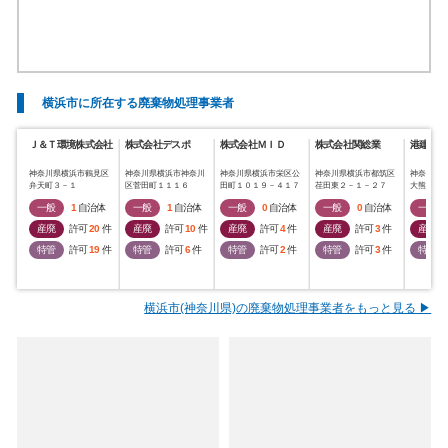
横浜市に所在する廃棄物処理事業者
Ｊ＆Ｔ環境株式会社
株式会社デスポ
株式会社ＭＩＤ
株式会社関総業
港建物産
神奈川県横浜市鶴見区
神奈川県横浜市神奈川
神奈川県横浜市栄区公
神奈川県横浜市都筑区
神奈川県
弁天町３－１
区菅田町１１１６
田町１０１９－４１７
荏田東２－１－２７
大熊町３
一般
1
自治体
一般
1
自治体
一般
0
自治体
一般
0
自治体
一般
産廃
許可
20
件
産廃
許可
10
件
産廃
許可
4
件
産廃
許可
3
件
産廃
特管
許可
19
件
特管
許可
6
件
特管
許可
2
件
特管
許可
3
件
特管
横浜市(神奈川県)の廃棄物処理事業者をもっと見る ▶