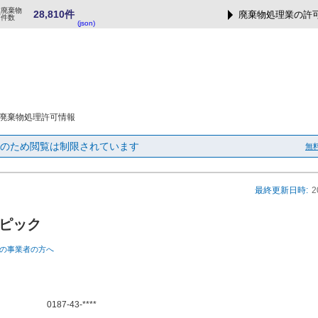
業廃棄物
28,810件
廃棄物処理業の許
可件数
(json)
廃棄物処理許可情報
のため閲覧は制限されています
無
最終更新日時:
2
ピック
の事業者の方へ
0187-43-****