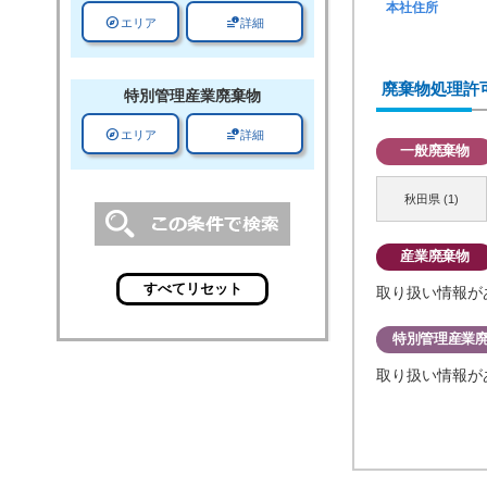
本社住所
explore
data_info_alert
エリア
詳細
廃棄物処理許
特別管理
産業廃棄物
explore
data_info_alert
エリア
詳細
一般廃棄物
秋田県 (1)
産業廃棄物
取り扱い情報が
特別管理産業
取り扱い情報が