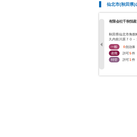
仙北市(秋田県
有限会社千秋恒産
秋田県仙北市角館
久内前川原７０－
一般
0
自治体
産廃
許可
5
件
特管
許可
1
件