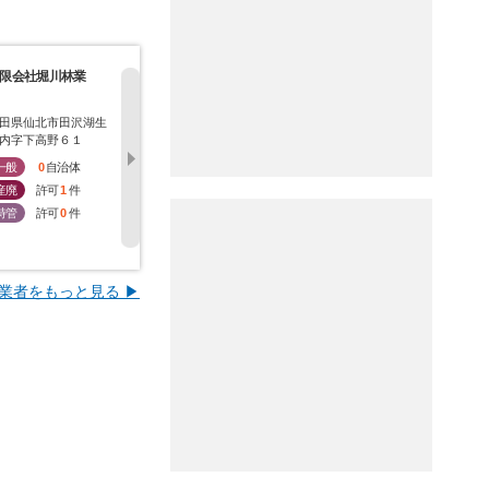
限会社堀川林業
株式会社高喜
万六建設株式会社
株式会社飯
田県仙北市田沢湖生
秋田県仙北市田沢湖生
秋田県仙北市田沢湖生
秋田県仙北
内字下高野６１
保内字宮ノ前１２
保内字上滝沢８２－１
松字本町２
一般
0
自治体
一般
0
自治体
一般
0
自治体
一般
0
産廃
許可
1
件
産廃
許可
1
件
産廃
許可
1
件
産廃
許
特管
許可
0
件
特管
許可
0
件
特管
許可
1
件
特管
許
業者をもっと見る ▶