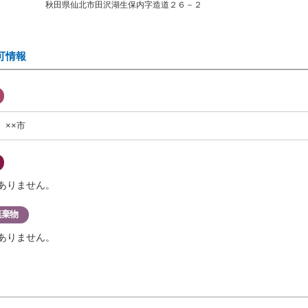
秋田県仙北市田沢湖生保内字造道２６－２
可情報
××市
ありません。
廃棄物
ありません。