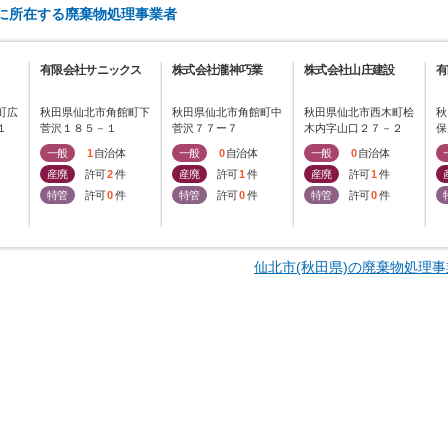
)に所在する廃棄物処理事業者
有限会社サニックス
株式会社瀧神巧業
株式会社山庄建設
有
町広
秋田県仙北市角館町下
秋田県仙北市角館町中
秋田県仙北市西木町桧
秋
１
菅沢１８５－１
菅沢７７ー７
木内字山口２７－２
保
一般
1
自治体
一般
0
自治体
一般
0
自治体
産廃
許可
2
件
産廃
許可
1
件
産廃
許可
1
件
特管
許可
0
件
特管
許可
0
件
特管
許可
0
件
仙北市(秋田県)の廃棄物処理事