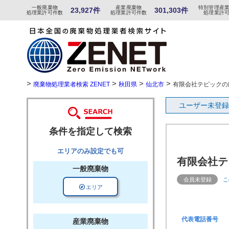
一般
廃棄物
産
業
廃
棄物
特
別
管
理産
23,927件
301,303件
処理業許可件数
処理業許可件数
処理業許
>
>
>
>
廃棄物処理業者検索 ZENET
秋田県
仙北市
有限会社テピックの
ユーザー未登録
条件を指定して検索
エリアのみ設定でも可
有限会社テ
一般廃棄物
会員未登録
こ
explore
エリア
代表電話番号
産業廃棄物