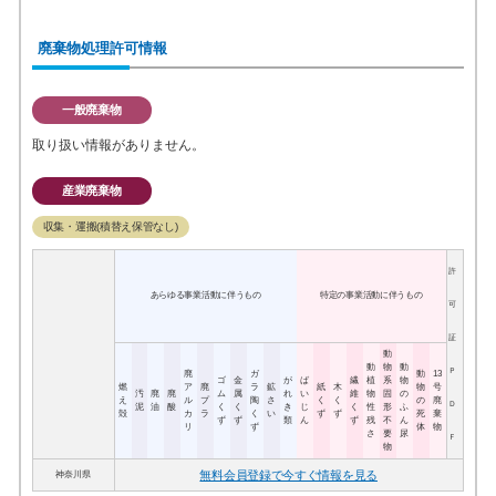
廃棄物処理許可情報
一般廃棄物
取り扱い情報がありません。
産業廃棄物
収集・運搬(積替え保管なし)
許
あらゆる事業活動に伴うもの
特定の事業活動に伴うもの
可
証
動
動
物
動
Ｐ
廃
ガ
動
13
ゴ
金
が
ば
繊
植
系
物
燃
ア
廃
ラ
鉱
紙
木
物
号
汚
廃
廃
ム
属
れ
い
維
物
固
の
え
ル
プ
陶
さ
く
く
の
廃
Ｄ
泥
油
酸
く
く
き
じ
く
性
形
ふ
殻
カ
ラ
く
い
ず
ず
死
棄
ず
ず
類
ん
ず
残
不
ん
リ
ず
体
物
さ
要
尿
Ｆ
物
無料会員登録で今すぐ情報を見る
神奈川県