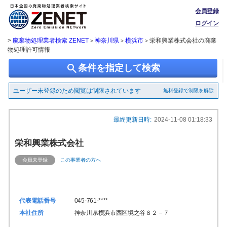
会員登録
ログイン
>
廃棄物処理業者検索 ZENET
神奈川県
横浜市
栄和興業株式会社の廃棄
>
>
>
物処理許可情報
search
条件を指定して検索
ユーザー未登録のため閲覧は制限されています
無料登録で制限を解除
最終更新日時:
2024-11-08 01:18:33
栄和興業株式会社
会員未登録
この事業者の方へ
代表電話番号
045-761-****
本社住所
神奈川県横浜市西区境之谷８２－７