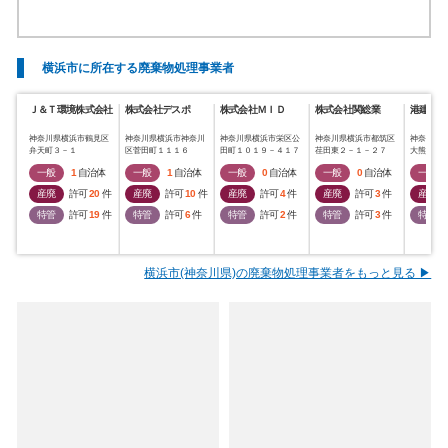
横浜市に所在する廃棄物処理事業者
Ｊ＆Ｔ環境株式会社
株式会社デスポ
株式会社ＭＩＤ
株式会社関総業
港建物産
神奈川県横浜市鶴見区
神奈川県横浜市神奈川
神奈川県横浜市栄区公
神奈川県横浜市都筑区
神奈川県
弁天町３－１
区菅田町１１１６
田町１０１９－４１７
荏田東２－１－２７
大熊町３
一般
1
自治体
一般
1
自治体
一般
0
自治体
一般
0
自治体
一般
産廃
許可
20
件
産廃
許可
10
件
産廃
許可
4
件
産廃
許可
3
件
産廃
特管
許可
19
件
特管
許可
6
件
特管
許可
2
件
特管
許可
3
件
特管
横浜市(神奈川県)の廃棄物処理事業者をもっと見る ▶