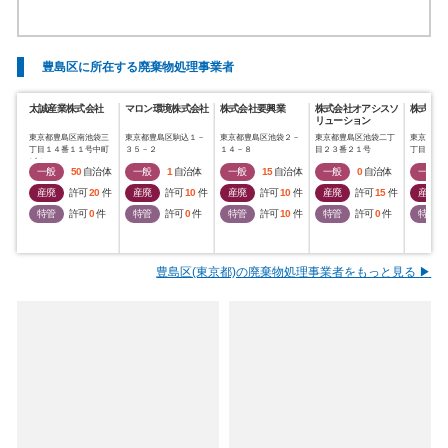
豊島区に所在する廃棄物処理事業者
太誠産業株式会社
マロン環境株式会社
株式会社要興業
株式会社オアシスソ
株式会社
リューション
東京都豊島区南池袋三
東京都豊島区駒込１－
東京都豊島区池袋２－
東京都豊島区池袋二丁
東京都豊
丁目１４番１１号中町
３５－２
１４－８
目２３番２１号
丁目３４
ビル
一般
50
自治体
一般
1
自治体
一般
15
自治体
一般
0
自治体
一般
産廃
許可
20
件
産廃
許可
10
件
産廃
許可
10
件
産廃
許可
15
件
産廃
特管
許可
0
件
特管
許可
0
件
特管
許可
10
件
特管
許可
0
件
特管
豊島区(東京都)の廃棄物処理事業者をもっと見る ▶