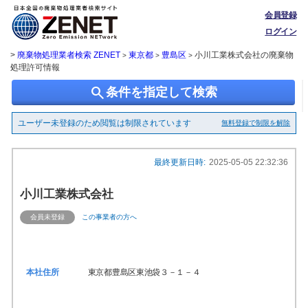
会員登録
ログイン
>
廃棄物処理業者検索 ZENET
東京都
豊島区
小川工業株式会社の廃棄物
>
>
>
処理許可情報
search
条件を指定して検索
ユーザー未登録のため閲覧は制限されています
無料登録で制限を解除
最終更新日時:
2025-05-05 22:32:36
小川工業株式会社
会員未登録
この事業者の方へ
本社住所
東京都豊島区東池袋３－１－４