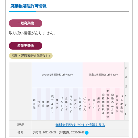
廃棄物処理許可情報
一般廃棄物
取り扱い情報がありません。
産業廃棄物
収集・運搬(積替え保管なし)
許
あらゆる事業活動に伴うもの
特定の事業活動に伴うもの
可
証
動
動
物
動
Ｐ
廃
ガ
動
13
ゴ
金
が
ば
繊
植
系
物
燃
ア
廃
ラ
鉱
紙
木
物
号
汚
廃
廃
ム
属
れ
い
維
物
固
の
え
ル
プ
陶
さ
く
く
の
廃
Ｄ
泥
油
酸
く
く
き
じ
く
性
形
ふ
殻
カ
ラ
く
い
ず
ず
死
棄
ず
ず
類
ん
ず
残
不
ん
リ
ず
体
物
さ
要
尿
Ｆ
物
無料会員登録で今すぐ情報を見る
群馬県
circle
備考
許可日: 2021-09-29 許可期限: 2026-09-28