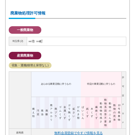
廃棄物処理許可情報
一般廃棄物
××市
××町
埼玉県 (2)
産業廃棄物
収集・運搬(積替え保管なし)
許
あらゆる事業活動に伴うもの
特定の事業活動に伴うもの
可
証
動
動
物
動
Ｐ
廃
ガ
動
13
ゴ
金
が
ば
繊
植
系
物
燃
ア
廃
ラ
鉱
紙
木
物
号
汚
廃
廃
ム
属
れ
い
維
物
固
の
え
ル
プ
陶
さ
く
く
の
廃
Ｄ
泥
油
酸
く
く
き
じ
く
性
形
ふ
殻
カ
ラ
く
い
ず
ず
死
棄
ず
ず
類
ん
ず
残
不
ん
リ
ず
体
物
さ
要
尿
Ｆ
物
無料会員登録で今すぐ情報を見る
群馬県