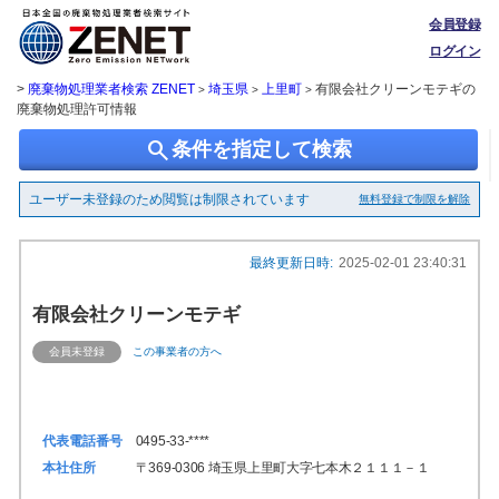
会員登録
ログイン
>
廃棄物処理業者検索 ZENET
埼玉県
上里町
有限会社クリーンモテギの
>
>
>
廃棄物処理許可情報
search
条件を指定して検索
ユーザー未登録のため閲覧は制限されています
無料登録で制限を解除
最終更新日時:
2025-02-01 23:40:31
有限会社クリーンモテギ
会員未登録
この事業者の方へ
代表電話番号
0495-33-****
本社住所
〒369-0306 埼玉県上里町大字七本木２１１１－１