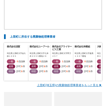
上里町に所在する廃棄物処理事業者
株式会社須賀
株式会社ユーアール
株式会社アライサー
株式会社本郷組
大橋工業
ビス工業
埼玉県上里町大字金久
埼玉県上里町大字七本
埼玉県上里町大字帯刀
埼玉県上里町大字嘉美
埼玉県上
保１０９５
木３５５５番地２９
２５７
１３３７番地
木３１７
一般
0
自治体
一般
0
自治体
一般
1
自治体
一般
0
自治体
一般
産廃
許可
9
件
産廃
許可
8
件
産廃
許可
4
件
産廃
許可
3
件
産廃
特管
許可
0
件
特管
許可
0
件
特管
許可
0
件
特管
許可
0
件
特管
上里町(埼玉県)の廃棄物処理事業者をもっと見る ▶