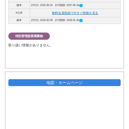
circle
備考
許可日: 2022-06-20 許可期限: 2027-06-19
無料会員登録で今すぐ情報を見る
埼玉県
circle
備考
許可日: 2024-02-08 許可期限: 2029-01-18
特別管理産業廃棄物
取り扱い情報がありません。
地図・ホームページ