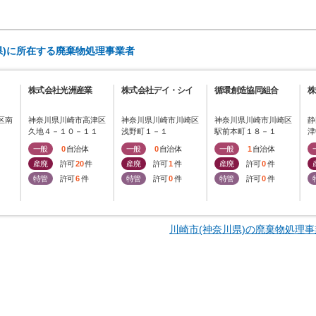
県)に所在する廃棄物処理事業者
株式会社光洲産業
株式会社デイ・シイ
循環創造協同組合
株
区南
神奈川県川崎市高津区
神奈川県川崎市川崎区
神奈川県川崎市川崎区
静
久地４－１０－１１
浅野町１－１
駅前本町１８－１
津
一般
0
自治体
一般
0
自治体
一般
1
自治体
産廃
許可
20
件
産廃
許可
1
件
産廃
許可
0
件
特管
許可
6
件
特管
許可
0
件
特管
許可
0
件
川崎市(神奈川県)の廃棄物処理事