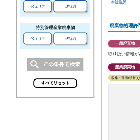
本社住所
explore
data_info_alert
エリア
詳細
廃棄物処理許
特別管理
産業廃棄物
explore
data_info_alert
エリア
詳細
一般廃棄物
取り扱い情報が
産業廃棄物
収集・運搬(積替え