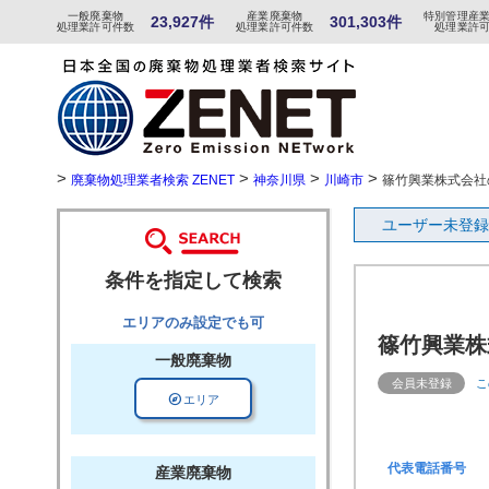
一般
廃棄物
産
業
廃
棄物
特
別
管
理産
23,927件
301,303件
処理業許可件数
処理業許可件数
処理業許
>
>
>
>
廃棄物処理業者検索 ZENET
神奈川県
川崎市
篠竹興業株式会社
ユーザー未登録
条件を指定して検索
エリアのみ設定でも可
篠竹興業株
一般廃棄物
会員未登録
こ
explore
エリア
代表電話番号
産業廃棄物