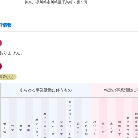
神奈川県川崎市川崎区千鳥町７番１号
可情報
ありません。
保管なし)
あらゆる事業活動に伴うもの
特定の事業活動に
ガ
ラ
ス
廃
コ
動
プ
ン
動
物
廃
ラ
ゴ
金
ク
が
ば
繊
植
系
燃
ア
鉱
紙
木
汚
廃
廃
ス
ム
属
リ
れ
い
維
物
固
え
ル
さ
く
く
泥
油
酸
チ
く
く
ー
き
じ
く
性
形
殻
カ
い
ず
ず
ッ
ず
ず
ト
類
ん
ず
残
不
リ