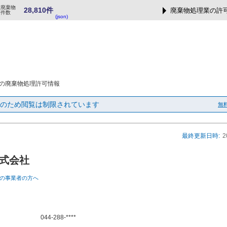
業廃棄物
28,810件
廃棄物処理業の許
可件数
(json)
の廃棄物処理許可情報
のため閲覧は制限されています
無
最終更新日時:
2
式会社
の事業者の方へ
044-288-****