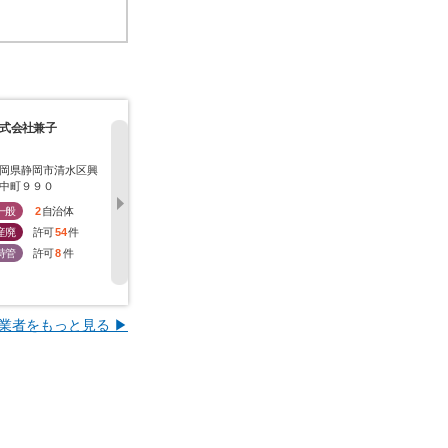
式会社兼子
三協興産株式会社
三立処理工業株式会
株式会社宮
社
岡県静岡市清水区興
神奈川県川崎市川崎区
神奈川県川崎市川崎区
愛知県清須
中町９９０
扇町１２－３
浅田４－１６－７
９３
一般
2
自治体
一般
0
自治体
一般
1
自治体
一般
2
産廃
許可
54
件
産廃
許可
28
件
産廃
許可
19
件
産廃
許
特管
許可
8
件
特管
許可
27
件
特管
許可
18
件
特管
許
業者をもっと見る ▶