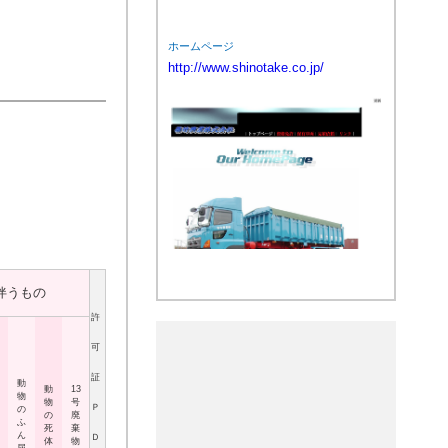
ホームページ
http://www.shinotake.co.jp/
伴うもの
許
可
証
動
動
13
物
物
号
Ｐ
の
の
廃
ふ
死
棄
ん
Ｄ
体
物