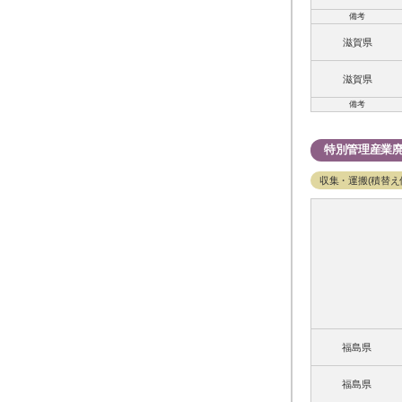
備考
滋賀県
滋賀県
備考
特別管理産業
収集・運搬(積替え
福島県
福島県