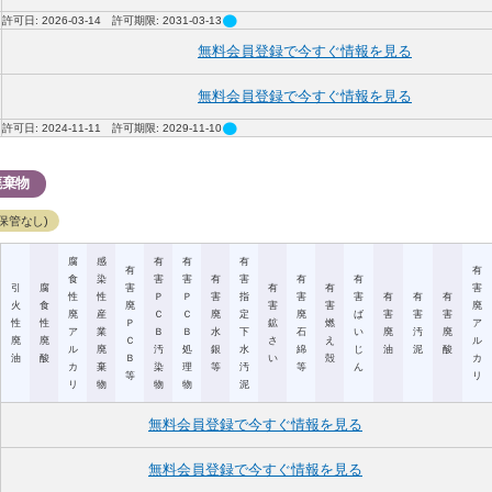
circle
許可日: 2026-03-14 許可期限: 2031-03-13
無料会員登録で今すぐ情報を見る
無料会員登録で今すぐ情報を見る
circle
許可日: 2024-11-11 許可期限: 2029-11-10
廃棄物
保管なし)
腐
感
有
有
有
有
有
食
染
害
害
有
害
有
有
引
腐
害
有
有
害
性
性
Ｐ
Ｐ
害
指
害
害
有
有
有
火
食
廃
害
害
廃
廃
産
Ｃ
Ｃ
廃
定
廃
ば
害
害
害
性
性
Ｐ
鉱
燃
ア
ア
業
Ｂ
Ｂ
水
下
石
い
廃
汚
廃
廃
廃
Ｃ
さ
え
ル
ル
廃
汚
処
銀
水
綿
じ
油
泥
酸
油
酸
Ｂ
い
殻
カ
カ
棄
染
理
等
汚
等
ん
等
リ
リ
物
物
物
泥
無料会員登録で今すぐ情報を見る
無料会員登録で今すぐ情報を見る