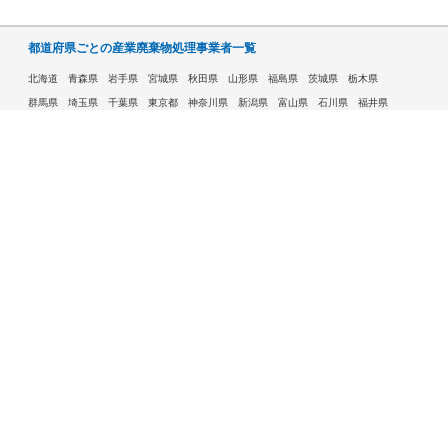
都道府県ごとの産業廃棄物処理事業者一覧
北海道
青森県
岩手県
宮城県
秋田県
山形県
福島県
茨城県
栃木県
群馬県
埼玉県
千葉県
東京都
神奈川県
新潟県
富山県
石川県
福井県
山梨県
長野県
岐阜県
静岡県
愛知県
三重県
滋賀県
京都府
大阪府
兵庫県
奈良県
和歌山県
鳥取県
島根県
岡山県
広島県
山口県
徳島県
香川県
愛媛県
高知県
福岡県
佐賀県
長崎県
熊本県
大分県
宮崎県
鹿児島県
沖縄県
許可自治体である市ごとの産業廃棄物処理事業者一覧
札幌市
旭川市
函館市
青森市
八戸市
盛岡市
仙台市
秋田市
山形市
郡山市
いわき市
福島市
宇都宮市
前橋市
高崎市
さいたま市
川越市
越谷市
川口市
千葉市
船橋市
柏市
八王子市
横浜市
川崎市
相模原市
横須賀市
新潟市
富山市
金沢市
福井市
甲府市
長野市
岐阜市
静岡市
浜松市
名古屋市
豊田市
豊橋市
岡崎市
大津市
京都市
大阪市
堺市
高槻市
東大阪市
豊中市
枚方市
八尾市
寝屋川市
神戸市
姫路市
西宮市
尼崎市
明石市
奈良市
和歌山市
鳥取市
松江市
岡山市
倉敷市
広島市
福山市
呉市
下関市
高松市
松山市
高知市
北九州市
福岡市
久留米市