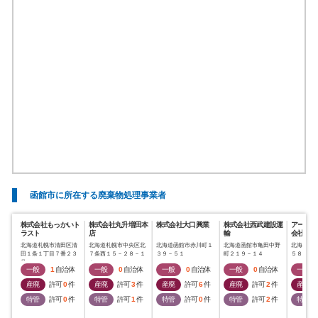
函館市に所在する廃棄物処理事業者
株式会社もっかいト
株式会社丸升増田本
株式会社大口興業
株式会社西武建設運
アークジ
ラスト
店
輸
会社
北海道札幌市清田区清
北海道札幌市中央区北
北海道函館市赤川町１
北海道函館市亀田中野
北海道函
田１条１丁目７番２３
７条西１５－２８－１
３９－５１
町２１９－１４
５８９番
号
１
一般
1
自治体
一般
0
自治体
一般
0
自治体
一般
0
自治体
一般
産廃
許可
0
件
産廃
許可
3
件
産廃
許可
6
件
産廃
許可
2
件
産廃
特管
許可
0
件
特管
許可
1
件
特管
許可
0
件
特管
許可
2
件
特管