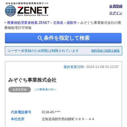
会員登録
ログイン
>
廃棄物処理業者検索 ZENET
北海道
函館市
みぞぐち事業株式会社の廃
>
>
>
棄物処理許可情報
search
条件を指定して検索
ユーザー未登録のため閲覧は制限されています
無料登録で制限を解除
最終更新日時:
2024-11-08 01:12:07
みぞぐち事業株式会社
会員未登録
この事業者の方へ
代表電話番号
0138-45-****
本社住所
北海道函館市西桔梗町５８９－４４