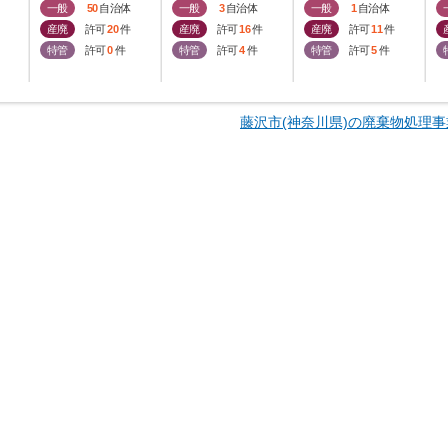
一般
50
自治体
一般
3
自治体
一般
1
自治体
産廃
許可
20
件
産廃
許可
16
件
産廃
許可
11
件
特管
許可
0
件
特管
許可
4
件
特管
許可
5
件
藤沢市(神奈川県)の廃棄物処理事