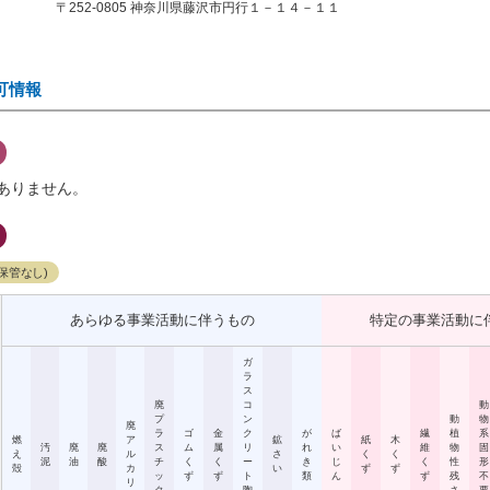
〒252-0805 神奈川県藤沢市円行１－１４－１１
可情報
ありません。
保管なし)
あらゆる事業活動に伴うもの
特定の事業活動に
ガ
ラ
ス
廃
コ
動
プ
ン
動
物
廃
ラ
ゴ
金
ク
が
ば
繊
植
系
燃
ア
鉱
紙
木
汚
廃
廃
ス
ム
属
リ
れ
い
維
物
固
え
ル
さ
く
く
泥
油
酸
チ
く
く
ー
き
じ
く
性
形
殻
カ
い
ず
ず
ッ
ず
ず
ト
類
ん
ず
残
不
リ