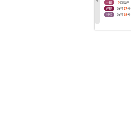
一般
0
自治体
産廃
許可
27
件
特管
許可
15
件