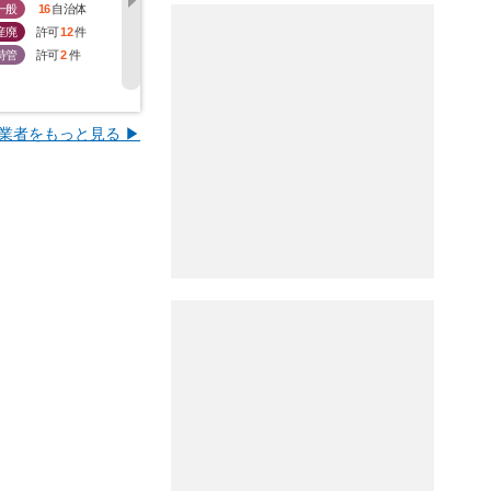
一般
16
自治体
一般
2
自治体
一般
0
自治体
一般
6
産廃
許可
12
件
産廃
許可
4
件
産廃
許可
8
件
産廃
許
特管
許可
2
件
特管
許可
0
件
特管
許可
2
件
特管
許
業者をもっと見る ▶