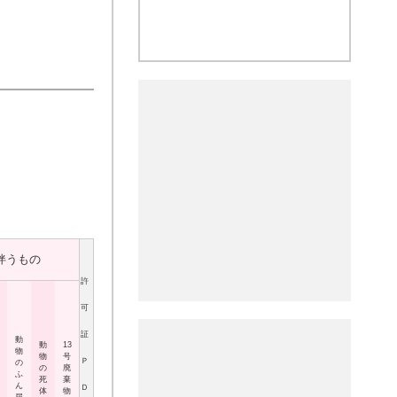
伴うもの
許
可
証
動
動
13
物
物
号
Ｐ
の
の
廃
ふ
死
棄
ん
Ｄ
体
物