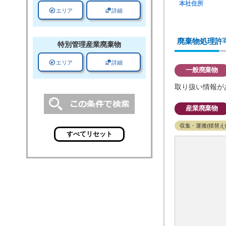
本社住所
explore
data_info_alert
エリア
詳細
廃棄物処理許
特別管理
産業廃棄物
explore
data_info_alert
エリア
詳細
一般廃棄物
取り扱い情報が
産業廃棄物
収集・運搬(積替え