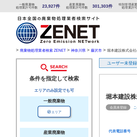
一般
廃棄物
産
業
廃
棄物
特
別
管
理産
23,927件
301,303件
処理業許可件数
処理業許可件数
処理業許
>
>
>
>
廃棄物処理業者検索 ZENET
神奈川県
藤沢市
堀本建設株式会社
ユーザー未登録
条件を指定して検索
エリアのみ設定でも可
堀本建設株
一般廃棄物
会員未登録
こ
explore
エリア
代表電話番号
産業廃棄物