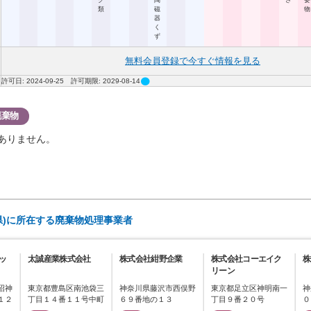
ク
陶
さ
要
類
磁
物
器
く
ず
無料会員登録で今すぐ情報を見る
circle
許可日: 2024-09-25 許可期限: 2029-08-14
廃棄物
ありません。
県)に所在する廃棄物処理事業者
ッ
太誠産業株式会社
株式会社紺野企業
株式会社コーエイク
株
リーン
沼神
東京都豊島区南池袋三
神奈川県藤沢市西俣野
東京都足立区神明南一
神
１２
丁目１４番１１号中町
６９番地の１３
丁目９番２０号
０
ビル