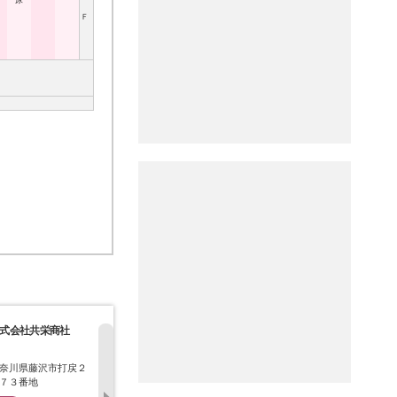
尿
Ｆ
式会社共栄商社
株式会社山室
株式会社金沢工業
株式会社服
奈川県藤沢市打戻２
東京都台東区元浅草２
神奈川県藤沢市湘南台
神奈川県藤
７３番地
－２－１５
４－１０－２５
－２４２２