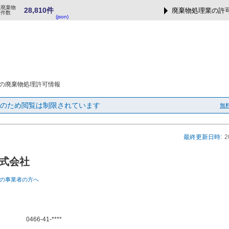
業廃棄物
28,810件
廃棄物処理業の許
可件数
(json)
の廃棄物処理許可情報
のため閲覧は制限されています
無
最終更新日時:
2
式会社
の事業者の方へ
0466-41-****