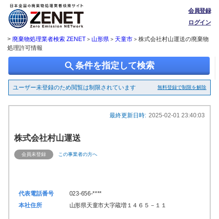
会員登録
ログイン
>
廃棄物処理業者検索 ZENET
山形県
天童市
株式会社村山運送の廃棄物
>
>
>
処理許可情報
search
条件を指定して検索
ユーザー未登録のため閲覧は制限されています
無料登録で制限を解除
最終更新日時:
2025-02-01 23:40:03
株式会社村山運送
会員未登録
この事業者の方へ
代表電話番号
023-656-****
本社住所
山形県天童市大字蔵増１４６５－１１