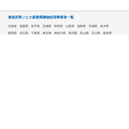
都道府県ごとの産業廃棄物処理事業者一覧
北海道
青森県
岩手県
宮城県
秋田県
山形県
福島県
茨城県
栃木県
群馬県
埼玉県
千葉県
東京都
神奈川県
新潟県
富山県
石川県
福井県
山梨県
長野県
岐阜県
静岡県
愛知県
三重県
滋賀県
京都府
大阪府
兵庫県
奈良県
和歌山県
鳥取県
島根県
岡山県
広島県
山口県
徳島県
香川県
愛媛県
高知県
福岡県
佐賀県
長崎県
熊本県
大分県
宮崎県
鹿児島県
沖縄県
許可自治体である市ごとの産業廃棄物処理事業者一覧
札幌市
旭川市
函館市
青森市
八戸市
盛岡市
仙台市
秋田市
山形市
郡山市
いわき市
福島市
宇都宮市
前橋市
高崎市
さいたま市
川越市
越谷市
川口市
千葉市
船橋市
柏市
八王子市
横浜市
川崎市
相模原市
横須賀市
新潟市
富山市
金沢市
福井市
甲府市
長野市
岐阜市
静岡市
浜松市
名古屋市
豊田市
豊橋市
岡崎市
大津市
京都市
大阪市
堺市
高槻市
東大阪市
豊中市
枚方市
八尾市
寝屋川市
神戸市
姫路市
西宮市
尼崎市
明石市
奈良市
和歌山市
鳥取市
松江市
岡山市
倉敷市
広島市
福山市
呉市
下関市
高松市
松山市
高知市
北九州市
福岡市
久留米市