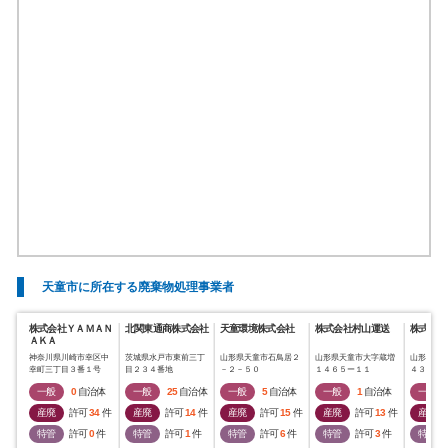
天童市に所在する廃棄物処理事業者
株式会社ＹＡＭＡＮ
北関東通商株式会社
天童環境株式会社
株式会社村山運送
株式会社
ＡＫＡ
神奈川県川崎市幸区中
茨城県水戸市東前三丁
山形県天童市石鳥居２
山形県天童市大字蔵増
山形県天
幸町三丁目３番１号
目２３４番地
－２－５０
１４６５ー１１
４３６番
一般
0
自治体
一般
25
自治体
一般
5
自治体
一般
1
自治体
一般
産廃
許可
34
件
産廃
許可
14
件
産廃
許可
15
件
産廃
許可
13
件
産廃
特管
許可
0
件
特管
許可
1
件
特管
許可
6
件
特管
許可
3
件
特管