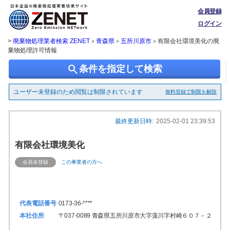
会員登録
ログイン
>
廃棄物処理業者検索 ZENET
青森県
五所川原市
有限会社環境美化の廃
>
>
>
棄物処理許可情報
search
条件を指定して検索
ユーザー未登録のため閲覧は制限されています
無料登録で制限を解除
最終更新日時:
2025-02-01 23:39:53
有限会社環境美化
会員未登録
この事業者の方へ
代表電話番号
0173-36-****
本社住所
〒037-0089 青森県五所川原市大字藻川字村崎６０７－２