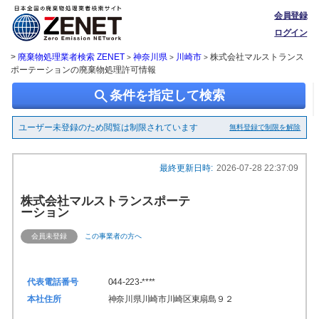
会員登録
ログイン
>
廃棄物処理業者検索 ZENET
神奈川県
川崎市
株式会社マルストランス
>
>
>
ポーテーションの廃棄物処理許可情報
search
条件を指定して検索
ユーザー未登録のため閲覧は制限されています
無料登録で制限を解除
最終更新日時:
2026-07-28 22:37:09
株式会社マルストランスポーテ
ーション
会員未登録
この事業者の方へ
代表電話番号
044-223-****
本社住所
神奈川県川崎市川崎区東扇島９２