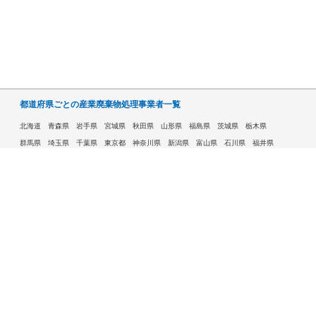
都道府県ごとの産業廃棄物処理事業者一覧
北海道
青森県
岩手県
宮城県
秋田県
山形県
福島県
茨城県
栃木県
群馬県
埼玉県
千葉県
東京都
神奈川県
新潟県
富山県
石川県
福井県
山梨県
長野県
岐阜県
静岡県
愛知県
三重県
滋賀県
京都府
大阪府
兵庫県
奈良県
和歌山県
鳥取県
島根県
岡山県
広島県
山口県
徳島県
香川県
愛媛県
高知県
福岡県
佐賀県
長崎県
熊本県
大分県
宮崎県
鹿児島県
沖縄県
許可自治体である市ごとの産業廃棄物処理事業者一覧
札幌市
旭川市
函館市
青森市
八戸市
盛岡市
仙台市
秋田市
山形市
郡山市
いわき市
福島市
宇都宮市
前橋市
高崎市
さいたま市
川越市
越谷市
川口市
千葉市
船橋市
柏市
八王子市
横浜市
川崎市
相模原市
横須賀市
新潟市
富山市
金沢市
福井市
甲府市
長野市
岐阜市
静岡市