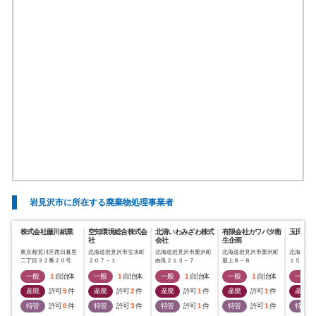
岩見沢市に所在する廃棄物処理事業者
株式会社藤川紙業
空知環境総合株式会
北清いわみざわ株式
有限会社カワバタ衛
玉田産業
社
会社
生企画
東京都荒川区西日暮里
北海道岩見沢市宝水町
北海道岩見沢市栗沢町
北海道岩見沢市栗沢町
北海道岩
二丁目３２番２０号
２０７－１
由良２１３－７
最上８－８
１５－３
一般
1
自治体
一般
1
自治体
一般
1
自治体
一般
1
自治体
一般
産廃
許可
9
件
産廃
許可
2
件
産廃
許可
1
件
産廃
許可
1
件
産廃
特管
許可
0
件
特管
許可
3
件
特管
許可
1
件
特管
許可
1
件
特管