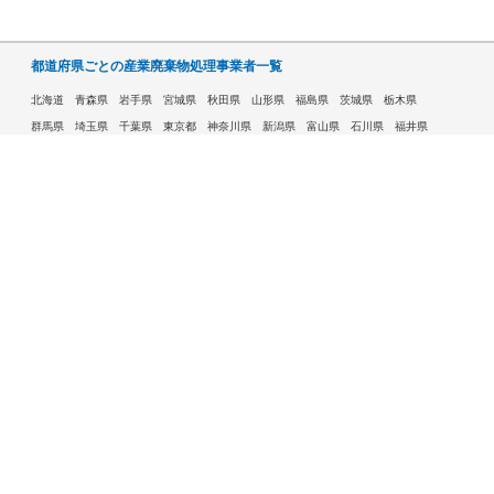
都道府県ごとの産業廃棄物処理事業者一覧
北海道
青森県
岩手県
宮城県
秋田県
山形県
福島県
茨城県
栃木県
群馬県
埼玉県
千葉県
東京都
神奈川県
新潟県
富山県
石川県
福井県
山梨県
長野県
岐阜県
静岡県
愛知県
三重県
滋賀県
京都府
大阪府
兵庫県
奈良県
和歌山県
鳥取県
島根県
岡山県
広島県
山口県
徳島県
香川県
愛媛県
高知県
福岡県
佐賀県
長崎県
熊本県
大分県
宮崎県
鹿児島県
沖縄県
許可自治体である市ごとの産業廃棄物処理事業者一覧
札幌市
旭川市
函館市
青森市
八戸市
盛岡市
仙台市
秋田市
山形市
郡山市
いわき市
福島市
宇都宮市
前橋市
高崎市
さいたま市
川越市
越谷市
川口市
千葉市
船橋市
柏市
八王子市
横浜市
川崎市
相模原市
横須賀市
新潟市
富山市
金沢市
福井市
甲府市
長野市
岐阜市
静岡市
浜松市
名古屋市
豊田市
豊橋市
岡崎市
大津市
京都市
大阪市
堺市
高槻市
東大阪市
豊中市
枚方市
八尾市
寝屋川市
神戸市
姫路市
西宮市
尼崎市
明石市
奈良市
和歌山市
鳥取市
松江市
岡山市
倉敷市
広島市
福山市
呉市
下関市
高松市
松山市
高知市
北九州市
福岡市
久留米市