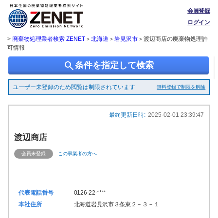
会員登録
ログイン
>
廃棄物処理業者検索 ZENET
北海道
岩見沢市
渡辺商店の廃棄物処理許
>
>
>
可情報
search
条件を指定して検索
ユーザー未登録のため閲覧は制限されています
無料登録で制限を解除
最終更新日時:
2025-02-01 23:39:47
渡辺商店
会員未登録
この事業者の方へ
代表電話番号
0126-22-****
本社住所
北海道岩見沢市３条東２－３－１