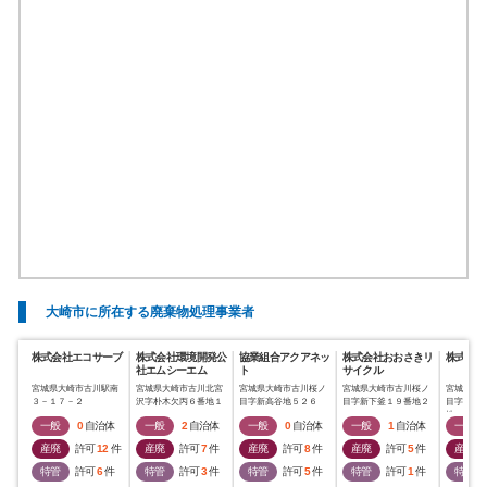
大崎市に所在する廃棄物処理事業者
株式会社エコサーブ
株式会社環境開発公
協業組合アクアネッ
株式会社おおさきリ
株式会社
社エムシーエム
ト
サイクル
宮城県大崎市古川駅南
宮城県大崎市古川北宮
宮城県大崎市古川桜ノ
宮城県大崎市古川桜ノ
宮城県大
３－１７－２
沢字朴木欠丙６番地１
目字新高谷地５２６
目字新下釜１９番地２
目字新下
地
一般
0
自治体
一般
2
自治体
一般
0
自治体
一般
1
自治体
一般
産廃
許可
12
件
産廃
許可
7
件
産廃
許可
8
件
産廃
許可
5
件
産廃
特管
許可
6
件
特管
許可
3
件
特管
許可
5
件
特管
許可
1
件
特管