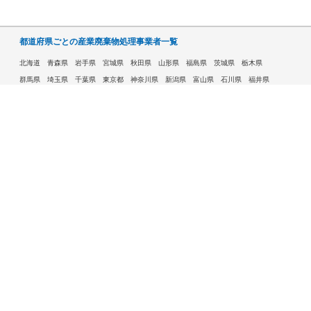
都道府県ごとの産業廃棄物処理事業者一覧
北海道
青森県
岩手県
宮城県
秋田県
山形県
福島県
茨城県
栃木県
群馬県
埼玉県
千葉県
東京都
神奈川県
新潟県
富山県
石川県
福井県
山梨県
長野県
岐阜県
静岡県
愛知県
三重県
滋賀県
京都府
大阪府
兵庫県
奈良県
和歌山県
鳥取県
島根県
岡山県
広島県
山口県
徳島県
香川県
愛媛県
高知県
福岡県
佐賀県
長崎県
熊本県
大分県
宮崎県
鹿児島県
沖縄県
許可自治体である市ごとの産業廃棄物処理事業者一覧
札幌市
旭川市
函館市
青森市
八戸市
盛岡市
仙台市
秋田市
山形市
郡山市
いわき市
福島市
宇都宮市
前橋市
高崎市
さいたま市
川越市
越谷市
川口市
千葉市
船橋市
柏市
八王子市
横浜市
川崎市
相模原市
横須賀市
新潟市
富山市
金沢市
福井市
甲府市
長野市
岐阜市
静岡市
浜松市
名古屋市
豊田市
豊橋市
岡崎市
大津市
京都市
大阪市
堺市
高槻市
東大阪市
豊中市
枚方市
八尾市
寝屋川市
神戸市
姫路市
西宮市
尼崎市
明石市
奈良市
和歌山市
鳥取市
松江市
岡山市
倉敷市
広島市
福山市
呉市
下関市
高松市
松山市
高知市
北九州市
福岡市
久留米市