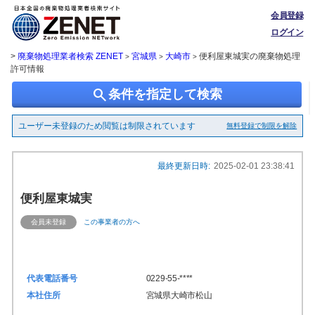
会員登録
ログイン
>
廃棄物処理業者検索 ZENET
宮城県
大崎市
便利屋東城実の廃棄物処理
>
>
>
許可情報
search
条件を指定して検索
ユーザー未登録のため閲覧は制限されています
無料登録で制限を解除
最終更新日時:
2025-02-01 23:38:41
便利屋東城実
会員未登録
この事業者の方へ
代表電話番号
0229-55-****
本社住所
宮城県大崎市松山