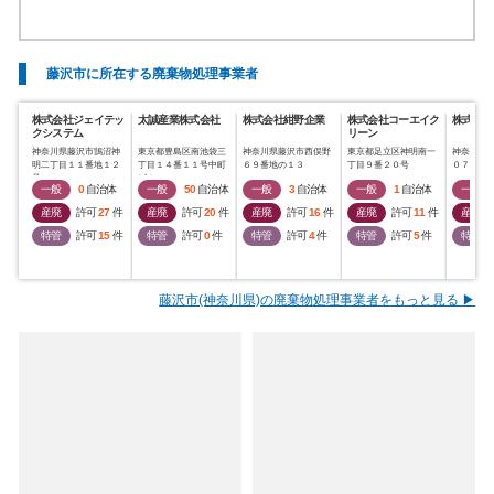
藤沢市に所在する廃棄物処理事業者
株式会社ジェイテッ
太誠産業株式会社
株式会社紺野企業
株式会社コーエイク
株式会社
クシステム
リーン
神奈川県藤沢市鵠沼神
東京都豊島区南池袋三
神奈川県藤沢市西俣野
東京都足立区神明南一
神奈川県
明二丁目１１番地１２
丁目１４番１１号中町
６９番地の１３
丁目９番２０号
０７３番
号
ビル
一般
0
自治体
一般
50
自治体
一般
3
自治体
一般
1
自治体
一般
産廃
許可
27
件
産廃
許可
20
件
産廃
許可
16
件
産廃
許可
11
件
産廃
特管
許可
15
件
特管
許可
0
件
特管
許可
4
件
特管
許可
5
件
特管
藤沢市(神奈川県)の廃棄物処理事業者をもっと見る ▶