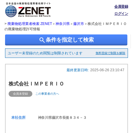
会員登録
ログイン
>
廃棄物処理業者検索 ZENET
神奈川県
藤沢市
株式会社ＩＭＰＥＲＩＯ
>
>
>
の廃棄物処理許可情報
search
条件を指定して検索
ユーザー未登録のため閲覧は制限されています
無料登録で制限を解除
最終更新日時:
2025-06-26 23:10:47
株式会社ＩＭＰＥＲＩＯ
会員未登録
この事業者の方へ
本社住所
神奈川県藤沢市長後８３４－３