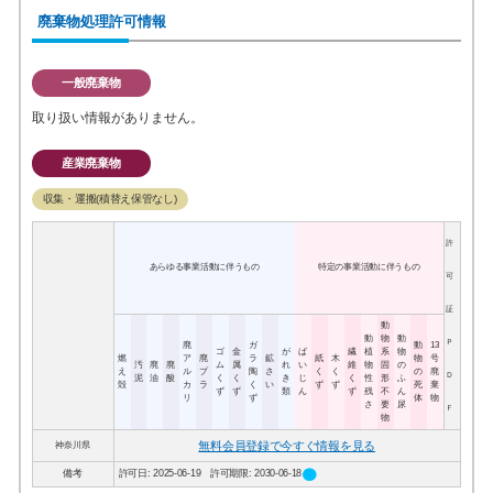
廃棄物処理許可情報
一般廃棄物
取り扱い情報がありません。
産業廃棄物
収集・運搬(積替え保管なし)
許
あらゆる事業活動に伴うもの
特定の事業活動に伴うもの
可
証
動
動
物
動
Ｐ
廃
ガ
動
13
ゴ
金
が
ば
繊
植
系
物
燃
ア
廃
ラ
鉱
紙
木
物
号
汚
廃
廃
ム
属
れ
い
維
物
固
の
え
ル
プ
陶
さ
く
く
の
廃
Ｄ
泥
油
酸
く
く
き
じ
く
性
形
ふ
殻
カ
ラ
く
い
ず
ず
死
棄
ず
ず
類
ん
ず
残
不
ん
リ
ず
体
物
さ
要
尿
Ｆ
物
無料会員登録で今すぐ情報を見る
神奈川県
circle
備考
許可日: 2025-06-19 許可期限: 2030-06-18