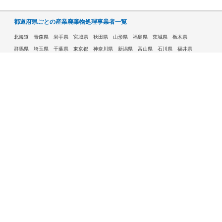
都道府県ごとの産業廃棄物処理事業者一覧
北海道
青森県
岩手県
宮城県
秋田県
山形県
福島県
茨城県
栃木県
群馬県
埼玉県
千葉県
東京都
神奈川県
新潟県
富山県
石川県
福井県
山梨県
長野県
岐阜県
静岡県
愛知県
三重県
滋賀県
京都府
大阪府
兵庫県
奈良県
和歌山県
鳥取県
島根県
岡山県
広島県
山口県
徳島県
香川県
愛媛県
高知県
福岡県
佐賀県
長崎県
熊本県
大分県
宮崎県
鹿児島県
沖縄県
許可自治体である市ごとの産業廃棄物処理事業者一覧
札幌市
旭川市
函館市
青森市
八戸市
盛岡市
仙台市
秋田市
山形市
郡山市
いわき市
福島市
宇都宮市
前橋市
高崎市
さいたま市
川越市
越谷市
川口市
千葉市
船橋市
柏市
八王子市
横浜市
川崎市
相模原市
横須賀市
新潟市
富山市
金沢市
福井市
甲府市
長野市
岐阜市
静岡市
浜松市
名古屋市
豊田市
豊橋市
岡崎市
大津市
京都市
大阪市
堺市
高槻市
東大阪市
豊中市
枚方市
八尾市
寝屋川市
神戸市
姫路市
西宮市
尼崎市
明石市
奈良市
和歌山市
鳥取市
松江市
岡山市
倉敷市
広島市
福山市
呉市
下関市
高松市
松山市
高知市
北九州市
福岡市
久留米市