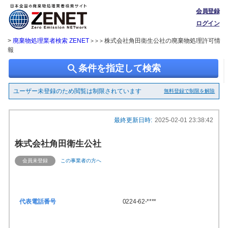
会員登録
ログイン
>
廃棄物処理業者検索 ZENET
株式会社角田衛生公社の廃棄物処理許可情
> > >
報
search
条件を指定して検索
ユーザー未登録のため閲覧は制限されています
無料登録で制限を解除
最終更新日時:
2025-02-01 23:38:42
株式会社角田衛生公社
会員未登録
この事業者の方へ
代表電話番号
0224-62-****