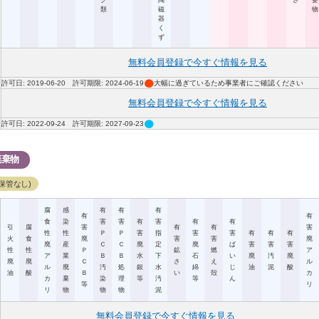
ク
陶
さ
要
類
磁
物
器
く
ず
無料会員登録で今すぐ情報を見る
circle
許可日: 2019-06-20 許可期限: 2024-06-19
大幅に過ぎているため事業者にご確認ください
無料会員登録で今すぐ情報を見る
circle
許可日: 2022-09-24 許可期限: 2027-09-23
廃棄物
保管なし)
腐
感
有
有
有
有
有
食
染
害
害
有
害
有
有
引
腐
害
有
有
害
性
性
Ｐ
Ｐ
害
指
害
害
有
有
有
火
食
廃
害
害
廃
廃
産
Ｃ
Ｃ
廃
定
廃
ば
害
害
害
性
性
Ｐ
鉱
燃
ア
ア
業
Ｂ
Ｂ
水
下
石
い
廃
汚
廃
廃
廃
Ｃ
さ
え
ル
ル
廃
汚
処
銀
水
綿
じ
油
泥
酸
油
酸
Ｂ
い
殻
カ
カ
棄
染
理
等
汚
等
ん
等
リ
リ
物
物
物
泥
無料会員登録で今すぐ情報を見る