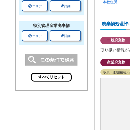
本社住所
explore
data_info_alert
エリア
詳細
廃棄物処理許
特別管理
産業廃棄物
explore
data_info_alert
エリア
詳細
一般廃棄物
取り扱い情報が
産業廃棄物
収集・運搬(積替え