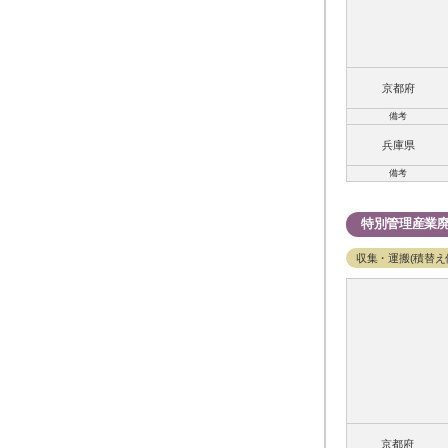
京都府
備考
兵庫県
備考
特別管理産業
収集・運搬(積替え
京都府