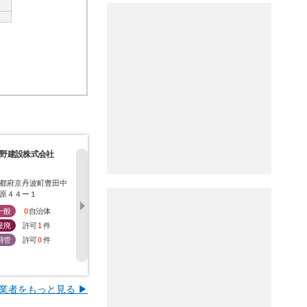
野建設株式会社
株式会社河野建設
株式会社高木設備
共栄建設株
都府京丹波町豊田中
京都府京丹波町才原宮
京都府京丹波町中台イ
京都府京丹
原４４ー１
ノ前１３ー３
ヤ谷１ー１
拝１４ー２
一般
0
自治体
一般
0
自治体
一般
0
自治体
一般
0
産廃
許可
1
件
産廃
許可
1
件
産廃
許可
1
件
産廃
許
特管
許可
0
件
特管
許可
0
件
特管
許可
1
件
特管
許
業者をもっと見る ▶