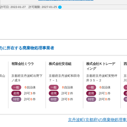
circle
許可日: 2022-01-27 許可期限: 2027-01-25
府)に所在する廃棄物処理事業者
有限会社ミウラ
株式会社安谷組
株式会社Ｋトレーデ
西
ィング
田山
京都府京丹波町出野下
京都府京丹波町和田寺
京都府京丹波町実勢坪
京
ノ成９
７－１
井３５－２
川
一般
0
自治体
一般
0
自治体
一般
0
自治体
産廃
許可
3
件
産廃
許可
2
件
産廃
許可
1
件
特管
許可
0
件
特管
許可
0
件
特管
許可
0
件
京丹波町(京都府)の廃棄物処理事