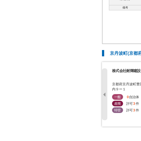
備考
京丹波町(京都
株式会社耐輝建設
京都府京丹波町豊
内９ー１
一般
0
自治体
産廃
許可
3
件
特管
許可
3
件