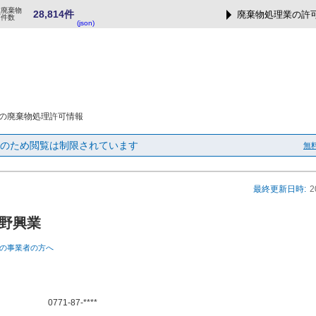
業廃棄物
28,814件
廃棄物処理業の許
可件数
(json)
の廃棄物処理許可情報
のため閲覧は制限されています
無
最終更新日時:
2
野興業
の事業者の方へ
0771-87-****