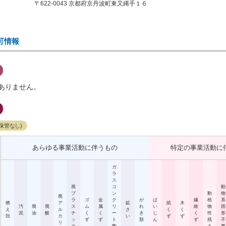
〒622-0043 京都府京丹波町東又縄手１６
可情報
ありません。
保管なし)
あらゆる事業活動に伴うもの
特定の事業活動に
ガ
ラ
ス
廃
コ
動
プ
ン
動
物
廃
ラ
ゴ
金
ク
が
ば
繊
植
系
燃
ア
鉱
紙
木
汚
廃
廃
ス
ム
属
リ
れ
い
維
物
固
え
ル
さ
く
く
泥
油
酸
チ
く
く
ー
き
じ
く
性
形
殻
カ
い
ず
ず
ッ
ず
ず
ト
類
ん
ず
残
不
リ