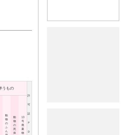
伴うもの
許
可
証
動
動
13
物
物
号
Ｐ
の
の
廃
ふ
死
棄
ん
Ｄ
体
物