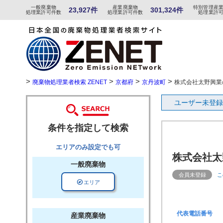
一般
廃棄物
産
業
廃
棄物
特
別
管
理産
23,927件
301,324件
処理業許可件数
処理業許可件数
処理業許
>
>
>
>
廃棄物処理業者検索 ZENET
京都府
京丹波町
株式会社太野興業
ユーザー未登録
条件を指定して検索
エリアのみ設定でも可
株式会社太
一般廃棄物
会員未登録
こ
explore
エリア
代表電話番号
産業廃棄物