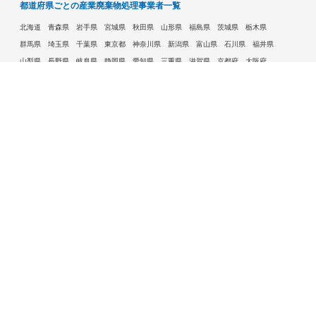
都道府県ごとの産業廃棄物処理事業者一覧
北海道
青森県
岩手県
宮城県
秋田県
山形県
福島県
茨城県
栃木県
群馬県
埼玉県
千葉県
東京都
神奈川県
新潟県
富山県
石川県
福井県
山梨県
長野県
岐阜県
静岡県
愛知県
三重県
滋賀県
京都府
大阪府
兵庫県
奈良県
和歌山県
鳥取県
島根県
岡山県
広島県
山口県
徳島県
香川県
愛媛県
高知県
福岡県
佐賀県
長崎県
熊本県
大分県
宮崎県
鹿児島県
沖縄県
許可自治体である市ごとの産業廃棄物処理事業者一覧
札幌市
旭川市
函館市
青森市
八戸市
盛岡市
仙台市
秋田市
山形市
郡山市
いわき市
福島市
宇都宮市
前橋市
高崎市
さいたま市
川越市
越谷市
川口市
千葉市
船橋市
柏市
八王子市
横浜市
川崎市
相模原市
横須賀市
新潟市
富山市
金沢市
福井市
甲府市
長野市
岐阜市
静岡市
浜松市
名古屋市
豊田市
豊橋市
岡崎市
大津市
京都市
大阪市
堺市
高槻市
東大阪市
豊中市
枚方市
八尾市
寝屋川市
神戸市
姫路市
西宮市
尼崎市
明石市
奈良市
和歌山市
鳥取市
松江市
岡山市
倉敷市
広島市
福山市
呉市
下関市
高松市
松山市
高知市
北九州市
福岡市
久留米市
大牟田市
長崎市
佐世保市
熊本市
大分市
宮崎市
鹿児島市
那覇市
水戸市
吹田市
松本市
一宮市