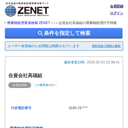
会員登録
ログイン
>
廃棄物処理業者検索 ZENET
合資会社高福組の廃棄物処理許可情報
> > >
search
条件を指定して検索
ユーザー未登録のため閲覧は制限されています
無料登録で制限を解除
最終更新日時:
2025-02-01 23:38:41
合資会社高福組
会員未登録
この事業者の方へ
代表電話番号
0195-78-****