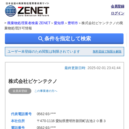
会員登録
ログイン
>
廃棄物処理業者検索 ZENET
愛知県
豊明市
株式会社ビケンテクノの廃
>
>
>
棄物処理許可情報
search
条件を指定して検索
ユーザー未登録のため閲覧は制限されています
無料登録で制限を解除
最終更新日時:
2025-02-01 23:41:44
株式会社ビケンテクノ
会員未登録
この事業者の方へ
代表電話番号
0562-93-****
本社住所
〒470-1116 愛知県豊明市新田町吉池２０番３
電話番号
0562-93-****