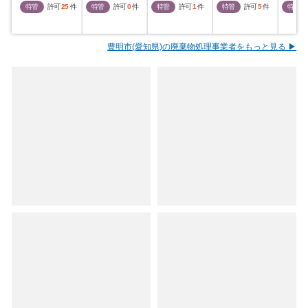
特管
許可
25
件
特管
許可
0
件
特管
許可
1
件
特管
許可
5
件
特管
豊明市(愛知県)の廃棄物処理事業者をもっと見る ▶