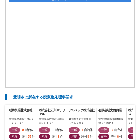
豊明市に所在する廃棄物処理事業者
明和興業株式会社
株式会社石川マテリ
アルメック株式会社
有限会社太西興業
株式会社
アル
ス
愛知県豊明市二村台２
愛知県名古屋市昭和区
愛知県豊明市前後町三
愛知県豊明市阿野町長
愛知県豊
－２６－１４
山花町１２４
ッ谷１３６１
根５４番地２
２３番地
一般
0
自治体
一般
1
自治体
一般
1
自治体
一般
0
自治体
一般
産廃
許可
55
件
産廃
許可
8
件
産廃
許可
9
件
産廃
許可
6
件
産廃