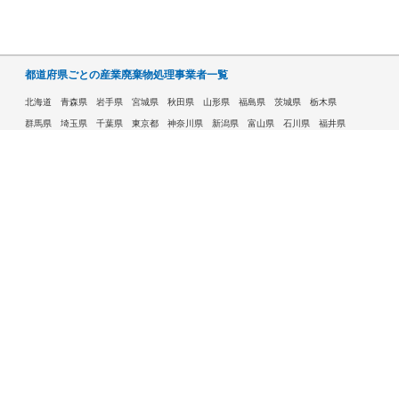
都道府県ごとの産業廃棄物処理事業者一覧
北海道
青森県
岩手県
宮城県
秋田県
山形県
福島県
茨城県
栃木県
群馬県
埼玉県
千葉県
東京都
神奈川県
新潟県
富山県
石川県
福井県
山梨県
長野県
岐阜県
静岡県
愛知県
三重県
滋賀県
京都府
大阪府
兵庫県
奈良県
和歌山県
鳥取県
島根県
岡山県
広島県
山口県
徳島県
香川県
愛媛県
高知県
福岡県
佐賀県
長崎県
熊本県
大分県
宮崎県
鹿児島県
沖縄県
許可自治体である市ごとの産業廃棄物処理事業者一覧
札幌市
旭川市
函館市
青森市
八戸市
盛岡市
仙台市
秋田市
山形市
郡山市
いわき市
福島市
宇都宮市
前橋市
高崎市
さいたま市
川越市
越谷市
川口市
千葉市
船橋市
柏市
八王子市
横浜市
川崎市
相模原市
横須賀市
新潟市
富山市
金沢市
福井市
甲府市
長野市
岐阜市
静岡市
浜松市
名古屋市
豊田市
豊橋市
岡崎市
大津市
京都市
大阪市
堺市
高槻市
東大阪市
豊中市
枚方市
八尾市
寝屋川市
神戸市
姫路市
西宮市
尼崎市
明石市
奈良市
和歌山市
鳥取市
松江市
岡山市
倉敷市
広島市