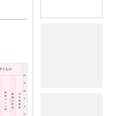
伴うもの
許
可
証
動
動
13
物
物
号
Ｐ
の
の
廃
ふ
死
棄
ん
Ｄ
体
物
尿
Ｆ