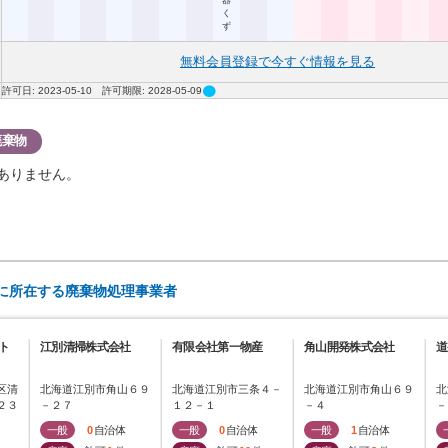
器
く
ず
無料会員登録で今すぐ情報を見る
circle
許可日: 2023-05-10 許可期限: 2028-05-09
廃棄物
ありません。
)に所在する廃棄物処理事業者
ト
江別清掃株式会社
有限会社第一物産
角山開発株式会社
道
区清
北海道江別市角山６９
北海道江別市三条４－
北海道江別市角山６９
北
２３
－２７
１２－１
－４
－
一般
0
自治体
一般
0
自治体
一般
1
自治体