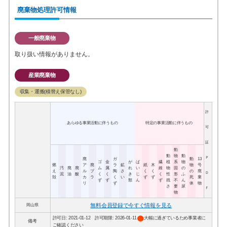
廃棄物処理許可情報
一般廃棄物
取り扱い情報がありません。
産業廃棄物
収集・運搬(積替え保管なし)
許
あらゆる事業活動に伴うもの
特定の事業活動に伴うもの
可
証
動
動
物
動
Ｐ
廃
ガ
動
13
ゴ
金
が
ば
繊
植
系
物
燃
ア
廃
ラ
鉱
紙
木
物
号
汚
廃
廃
ム
属
れ
い
維
物
固
の
え
ル
プ
陶
さ
く
く
の
廃
Ｄ
泥
油
酸
く
く
き
じ
く
性
形
ふ
殻
カ
ラ
く
い
ず
ず
死
棄
ず
ず
類
ん
ず
残
不
ん
リ
ず
体
物
さ
要
尿
Ｆ
物
無料会員登録で今すぐ情報を見る
岡山県
circle
許可日: 2021-01-12 許可期限: 2026-01-11
大幅に過ぎているため事業者に
備考
ご確認ください