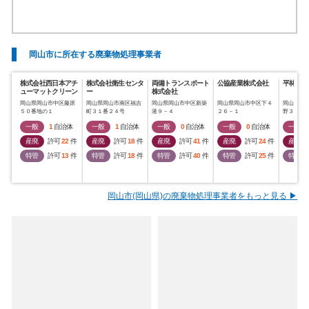
岡山市に所在する廃棄物処理事業者
株式会社西日本アチ
株式会社衛生センタ
両備トランスポート
公協産業株式会社
平林金属
ューマットクリーン
ー
株式会社
岡山県岡山市中区藤原
岡山県岡山市南区福吉
岡山県岡山市中区新築
岡山県岡山市中区下４
岡山県岡
５０番地の１
町３１番２４号
港９－４
２６－１
野３４７
一般
1
自治体
一般
1
自治体
一般
0
自治体
一般
0
自治体
一般
産廃
許可
22
件
産廃
許可
18
件
産廃
許可
41
件
産廃
許可
24
件
産廃
特管
許可
13
件
特管
許可
18
件
特管
許可
40
件
特管
許可
25
件
特管
岡山市(岡山県)の廃棄物処理事業者をもっと見る ▶