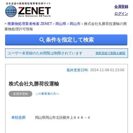
会員登録
ログイン
>
廃棄物処理業者検索 ZENET
岡山県
岡山市
株式会社丸勝荷役運輸の廃
>
>
>
棄物処理許可情報
search
条件を指定して検索
ユーザー未登録のため閲覧は制限されています
無料登録で制限を解除
最終更新日時:
2024-11-08 01:23:00
株式会社丸勝荷役運輸
会員未登録
この事業者の方へ
本社住所
岡山県岡山市北区横井上８４８－４