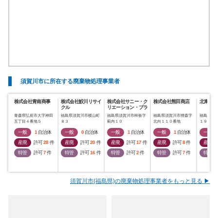
須賀川市に所在する廃棄物処理事業者
株式会社青南商事
株式会社鮫川リサイ
株式会社サニー・ク
株式会社熊田商店
北東物産
クル
リエーション・プラ
ンニング
青森県弘前市大字神田
福島県須賀川市横山町
福島県須賀川市桙衝字
福島県須賀川市狸森字
福島県福
五丁目４番地５
８３
薊内１０
北向１１０番地
１９－７
一般
1
自治体
一般
0
自治体
一般
1
自治体
一般
1
自治体
一般
産廃
許可
28
件
産廃
許可
20
件
産廃
許可
17
件
産廃
許可
8
件
産廃
特管
許可
7
件
特管
許可
16
件
特管
許可
2
件
特管
許可
7
件
特管
須賀川市(福島県)の廃棄物処理事業者をもっと見る ▶