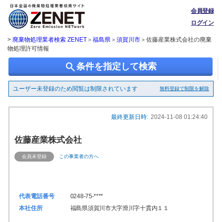
会員登録
ログイン
>
廃棄物処理業者検索 ZENET
福島県
須賀川市
佐藤産業株式会社の廃棄
>
>
>
物処理許可情報
search
条件を指定して検索
ユーザー未登録のため閲覧は制限されています
無料登録で制限を解除
最終更新日時:
2024-11-08 01:24:40
佐藤産業株式会社
会員未登録
この事業者の方へ
代表電話番号
0248-75-****
本社住所
福島県須賀川市大字滑川字十貫内１１