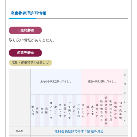
廃棄物処理許可情報
一般廃棄物
取り扱い情報がありません。
産業廃棄物
収集・運搬(積替え保管なし)
許
あらゆる事業活動に伴うもの
特定の事業活動に伴うもの
可
証
動
動
物
動
Ｐ
廃
ガ
動
13
ゴ
金
が
ば
繊
植
系
物
燃
ア
廃
ラ
鉱
紙
木
物
号
汚
廃
廃
ム
属
れ
い
維
物
固
の
え
ル
プ
陶
さ
く
く
の
廃
Ｄ
泥
油
酸
く
く
き
じ
く
性
形
ふ
殻
カ
ラ
く
い
ず
ず
死
棄
ず
ず
類
ん
ず
残
不
ん
リ
ず
体
物
さ
要
尿
Ｆ
物
無料会員登録で今すぐ情報を見る
福島県